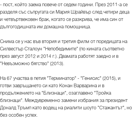
- пост, който заема повече от седем години. През 2011-а се
разделя със съпругата си Мария Шрайвър след четири деца
и четвъртвековен брак, когато се разкрива, че има син от
дългогодишната им домашна помощница.
Снима се у нас във втория и третия филм от поредицата на
Силвестър Сталоун "Непобедимите" (по кината съответно
през август 2012 и 2014 г.). Двамата работят заедно и в
"Невъзможно бягство" (2013).
На 67 участва в петия "Терминатор" - "Генисис" (2015), и
готви завръщането си като Конан Варварина и в
продължението на "Близнаци", озаглавено "Тройка
близнаци". Междувременно замени избрания за президент
Доналд Тръмп като водещ на риалити шоуто "Стажантът", но
без особен успех.