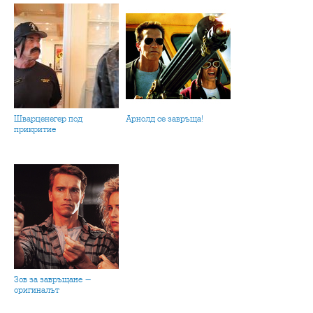
Шварценегер под
Арнолд се завръща!
прикритие
Зов за завръщане -
оригиналът