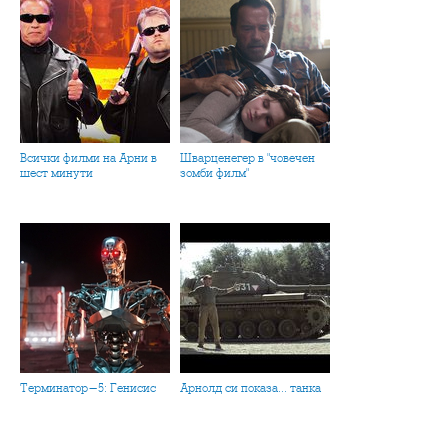
Всички филми на Арни в
Шварценегер в "човечен
шест минути
зомби филм"
Терминатор-5: Генисис
Арнолд си показа... танка