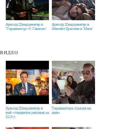
Арнолд Шварценегер в
Арнолд Шварценегер и
"Терминатор-5: Генисис"
Абигейл Бреслин в "Маги"
ВИДЕО
Арнолд Шварценегер в
Терминатора стряска на
най-гледаната реклама за
живо
2016 г.