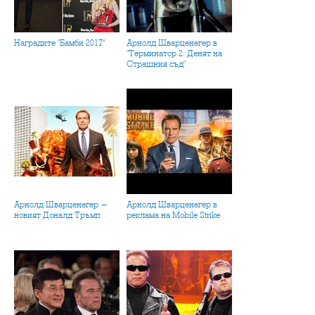
Наградите "Бамби 2017"
Арнолд Шварценегер в
"Терминатор 2: Денят на
Страшния съд"
Арнолд Шварценегер -
Арнолд Шварценегер в
новият Доналд Тръмп
реклама на Mobile Strike