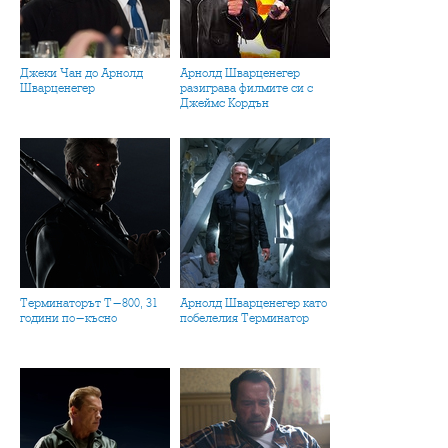
Джеки Чан до Арнолд
Арнолд Шварценегер
Шварценегер
разиграва филмите си с
Джеймс Кордън
Терминаторът Т-800, 31
Арнолд Шварценегер като
години по-късно
побелелия Терминатор