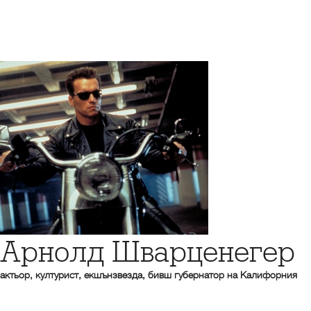
Арнолд Шварценегер
актьор, културист, екшънзвезда, бивш губернатор на Калифорния