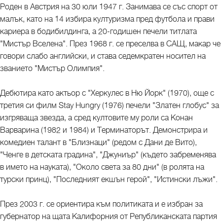
Роден в Австрия на 30 юли 1947 г. Занимава се със спорт от
малък, като на 14 избира културизма пред футбола и прави
кариера в бодибилдинга, а 20-годишен печели титлата
"Мистър Вселена". През 1968 г. се преселва в САЩ, макар че
говори слабо английски, и става седемкратен носител на
званието "Мистър Олимпия".
Дебютира като актьор с "Херкулес в Ню Йорк" (1970), още с
третия си филм Stay Hungry (1976) печели "Златен глобус" за
изгряваща звезда, а сред култовите му роли са Конан
Варварина (1982 и 1984) и Терминаторът. Демонстрира и
комедиен талант в "Близнаци" (редом с Дани де Вито),
"Ченге в детската градина", "Джуниър" (където забременява
в името на науката), "Около света за 80 дни" (в ролята на
турски принц), "Последният екшън герой", "Истински лъжи".
През 2003 г. се ориентира към политиката и е избран за
губернатор на щата Калифорния от Републиканската партия