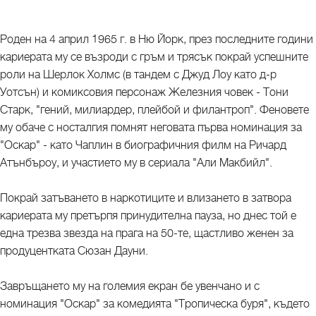
Роден на 4 април 1965 г. в Ню Йорк, през последните години
кариерата му се възроди с гръм и трясък покрай успешните
роли на Шерлок Холмс (в тандем с Джуд Лоу като д-р
Уотсън) и комиксовия персонаж Железния човек - Тони
Старк, "гений, милиардер, плейбой и филантроп". Феновете
му обаче с носталгия помнят неговата първа номинация за
"Оскар" - като Чаплин в биографичния филм на Ричард
Атънбъроу, и участието му в сериала "Али Макбийл".
Покрай затъването в наркотиците и влизането в затвора
кариерата му претърпя принудителна пауза, но днес той е
една трезва звезда на прага на 50-те, щастливо женен за
продуцентката Сюзан Дауни.
Завръщането му на големия екран бе увенчано и с
номинация "Оскар" за комедията "Тропическа буря", където