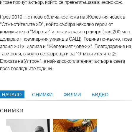
играе прочут актьор, който се превъплъщава в чернокож.
През 2012 г. отново облича костюма на Железния човек в
"Отмъстителите 3D", който събира няколко герои от
комиксите на "Марвъл" и постига касов рекорд (над 200 млн.
долара от премиерния уикенд в САЩ). Година по-късно, през
април 2013, излиза и "Железният човек-3". Благодарение на
тази роля, в която се завръща и за "Отмъстителите-2:
Епохата на Ултрон", е най-високоплатеният актьор в света
през последните години.
НАЧАЛО
СНИМКИ
ФИЛМИ
ВИДЕО
СНИМКИ