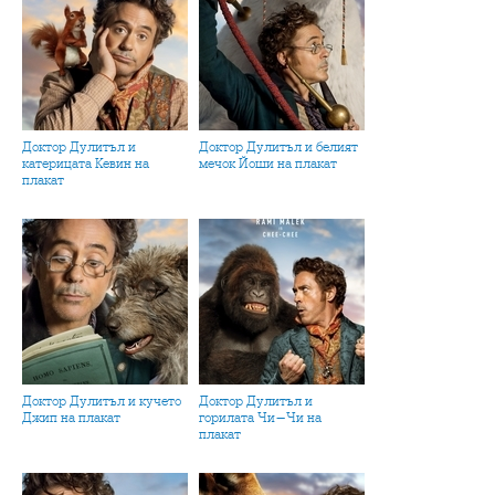
Доктор Дулитъл и
Доктор Дулитъл и белият
катерицата Кевин на
мечок Йоши на плакат
плакат
Доктор Дулитъл и кучето
Доктор Дулитъл и
Джип на плакат
горилата Чи-Чи на
плакат