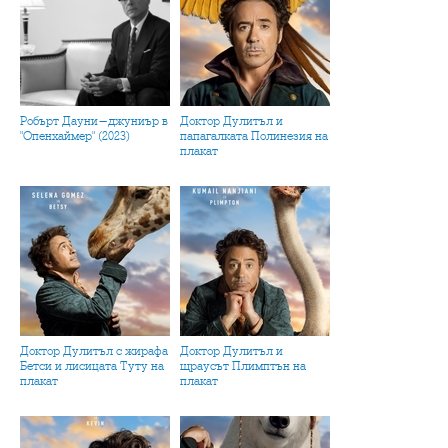
Робърт Дауни-джуниър в
Доктор Дулитъл и
"Опенхаймер" (2023)
папагалката Полинезия на
плакат
Доктор Дулитъл с жирафа
Доктор Дулитъл и
Бетси и лисицата Туту на
щраусът Плимптън на
плакат
плакат