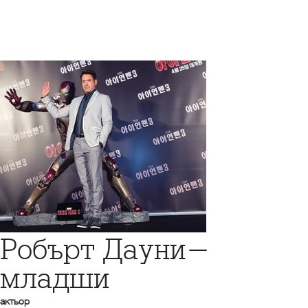
Робърт Дауни-
младши
актьор