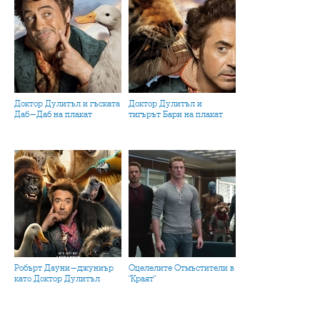
Доктор Дулитъл и гъската
Доктор Дулитъл и
Даб-Даб на плакат
тигърът Бари на плакат
Робърт Дауни-джуниър
Оцелелите Отмъстители в
като Доктор Дулитъл
"Краят"