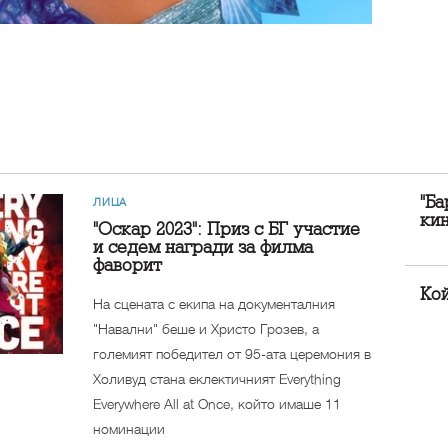
"Б
ЛИЦА
кин
"Оскар 2023": Приз с БГ участие
и седем награди за филма
фаворит
Кой
На сцената с екипа на документалния
"Навални" беше и Христо Грозев, а
големият победител от 95-ата церемония в
Холивуд стана еклектичният Everything
Everywhere All at Once, който имаше 11
номинации