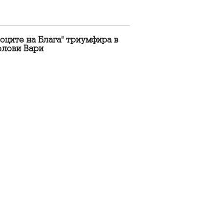
оците на Блага" триумфира в
рлови Вари