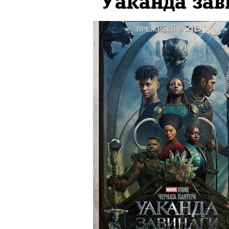
"Уаканда зав