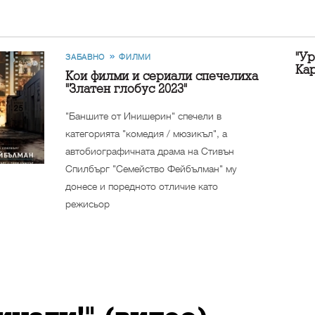
"Ур
ЗАБАВНО
ФИЛМИ
Ка
Кои филми и сериали спечелиха
"Златен глобус 2023"
"Баншите от Инишерин" спечели в
категорията "комедия / мюзикъл", а
автобиографичната драма на Стивън
Спилбърг "Семейство Фейбълман" му
донесе и поредното отличие като
режисьор