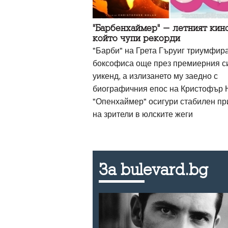
"Барбенхаймер" - летният кин
който чупи рекорди
"Барби" на Грета Гъруиг триумфира
боксофиса още през премиерния с
уикенд, а излизането му заедно с
биографичния епос на Кристофър 
"Опенхаймер" осигури стабилен пр
на зрители в юлските жеги
За bulevard.bg
 не е нещо,
аничка или