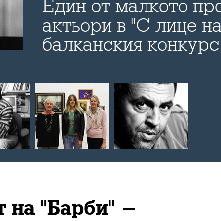
Един от малкото пр
актьори в "С лице на
балканския конкурс
филм фест) разказв
Bulevard.bg за себе 
роли, рокмузиката, 
предизвикателствот
с натуршчици в Бъл
 на "Барби" -