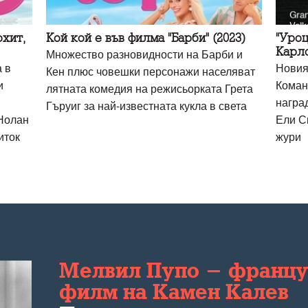
охит,
Кой кой е във филма "Барби" (2023)
"Уроц
Карл
Множество разновидности на Барби и
 в
Новия
Кен плюс човешки персонажи населяват
и
Коман
лятната комедия на режисьорката Грета
награ
Гъруиг за най-известната кукла в света
Нолан
Ели С
иток
жури
Мелвил Пупо - францу
филм на Камен Калев