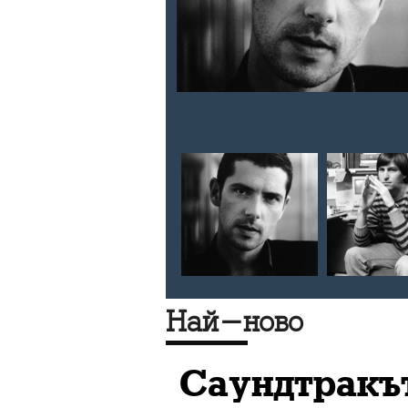
и
, славата,
анти,
иера,
роци,
 Еминем,
неща от
Най-ново
Саундтракът