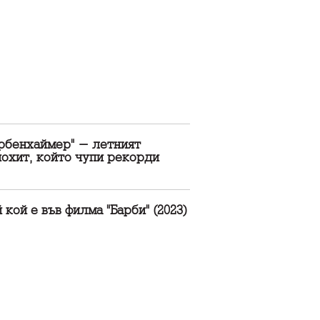
арбенхаймер" - летният
охит, който чупи рекорди
 кой е във филма "Барби" (2023)