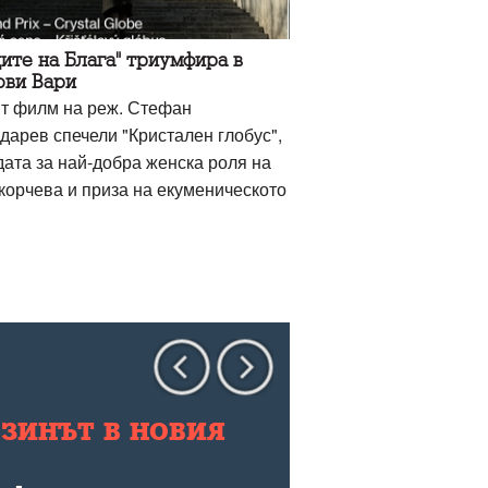
ите на Блага" триумфира в
ови Вари
т филм на реж. Стефан
дарев спечели "Кристален глобус",
дата за най-добра женска роля на
корчева и приза на екуменическото
зинът в новия