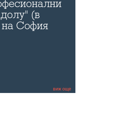
офесионални
долу" (в
 на София
а пред
си и своите
чалгата и
о да се снима
гария
виж още