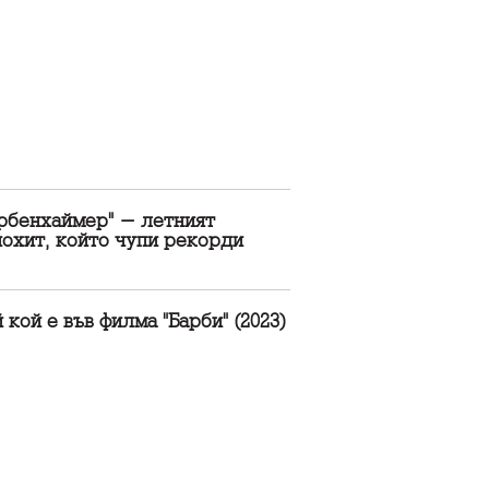
арбенхаймер" - летният
охит, който чупи рекорди
 кой е във филма "Барби" (2023)