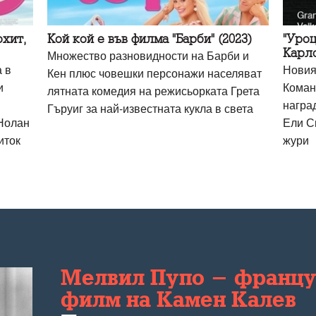
охит,
Кой кой е във филма "Барби" (2023)
"Уроц
Карл
Множество разновидности на Барби и
 в
Новия
Кен плюс човешки персонажи населяват
и
Коман
лятната комедия на режисьорката Грета
награ
Гъруиг за най-известната кукла в света
Нолан
Ели С
иток
жури
Мелвил Пупо - францу
филм на Камен Калев