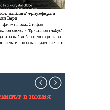
ите на Блага" триумфира в
ови Вари
т филм на реж. Стефан
дарев спечели "Кристален глобус",
дата за най-добра женска роля на
корчева и приза на екуменическото
зинът в новия