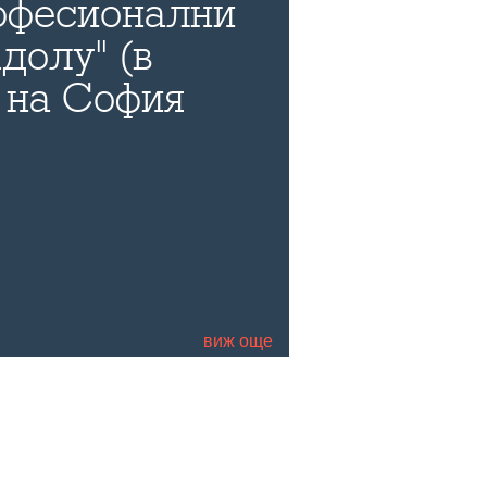
офесионални
долу" (в
 на София
а пред
си и своите
чалгата и
о да се снима
гария
виж още