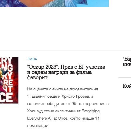
"Б
ЛИЦА
кин
"Оскар 2023": Приз с БГ участие
и седем награди за филма
фаворит
Кой
На сцената с екипа на документалния
"Навални" беше и Христо Грозев, а
големият победител от 95-ата церемония в
Холивуд стана еклектичният Everything
Everywhere All at Once, който имаше 11
номинации