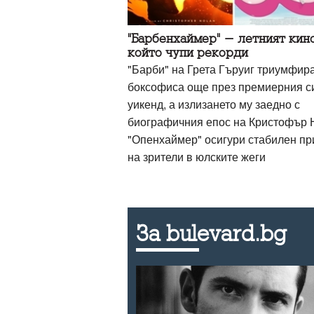
"Барбенхаймер" - летният кин
който чупи рекорди
"Барби" на Грета Гъруиг триумфира
боксофиса още през премиерния с
уикенд, а излизането му заедно с
биографичния епос на Кристофър 
"Опенхаймер" осигури стабилен пр
на зрители в юлските жеги
За bulevard.bg
 не е нещо,
аничка или