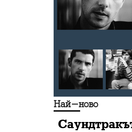
и
, славата,
анти,
иера,
роци,
 Еминем,
неща от
Най-ново
Саундтракът