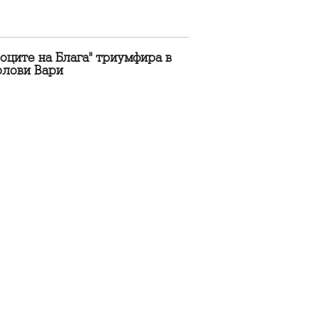
оците на Блага" триумфира в
рлови Вари