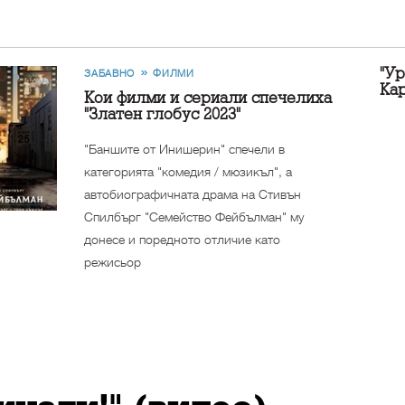
"Ур
ЗАБАВНО
ФИЛМИ
Ка
Кои филми и сериали спечелиха
"Златен глобус 2023"
"Баншите от Инишерин" спечели в
категорията "комедия / мюзикъл", а
автобиографичната драма на Стивън
Спилбърг "Семейство Фейбълман" му
донесе и поредното отличие като
режисьор