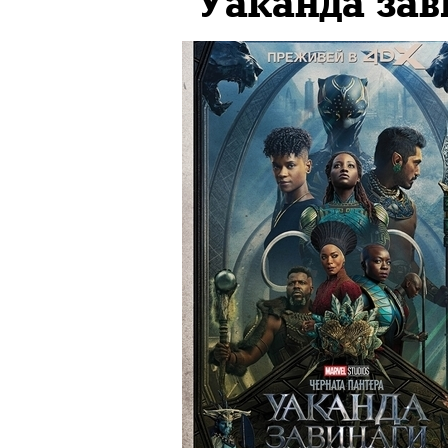
"Уаканда зав