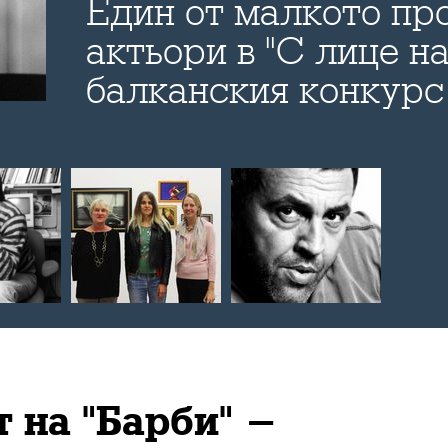
Един от малкото пр
актьори в "С лице на
балканския конкурс
филм фест) разказв
Bulevard.bg за себе 
роли, рокмузиката, 
предизвикателствот
с натуршчици в Бъл
 на "Барби" -