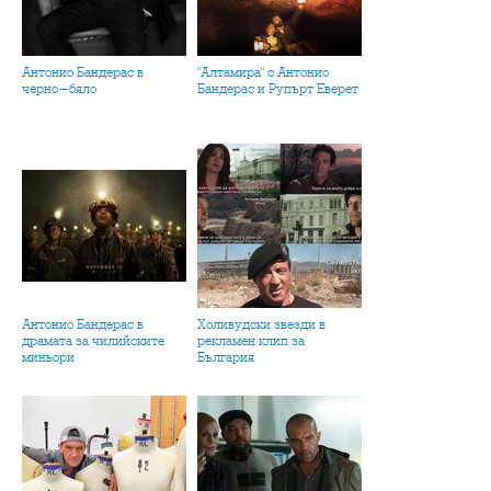
Антонио Бандерас в
"Алтамира" с Антонио
черно-бяло
Бандерас и Рупърт Еверет
Антонио Бандерас в
Холивудски звезди в
драмата за чилийските
рекламен клип за
миньори
България