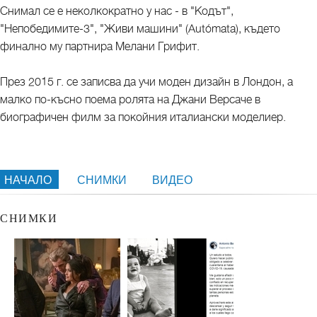
Снимал се е неколкократно у нас - в "Кодът",
"Непобедимите-3", "Живи машини" (Autómata), където
финално му партнира Мелани Грифит.
През 2015 г. се записва да учи моден дизайн в Лондон, а
малко по-късно поема ролята на Джани Версаче в
биографичен филм за покойния италиански моделиер.
НАЧАЛО
СНИМКИ
ВИДЕО
СНИМКИ