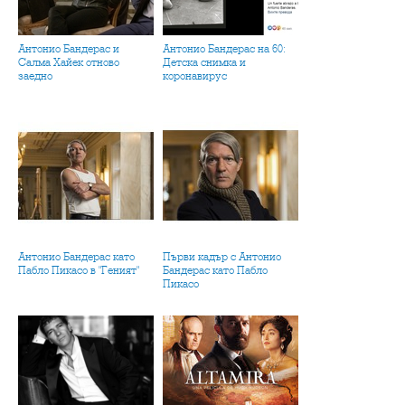
Антонио Бандерас и
Антонио Бандерас на 60:
Салма Хайек отново
Детска снимка и
заедно
коронавирус
Антонио Бандерас като
Първи кадър с Антонио
Пабло Пикасо в "Геният"
Бандерас като Пабло
Пикасо