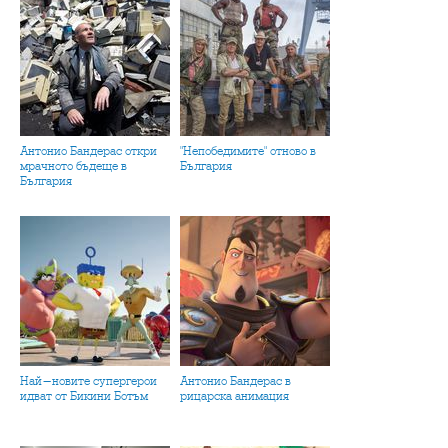
Антонио Бандерас откри
"Непобедимите" отново в
мрачното бъдеще в
България
България
Най-новите супергерои
Антонио Бандерас в
идват от Бикини Ботъм
рицарска анимация