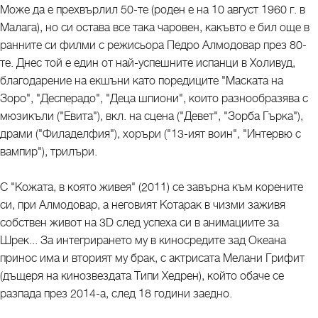
Може да е прехвърлил 50-те (роден е на 10 август 1960 г. в
Малага), но си остава все така чаровен, какъвто е бил още в
ранните си филми с режисьора Педро Алмодовар през 80-
те. Днес той е един от най-успешните испанци в Холивуд,
благодарение на екшъни като поредиците "Маската на
Зоро", "Десперадо", "Деца шпиони", които разнообразява с
мюзикъли ("Евита"), вкл. на сцена ("Девет", "Зорба Гърка"),
драми ("Филаделфия"), хоръри ("13-ият воин", "Интервю с
вампир"), трилъри.
С "Кожата, в която живея" (2011) се завърна към корените
си, при Алмодовар, а неговият Котарак в чизми заживя
собствен живот на 3D след успеха си в анимациите за
Шрек... За интегрирането му в киносредите зад Океана
принос има и вторият му брак, с актрисата Мелани Грифит
(дъщеря на кинозвездата Типи Хедрен), който обаче се
разпада през 2014-а, след 18 години заедно.