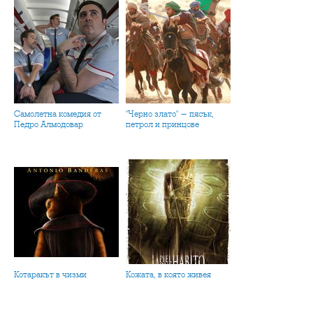
Самолетна комедия от
"Черно злато" - пясък,
Педро Алмодовар
петрол и принцове
Котаракът в чизми
Кожата, в която живея