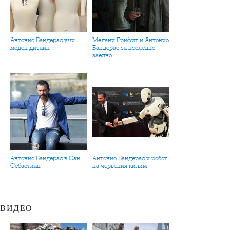
Антонио Бандерас учи
Мелани Грифит и Антонио
моден дизайн
Бандерас за последно
заедно
Антонио Бандерас в Сан
Антонио Бандерас и робот
Себастиан
на червения килим
ВИДЕО