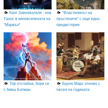
Канг Завоевателя - нов
"Властелинът на
Танос в киновселената на
пръстените" с още една
"Марвъл"
предистория
Тор отслабна, бори се
Бруно Марс отново с
с бивш Батман
песен на годината