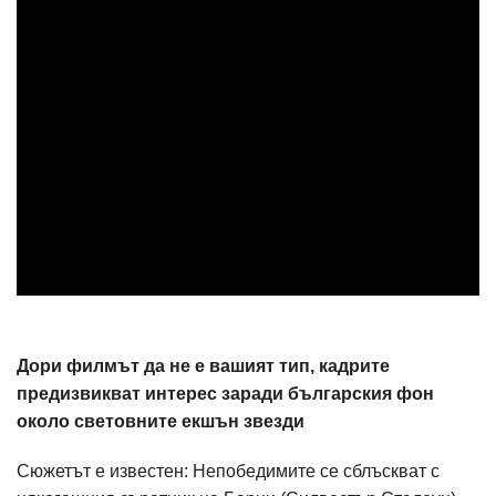
Дори филмът да не е вашият тип, кадрите
предизвикват интерес заради българския фон
около световните екшън звезди
Сюжетът е известен: Непобедимите се сблъскват с