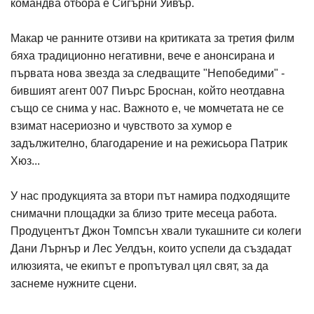
командва отбора е Сигърни Уивър.
Макар че ранните отзиви на критиката за третия филм
бяха традиционно негативни, вече е анонсирана и
първата нова звезда за следващите "Непобедими" -
бившият агент 007 Пиърс Броснан, който неотдавна
също се снима у нас. Важното е, че момчетата не се
взимат насериозно и чувството за хумор е
задължително, благодарение и на режисьора Патрик
Хюз...
У нас продукцията за втори път намира подходящите
снимачни площадки за близо трите месеца работа.
Продуцентът Джон Томпсън хвали тукашните си колеги
Дани Лърнър и Лес Уелдън, които успели да създадат
илюзията, че екипът е пропътувал цял свят, за да
заснеме нужните сцени.