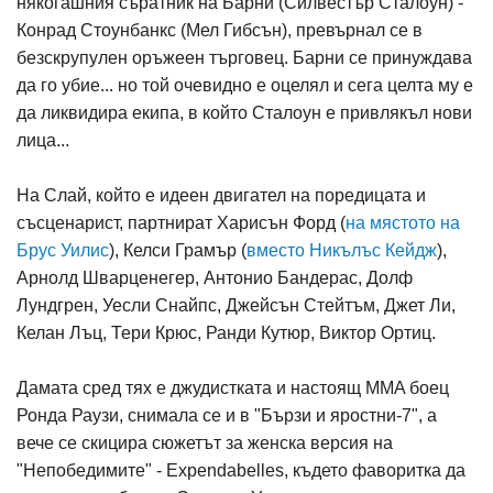
някогашния съратник на Барни (Силвестър Сталоун) -
Конрад Стоунбанкс (Мел Гибсън), превърнал се в
безскрупулен оръжеен търговец. Барни се принуждава
да го убие... но той очевидно е оцелял и сега целта му е
да ликвидира екипа, в който Сталоун е привлякъл нови
лица...
На Слай, който е идеен двигател на поредицата и
съсценарист, партнират Харисън Форд (
на мястото на
Брус Уилис
), Келси Грамър (
вместо Никълъс Кейдж
),
Арнолд Шварценегер, Антонио Бандерас, Долф
Лундгрен, Уесли Снайпс, Джейсън Стейтъм, Джет Ли,
Келан Лъц, Тери Крюс, Ранди Кутюр, Виктор Ортиц.
Дамата сред тях е джудистката и настоящ MMA боец
Ронда Раузи, снимала се и в "Бързи и яростни-7", а
вече се скицира сюжетът за женска версия на
"Непобедимите" - Expendabelles, където фаворитка да