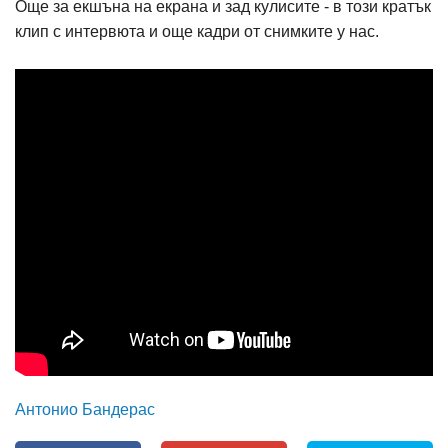
Още за екшъна на екрана и зад кулисите - в този кратък
клип с интервюта и още кадри от снимките у нас.
Антонио Бандерас