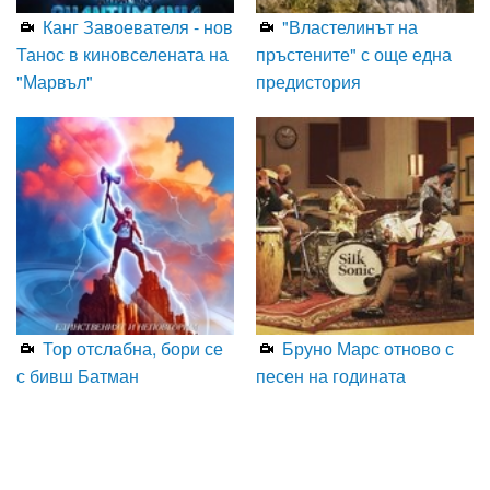
Канг Завоевателя - нов
"Властелинът на
Танос в киновселената на
пръстените" с още една
"Марвъл"
предистория
Тор отслабна, бори се
Бруно Марс отново с
с бивш Батман
песен на годината