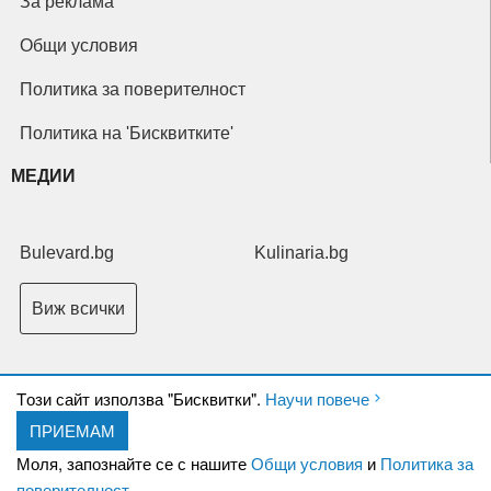
За реклама
Общи условия
Политика за поверителност
Политика на 'Бисквитките'
МЕДИИ
Bulevard.bg
Kulinaria.bg
Виж всички
Tози сайт използва "Бисквитки".
Научи повече
ПРИЕМАМ
Copyright © 2026 Ксениум ООД. Всички права запазени.
Developed by
Моля, запознайте се с нашите
Общи условия
и
Политика за
XeniumCompany.com
поверителност