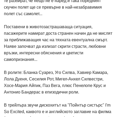
те разбират, че нещо не е наред и така поредният
скучен полет ще се превърне в най-незабравимия
полет със самолет...
Поставени в животозастрашаваща ситуация,
пасажерите намират доста странен начин да не мислят
за приближаващия час на тяхната евентуална смърт.
Наяве започват да излизат скрити страсти, любовни
връзки, интересни обяснения и цветисти
самопризнания...
В ролите: Бланка Суарез, Уго Силва, Хавиер Камара,
Лола Дуеня, Сесилия Рот, Мигел-Анхел Силвестри,
Хосе-Мария Айпик, Паз Вега, плюс Пенелопе Крус и
Антонио Бандерас в епизодични роли.
В трейлъра звучи дискохитът на "Пойнтър систърс" I'm
So Excited, каквото е и английското заглавие на филма