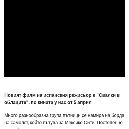
Новият филм на испанския режисьор е "Свалки в
облаците", по кината у нас от 5 април
Много разнообразна група пътници се намира на борда
на самолет, който пътува за Мексико Сити. Постепенно