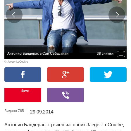
Антонио Бандерас в Сан Себастиан
38 снимки
© Jaeger-LeCoultre
Save
Видяно 765
29.09.2014
Антонио Бандерас, с ръчен часовник Jaeger-LeCoultre,