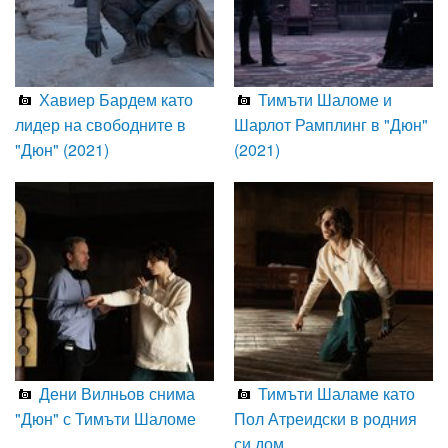
Хавиер Бардем като
Тимъти Шаломе и
лидер на свободните в
Шарлот Рамплинг в "Дюн"
"Дюн" (2021)
(2021)
Дени Вилньов снима
Тимъти Шаламе като
"Дюн" с Тимъти Шаломе
Пол Атреидски в родния
си дом