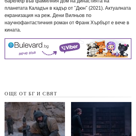
барелеф във фамилния дом на династията на
планетата Каладън в кадър от "Дюн" (2021). Актуалната
екранизация на реж. Дени Вилньов по
научнофантастичния роман от Франк Хърбърт е вече в
кината.
ОЩЕ ОТ БГ И СВЯТ