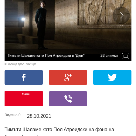
Тимъти Шаламе като Пол Атреидски в "Дюн"
22 снимки
© Уорнър брос. пикчърс
Save
Видяно 0
28.10.2021
Тимъти Шаламе като Пол Атреидски на фона на