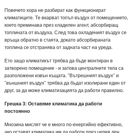
Повечето хора не разбират как функционират
климатиците. Те вкарват топъл въздух от помещението,
което преминава през хладилен агент, абсорбиращ
топлината от въздуха. След това охладеният въздух се
връща обратно в стаята, докато абсорбираната
топлина се отстранява от задната част на уреда.
Ето защо климатикът трябва да бъде монтиран в
затворено помещение - и затова централните тела са
разположени извън къщата. "Вътрешният въздух" и
"външният въздух" трябва да бъдат изолирани един от
друг, за да може климатизацията да работи правилно.
Грешка 3: Оставяме климатика да работи
постоянно
Мнозина мислят че е много по-енергийно ефективно,
ако оставят климатика им да работи през целия ден