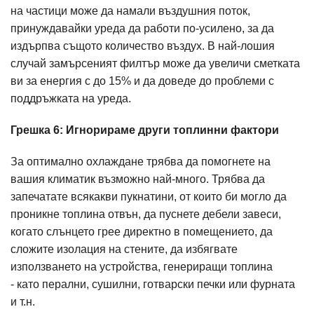
на частици може да намали въздушния поток,
принуждавайки уреда да работи по-усилено, за да
издърпва същото количество въздух. В най-лошия
случай замърсеният филтър може да увеличи сметката
ви за енергия с до 15% и да доведе до проблеми с
поддръжката на уреда.
Грешка 6: Игнорираме други топлинни фактори
За оптимално охлаждане трябва да помогнете на
вашия климатик възможно най-много. Трябва да
запечатате всякакви пукнатини, от които би могло да
проникне топлина отвън, да пуснете дебели завеси,
когато слънцето грее директно в помещението, да
сложите изолация на стените, да избягвате
използването на устройства, генериращи топлина
- като перални, сушилни, готварски печки или фурната
и т.н.