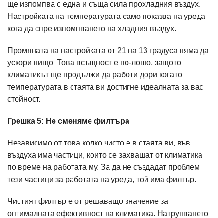
ще изпомпва с една и съща сила прохладния въздух.
Настройката на температурата само показва на уреда
кога да спре изпомпването на хладния въздух.
Промяната на настройката от 21 на 13 градуса няма да
ускори нищо. Това всъщност е по-лошо, защото
климатикът ще продължи да работи дори когато
температурата в стаята ви достигне идеалната за вас
стойност.
Грешка 5: Не сменяме филтъра
Независимо от това колко чисто е в стаята ви, във
въздуха има частици, които се захващат от климатика
по време на работата му. За да не създадат проблем
тези частици за работата на уреда, той има филтър.
Чистият филтър е от решаващо значение за
оптималната ефективност на климатика. Натрупването