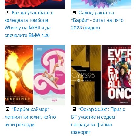
Как да участвате в
Саундтракът на
коледната томбола
"Барби" - хитът на лято
Wheely на MrBit и да
2023 (видео)
спечелите BMW 120
"Барбенхаймер" -
"Оскар 2023": Приз с
летният кинохит, който
БГ участие и седем
чупи рекорди
награди за филма
фаворит