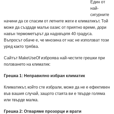
Един от
най-
сигурните
начини да се спасим от летните жеги е климатикът. Той
може да създаде малък оазис от приятно време, дори
навън термометърът да надхвърля 40 градуса.
Въпросът обаче е, че мнозина от нас не използват този
уред както трябва.
Сайтът MakeUseOf изброява най-честите грешки при
ползването на климатик:
Грешка 1: Неправилно избран климатик
Климатикът, който сте избрали, може да не е ефективен
във вашия случай, защото стаята ви е твърде голяма
или твърде малка.
Грешка 2: Отваряме прозорци и врати