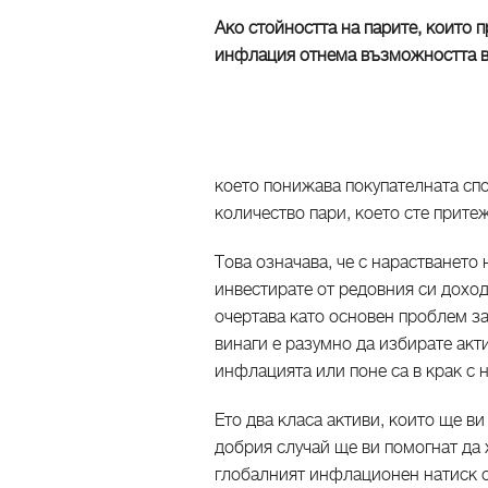
Ако стойността на парите, които 
инфлация отнема възможността ви 
което понижава покупателната сп
количество пари, което сте прите
Това означава, че с нарастването
инвестирате от редовния си доход
очертава като основен проблем за
винаги е разумно да избирате акти
инфлацията или поне са в крак с 
Ето два класа активи, които ще в
добрия случай ще ви помогнат да
глобалният инфлационен натиск с