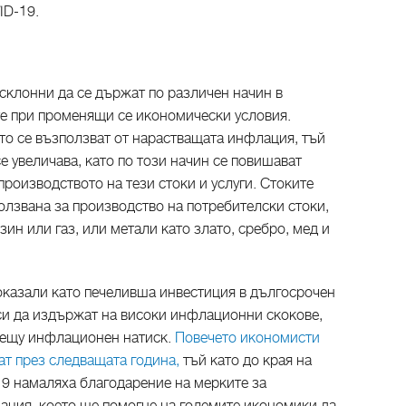
ID-19.
а склонни да се държат по различен начин в
те при променящи се икономически условия.
то се възползват от нарастващата инфлация, тъй
се увеличава, като по този начин се повишават
производството на тези стоки и услуги. Стоките
ползвана за производство на потребителски стоки,
ин или газ, или метали като злато, сребро, мед и
доказали като печеливша инвестиция в дългосрочен
 си да издържат на високи инфлационни скокове,
рещу инфлационен натиск.
Повечето икономисти
ат през следващата година,
тъй като до края на
19 намаляха благодарение на мерките за