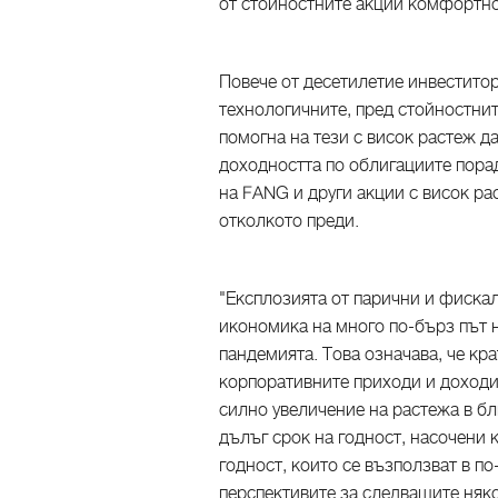
от стойностните акции комфортно
Повече от десетилетие инвеститор
технологичните, пред стойностни
помогна на тези с висок растеж д
доходността по облигациите пора
на FANG и други акции с висок р
отколкото преди.
"Експлозията от парични и фиска
икономика на много по-бърз път 
пандемията. Това означава, че к
корпоративните приходи и доходит
силно увеличение на растежа в бл
дълъг срок на годност, насочени 
годност, които се възползват в по
перспективите за следващите няк