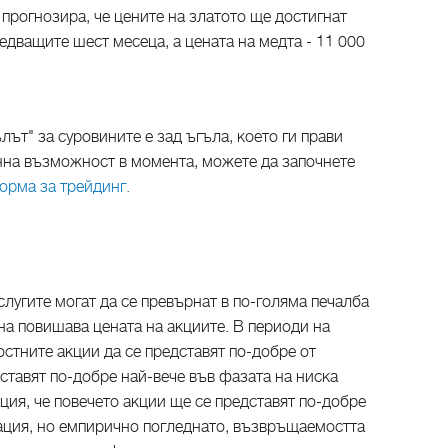
прогнозира, че цените на златото ще достигнат
едващите шест месеца, а цената на медта - 11 000
ълът" за суровините е зад ъгъла, което ги прави
на възможност в момента, можете да започнете
орма за трейдинг.
слугите могат да се превърнат в по-голяма печалба
ана повишава цената на акциите. В периоди на
стните акции да се представят по-добре от
дставят по-добре най-вече във фазата на ниска
ция, че повечето акции ще се представят по-добре
ация, но емпирично погледнато, възвръщаемостта