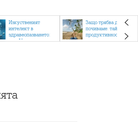
Изкуственият
Защо трябва да си
интелект в
почиваме: тайната на
здравеопазването:
продуктивността,
как AI променя
здравето и добрия
медицината
живот.
ията