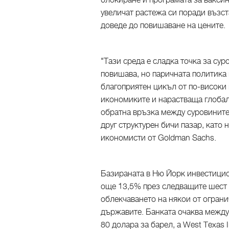
блокиране и програмата за вакси
увеличат растежа си поради възст
доведе до повишаване на цените.
"Тази среда е сладка точка за сур
повишава, но паричната политика н
благоприятен цикъл от по-високи 
икономиките и нарастваща глоба
обратна връзка между суровините 
друг структурен бичи пазар, като 
икономисти от Goldman Sachs.
Базираната в Ню Йорк инвестицио
още 13,5% през следващите шест 
облекчаването на някои от огран
държавите. Банката очаква между
80 долара за барел, а West Texas I