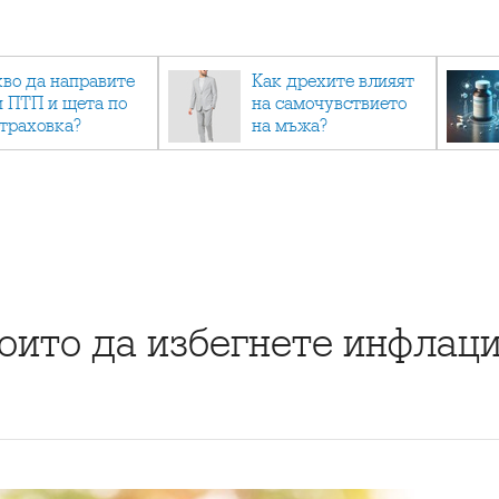
кво да направите
Как дрехите влияят
и ПТП и щета по
на самочувствието
страховка?
на мъжа?
които да избегнете инфлац