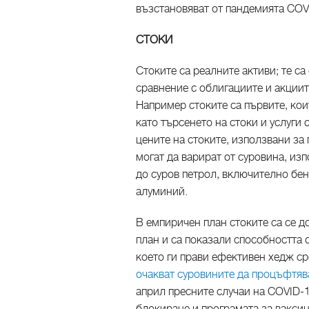
възстановяват от пандемията COV
СТОКИ
Стоките са реалните активи; те с
сравнение с облигациите и акции
Например стоките са първите, кои
като търсенето на стоки и услуги 
цените на стоките, използвани за 
могат да варират от суровина, из
до суров петрол, включително бенз
алуминий.
В емпиричен план стоките са се 
план и са показали способността
което ги прави ефективен хедж с
очакват суровините да процъфтяв
април пресните случаи на COVID-