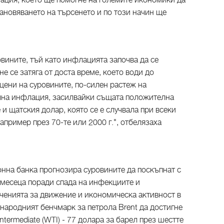
нация, което ще помогне на големите икономики да
ановяването на търсенето и по този начин ще
овините, тъй като инфлацията започва да се
е се затяга от доста време, което води до
цени на суровините, по-силен растеж на
лна инфлация, засилвайки същата положителна
и щатския долар, която се е случвала при всеки
например през 70-те или 2000 г.", отбелязаха
нна банка прогнозира суровините да поскъпнат с
месеца поради спада на инфекциите и
иченията за движение и икономическа активност в
народният бенчмарк за петрола Brent да достигне
ntermediate (WTI) - 77 долара за барел през шестте