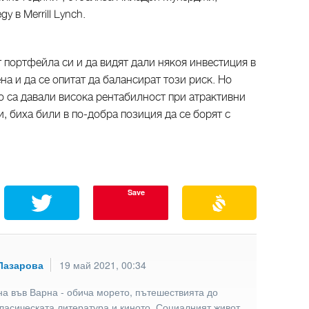
y в Merrill Lynch.
 портфейла си и да видят дали някоя инвестиция в
на и да се опитат да балансират този риск. Но
о са давали висока рентабилност при атрактивни
, биха били в по-добра позиция да се борят с
Save
Лазарова
19 май 2021, 00:34
а във Варна - обича морето, пътешествията до
ласическата литература и киното. Социалният живот