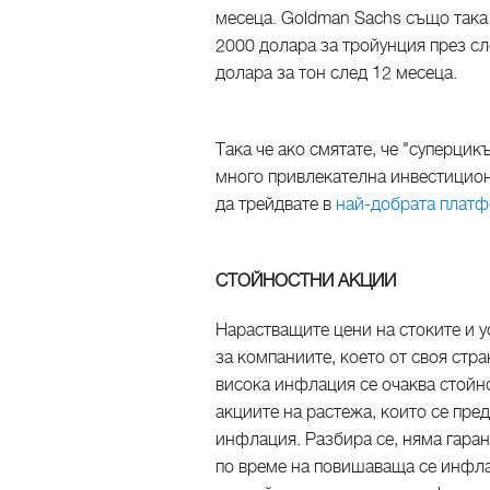
месеца. Goldman Sachs също така 
2000 долара за тройунция през сл
долара за тон след 12 месеца.
Така че ако смятате, че "суперцик
много привлекателна инвестицион
да трейдвате в
най-добрата платф
СТОЙНОСТНИ АКЦИИ
Нарастващите цени на стоките и у
за компаниите, което от своя стр
висока инфлация се очаква стойно
акциите на растежа, които се пре
инфлация. Разбира се, няма гаран
по време на повишаваща се инфл