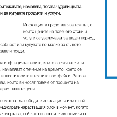
притежавате, намалява, тогава чудовищната
да купувате продукти и услуги.
Инфлацията представлява темпът, с
който цените на повечето стоки и
услуги се увеличават за даден период,
особност или купувате по-малко за същото
жавали преди.
 на инфлацията парите, които спестявате или
, намаляват с течение на времето, което се
 инвеститорите и техните портфейли. Затова
ви, които ви носят повече от процента на
нарастващите цени.
и помогнат да победите инфлацията или в най-
 хеджирате нарастващия риск в момент, когато
е очертава, тъй като основните икономики се