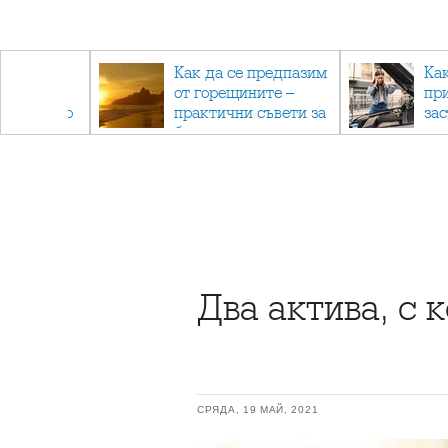
рез
Как да се предпазим
Ка
 - с
от горещините –
пр
ри отново
практични съвети за
за
та
безопасно лято
Два актива, с 
СРЯДА, 19 МАЙ, 2021