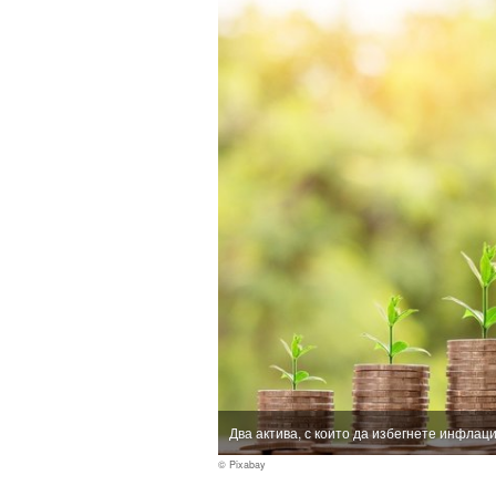
Два актива, с които да избегнете инфлац
© Pixabay