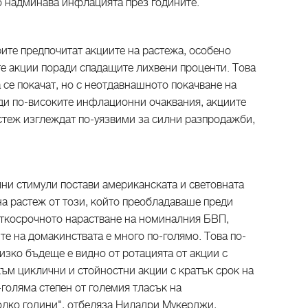
 надминава инфлацията през годините.
ите предпочитат акциите на растежа, особено
те акции поради спадащите лихвени проценти. Това
а се покачат, но с неотдавнашното покачване на
ди по-високите инфлационни очаквания, акциите
астеж изглеждат по-уязвими за силни разпродажби,
лни стимули постави американската и световната
на растеж от този, който преобладаваше преди
раткосрочното нарастване на номиналния БВП,
е на домакинствата е много по-голямо. Това по-
изко бъдеще е видно от ротацията от акции с
към циклични и стойностни акции с кратък срок на
-голяма степен от големия тласък на
олко години", отбеляза Ниладри Мукерджи,