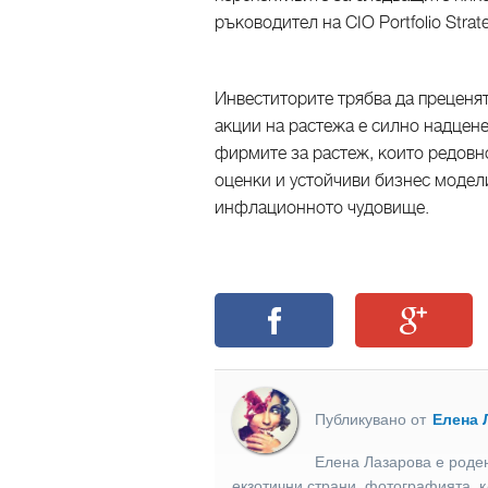
ръководител на CIO Portfolio Strateg
Инвеститорите трябва да преценят
акции на растежа е силно надцене
фирмите за растеж, които редовн
оценки и устойчиви бизнес модели
инфлационното чудовище.
Публикувано от
Елена 
Елена Лазарова е роден
екзотични страни, фотографията, к