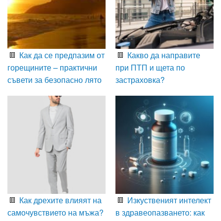
Как да се предпазим от
Какво да направите
горещините – практични
при ПТП и щета по
съвети за безопасно лято
застраховка?
Как дрехите влияят на
Изкуственият интелект
самочувствието на мъжа?
в здравеопазването: как