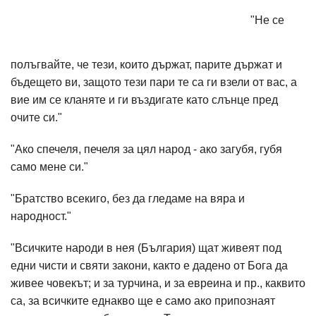
"Не се
полъгвайте, че тези, които държат, парите държат и
бъдещето ви, защото тези пари те са ги взели от вас, а
вие им се кланяте и ги въздигате като слънце пред
очите си."
"Ако спечеля, печеля за цял народ - ако загубя, губя
само мене си."
"Братство всекиго, без да гледаме на вяра и
народност."
"Всичките народи в нея (България) щат живеят под
едни чисти и святи закони, както е дадено от Бога да
живее човекът; и за турчина, и за евреина и пр., каквито
са, за всичките еднакво ще е само ако припознаят