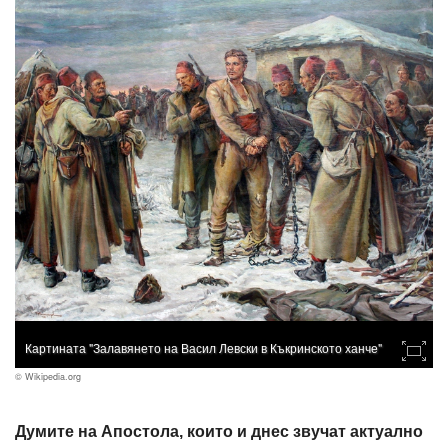
Картината "Залавянето на Васил Левски в Къкринското ханче"
© Wikipedia.org
Думите на Апостола, които и днес звучат актуално