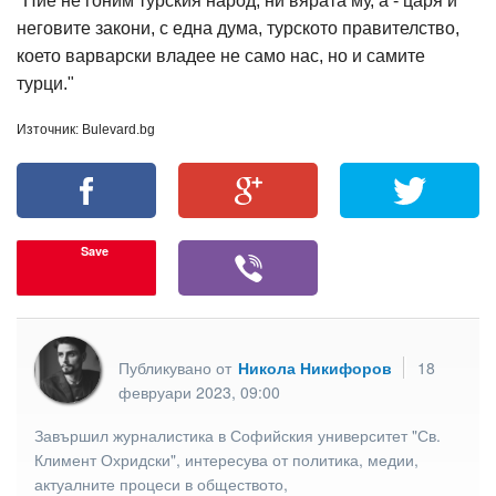
"Ние не гоним турския народ, ни вярата му, а - царя и
неговите закони, с една дума, турското правителство,
което варварски владее не само нас, но и самите
турци."
Източник: Bulevard.bg
Save
Публикувано от
Никола Никифоров
18
февруари 2023, 09:00
Завършил журналистика в Софийския университет "Св.
Климент Охридски", интересува от политика, медии,
актуалните процеси в обществото,