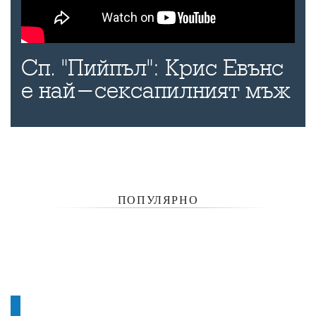
Сп. "Пийпъл": Крис Евънс
е най-сексапилният мъж
ПОПУЛЯРНО