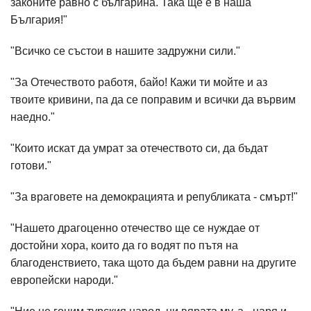
законите равно с българина. Така ще е в наша
България!"
"Всичко се състои в нашите задружни сили."
"За Отечеството работя, байо! Кажи ти мойте и аз
твоите кривини, па да се поправим и всички да вървим
наедно."
"Които искат да умрат за отечеството си, да бъдат
готови."
"За враговете на демокрацията и републиката - смърт!"
"Нашето драгоценно отечество ще се нуждае от
достойни хора, които да го водят по пътя на
благоденствието, така щото да бъдем равни на другите
европейски народи."