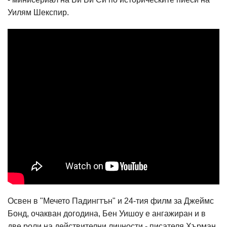
Уилям Шекспир.
Освен в "Мечето Падингтън" и 24-тия филм за Джеймс
Бонд, очакван догодина, Бен Уишоу е ангажиран и в
две роли на действителни личности - писателя Хърман