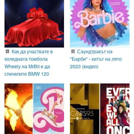
Как да участвате в
Саундтракът на
коледната томбола
"Барби" - хитът на лято
Wheely на MrBit и да
2023 (видео)
спечелите BMW 120