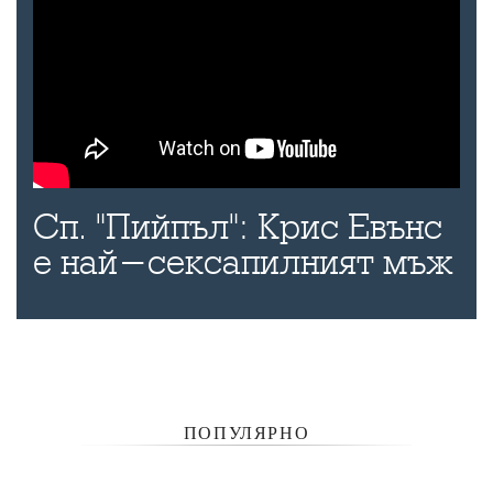
Сп. "Пийпъл": Крис Евънс
е най-сексапилният мъж
ПОПУЛЯРНО