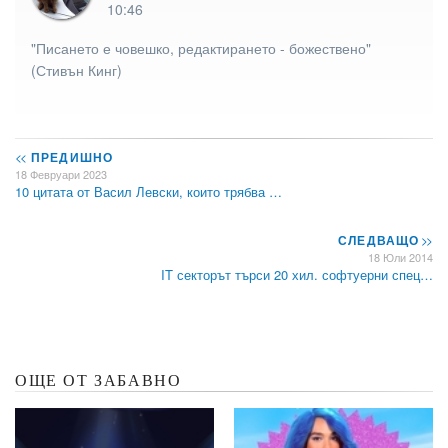
10:46
"Писането е човешко, редактирането - божествено"
(Стивън Кинг)
<<
ПРЕДИШНО
18 Февруари 2023
10 цитата от Васил Левски, които трябва …
СЛЕДВАЩО
>>
18 Юли 2014
IT секторът търси 20 хил. софтуерни спец…
ОЩЕ ОТ ЗАБАВНО