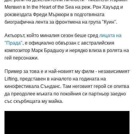
Мелвил в In the Heart of the Sea на реж. Рон Хауърд и
рокзвездата Фреди Мъркюри в подготвяната
биографична лента за фронтмена на група "Куин".
Актьорът, който миналия сезон беше сред
лицата на
"Прада"
, е официално обвързан с австралийския
композитор Марк Брадшоу и нерядко влиза в ролята на
гей персонажи.
Пример за това е и най-новият му филм - независимият
Lifting, представен в началото на годината на
кинофестивала Сънданс. Там неговият герой се опитва
да преодолее мъката по покойния си партньор заедно
със скърбящата му майка.