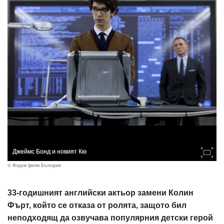
Джеймс Бонд и новият Кю
© Форум филм България
33-годишният английски актьор замени Колин
Фърт, който се отказа от ролята, защото бил
неподходящ да озвучава популярния детски герой