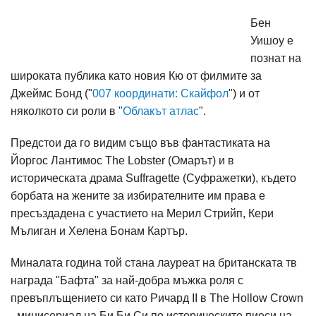
Бен
Уишоу е
познат на
широката публика като новия Кю от филмите за
Джеймс Бонд ("
007 координати: Скайфол
") и от
няколкото си роли в "
Облакът атлас
".
Предстои да го видим също във фантастиката на
Йоргос Лантимос The Lobster (Омарът) и в
историческата драма Suffragette (Суфражетки), където
борбата на жените за избирателните им права е
пресъздадена с участието на Мерил Стрийп, Кери
Мълиган и Хелена Бонам Картър.
Миналата година той стана лауреат на британската тв
награда "Бафта" за най-добра мъжка роля с
превъплъщението си като Ричард II в The Hollow Crown
- минисериал на Би Би Си по историческите пиеси на