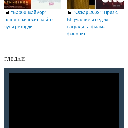
"Барбенхаймер" -
"Оскар 2023": Приз с
летният кинохит, който
БГ участие и седем
чупи рекорди
награди за филма
фаворит
ГЛЕДАЙ