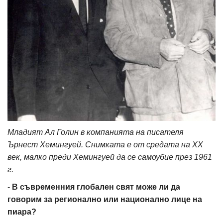
Младият Ал Голин в компанията на писателя
Ърнест Хемингуей. Снимката е от средата на XX
век, малко преди Хемингуей да се самоубие през 1961
г.
-
В съвременния глобален свят може ли да
говорим за регионално или национално лице на
пиара?