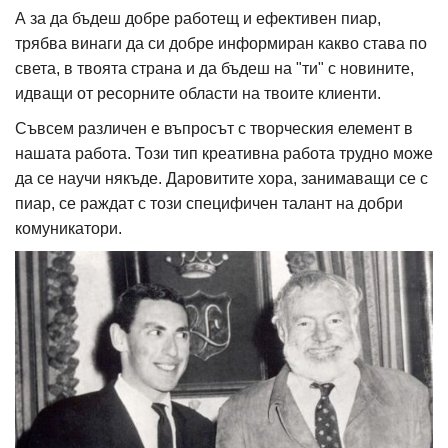
А за да бъдеш добре работещ и ефективен пиар,
трябва винаги да си добре информиран какво става по
света, в твоята страна и да бъдеш на "ти" с новините,
идващи от ресорните области на твоите клиенти.
Съвсем различен е въпросът с творческия елемент в
нашата работа. Този тип креативна работа трудно може
да се научи някъде. Даровитите хора, занимаващи се с
пиар, се раждат с този специфичен талант на добри
комуникатори.