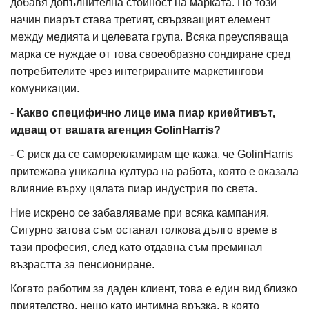
добавя допълнителна стойност на марката. По този
начин пиарът става третият, свързващият елемент
между медията и целевата група. Всяка преуспяваща
марка се нуждае от това своеобразно сондиране сред
потребителите чрез интегрираните маркетингови
комуникации.
-
Какво специфично лице има пиар криейтивът,
идващ от вашата агенция GolinHarris?
- С риск да се саморекламирам ще кажа, че GolinHarris
притежава уникална култура на работа, която е оказала
влияние върху цялата пиар индустрия по света.
Ние искрено се забавляваме при всяка кампания.
Сигурно затова съм останал толкова дълго време в
тази професия, след като отдавна съм преминал
възрастта за пенсиониране.
Когато работим за даден клиент, това е един вид близко
приятелство, нещо като интимна връзка, в която