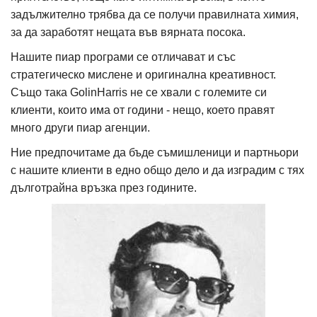
задължително трябва да се получи правилната химия,
за да заработят нещата във вярната посока.
Нашите пиар програми се отличават и със
стратегическо мислене и оригинална креативност.
Също така GolinHarris не се хвали с големите си
клиенти, които има от години - нещо, което правят
много други пиар агенции.
Ние предпочитаме да бъде съмишленици и партньори
с нашите клиенти в едно общо дело и да изградим с тях
дълготрайна връзка през годините.