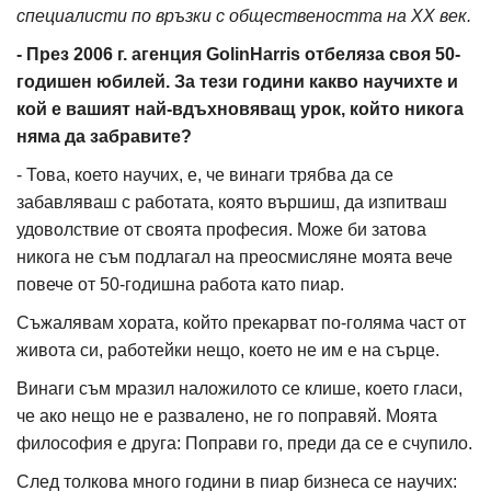
специалисти по връзки с обществеността на XX век.
- През 2006 г. агенция GolinHarris отбеляза своя 50-
годишен юбилей. За тези години какво научихте и
кой е вашият най-вдъхновяващ урок, който никога
няма да забравите?
- Това, което научих, е, че винаги трябва да се
забавляваш с работата, която вършиш, да изпитваш
удоволствие от своята професия. Може би затова
никога не съм подлагал на преосмисляне моята вече
повече от 50-годишна работа като пиар.
Съжалявам хората, който прекарват по-голяма част от
живота си, работейки нещо, което не им е на сърце.
Винаги съм мразил наложилото се клише, което гласи,
че ако нещо не е развалено, не го поправяй. Моята
философия е друга: Поправи го, преди да се е счупило.
След толкова много години в пиар бизнеса се научих: