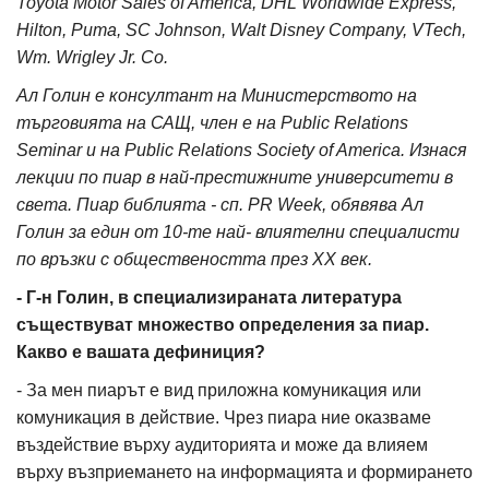
Toyota Motor Sales of America, DHL Worldwide Express,
Hilton, Puma, SC Johnson, Walt Disney Company, VTech,
Wm. Wrigley Jr. Co.
Ал Голин е консултант на Министерството на
търговията на САЩ, член е на Public Relations
Seminar и на Public Relations Society of America. Изнася
лекции по пиар в най-престижните университети в
света. Пиар библията - сп. PR Week, обявява Ал
Голин за един от 10-те най- влиятелни специалисти
по връзки с обществеността през XX век.
- Г-н Голин, в специализираната литература
съществуват множество определения за пиар.
Какво е вашата дефиниция?
- За мен пиарът е вид приложна комуникация или
комуникация в действие. Чрез пиара ние оказваме
въздействие върху аудиторията и може да влияем
върху възприемането на информацията и формирането