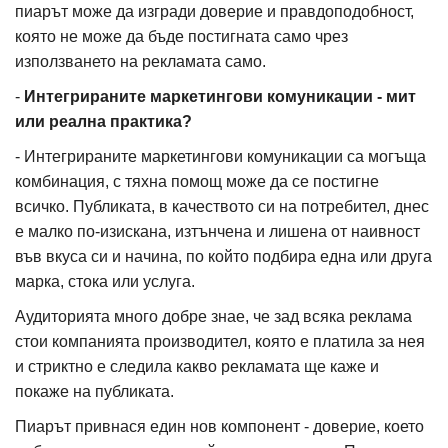
пиарът може да изгради доверие и правдоподобност,
която не може да бъде постигната само чрез
използването на рекламата само.
-
Интегрираните маркетингови комуникации - мит
или реална практика?
- Интегрираните маркетингови комуникации са могъща
комбинация, с тяхна помощ може да се постигне
всичко. Публиката, в качеството си на потребител, днес
е малко по-изискана, изтънчена и лишена от наивност
във вкуса си и начина, по който подбира една или друга
марка, стока или услуга.
Аудиторията много добре знае, че зад всяка реклама
стои компанията производител, която е платила за нея
и стриктно е следила какво рекламата ще каже и
покаже на публиката.
Пиарът привнася един нов компонент - доверие, което