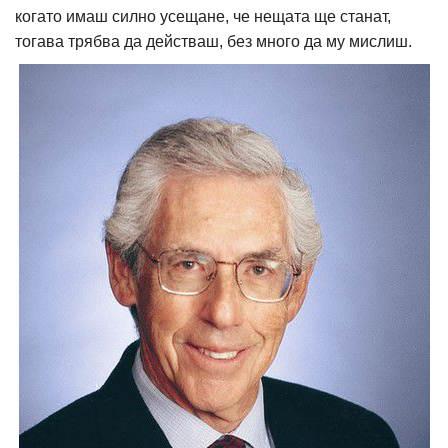
когато имаш силно усещане, че нещата ще станат,
тогава трябва да действаш, без много да му мислиш.