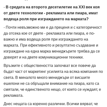
-
В средата на второто десетилетие на XXI век коя
от двете технологии - рекламата или пиара, имат
водеща роля при изграждането на марката?
- Почти невъзможно ми е да преценя и с категоричност
да отсека кое от двете - рекламата или пиара, е по-
важно и има водеща роля при изграждането на
марката. При ефективното и резултатно създаване и
изграждане на една марка мениджърите трябва да се
доверят и на двете комуникационни техники.
Връзките с обществеността започват все повече да
бъдат част от маркетинг усилията на всяка компания по
света. В миналото много мениджъри от висшите
ешелони не са обръщали внимание на пиара, като са
смятали, че единственото нещо, от което се нуждаят, е
рекламата.
Днес нещата са коренно различни. Всички вярват, че