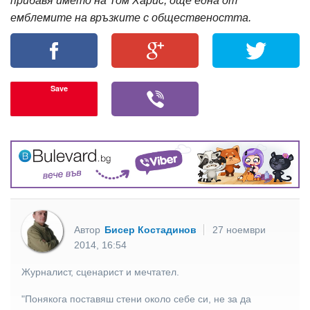
прибавя името на Том Харис, още една от
емблемите на връзките с обществеността.
Save
Автор
Бисер Костадинов
27 ноември
2014, 16:54
Журналист, сценарист и мечтател.
"Понякога поставяш стени около себе си, не за да