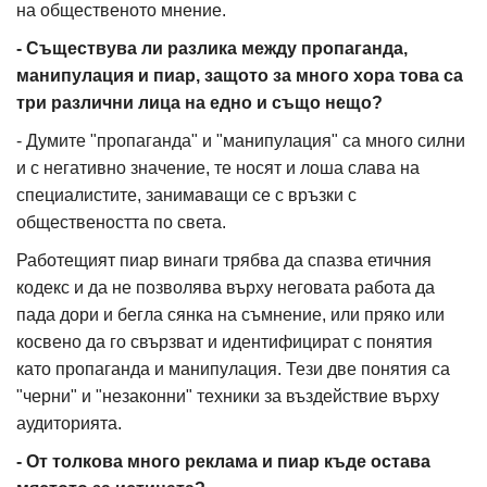
на общественото мнение.
- Съществува ли разлика между пропаганда,
манипулация и пиар, защото за много хора това са
три различни лица на едно и също нещо?
- Думите "пропаганда" и "манипулация" са много силни
и с негативно значение, те носят и лоша слава на
специалистите, занимаващи се с връзки с
обществеността по света.
Работещият пиар винаги трябва да спазва етичния
кодекс и да не позволява върху неговата работа да
пада дори и бегла сянка на съмнение, или пряко или
косвено да го свързват и идентифицират с понятия
като пропаганда и манипулация. Тези две понятия са
"черни" и "незаконни" техники за въздействие върху
аудиторията.
- От толкова много реклама и пиар къде остава