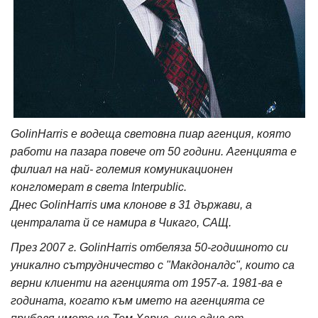
GolinHarris е водеща световна пиар агенция, която
работи на пазара повече от 50 години. Агенцията е
филиал на най- големия комуникационен
конгломерат в света Interpublic.
Днес GolinHarris има клонове в 31 държави, а
централата й се намира в Чикаго, САЩ.
През 2007 г. GolinHarris отбеляза 50-годишното си
уникално сътрудничество с "Макдоналдс", които са
верни клиенти на агенцията от 1957-а. 1981-ва е
годината, когато към името на агенцията се