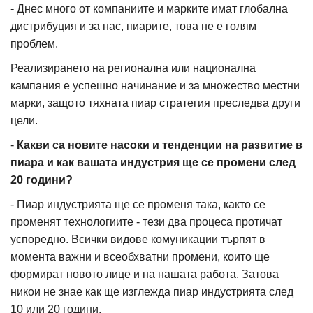
- Днес много от компаниите и марките имат глобална
дистрибуция и за нас, пиарите, това не е голям
проблем.
Реализирането на регионална или национална
кампания е успешно начинание и за множество местни
марки, защото тяхната пиар стратегия преследва други
цели.
-
Какви са новите насоки и тенденции на развитие в
пиара и как вашата индустрия ще се промени след
20 години?
- Пиар индустрията ще се променя така, както се
променят технологиите - тези два процеса протичат
успоредно. Всички видове комуникации търпят в
момента важни и всеобхватни промени, които ще
формират новото лице и на нашата работа. Затова
никои не знае как ще изглежда пиар индустрията след
10 или 20 години.