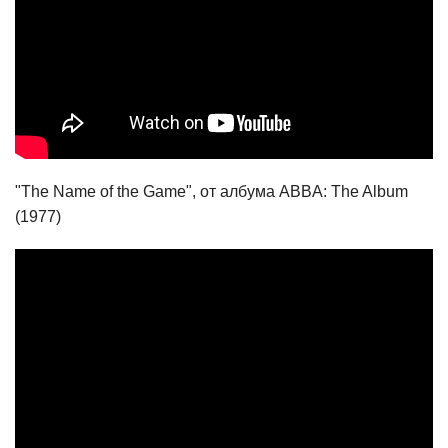
"The Name of the Game", от албума ABBA: The Album
(1977)