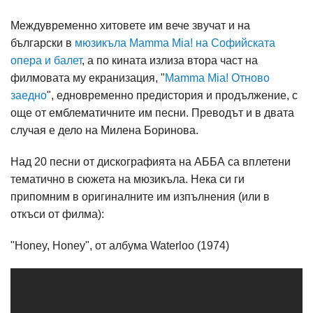
Междувременно хитовете им вече звучат и на
български в
мюзикъла Mamma Mia! на Софийската
опера и балет
, а по кината излиза втора част на
филмовата му екранизация, "
Mamma Mia! Отново
заедно
", едновременно предистория и продължение, с
още от емблематичните им песни. Преводът и в двата
случая е дело на Милена Боринова.
Над 20 песни от дискографията на АББА са вплетени
тематично в сюжета на мюзикъла. Нека си ги
припомним в оригиналните им изпълнения (или в
откъси от филма):
"Honey, Honey", от албума Waterloo (1974)