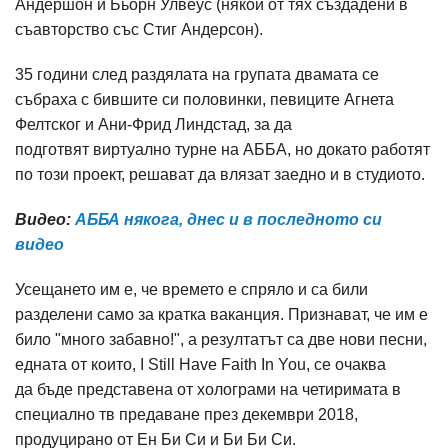
Андершон и Бьорн Улвеус (някои от тях създадени в
съавторство със Стиг Андерсон).
35 години след раздялата на групата двамата се
събраха с бившите си половинки, певиците Агнета
Фелтског и Ани-Фрид Линдстад, за да
подготвят виртуално турне на АББА, но докато работят
по този проект, решават да влязат заедно и в студиото.
Видео:
АББА някога, днес и в последното си
видео
Усещането им е, че времето е спряло и са били
разделени само за кратка ваканция. Признават, че им е
било "много забавно!", а резултатът са две нови песни,
едната от които, I Still Have Faith In You, се очаква
да бъде представена от холограми на четиримата в
специално тв предаване през декември 2018,
продуцирано от Ен Би Си и Би Би Си.