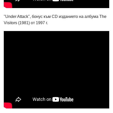
"Under Attack", бонус към CD изданието на албума The
Visitors (1981) от 1997 г.