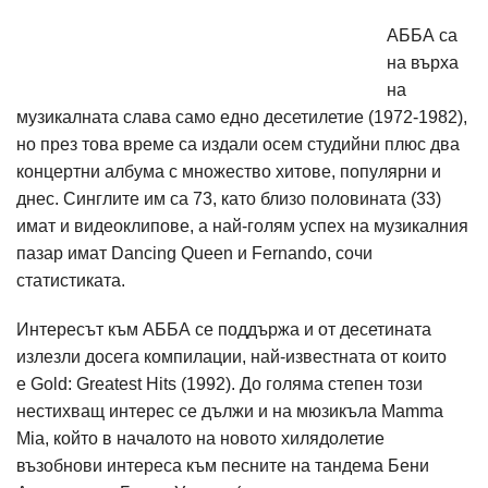
АББА са
на върха
на
музикалната слава само едно десетилетие (1972-1982),
но през това време са издали осем студийни плюс два
концертни албума с множество хитове, популярни и
днес. Синглите им са 73, като близо половината (33)
имат и видеоклипове, а най-голям успех на музикалния
пазар имат Dancing Queen и Fernando, сочи
статистиката.
Интересът към АББА се поддържа и от десетината
излезли досега компилации, най-известната от които
е Gold: Greatest Hits (1992). До голяма степен този
нестихващ интерес се дължи и на мюзикъла Mamma
Mia, който в началото на новото хилядолетие
възобнови интереса към песните на тандема Бени