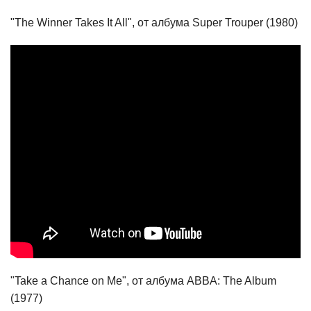
"The Winner Takes It All", от албума Super Trouper (1980)
"Take a Chance on Me", от албума ABBA: The Album
(1977)