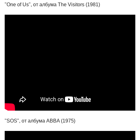
"One of Us", от албума The Visitors (1981)
"SOS", от албума ABBA (1975)