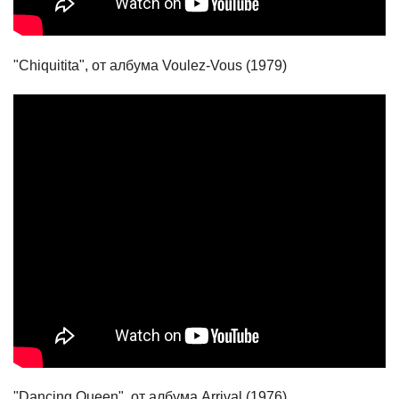
"Chiquitita", от албума Voulez-Vous (1979)
"Dancing Queen", от албума Arrival (1976)