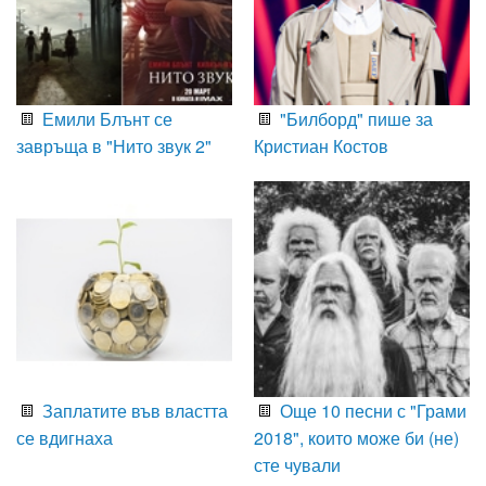
Емили Блънт се
"Билборд" пише за
завръща в "Нито звук 2"
Кристиан Костов
Заплатите във властта
Още 10 песни с "Грами
се вдигнаха
2018", които може би (не)
сте чували