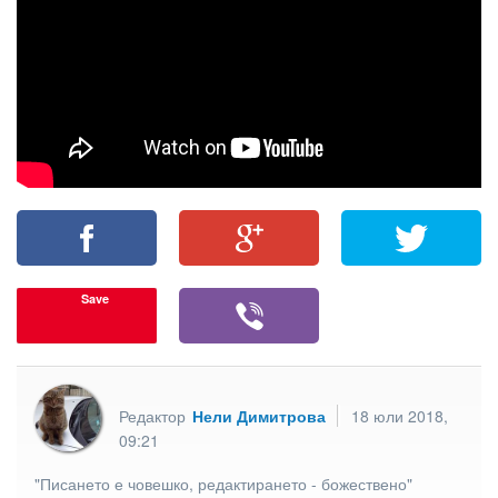
Save
Редактор
Нели Димитрова
18 юли 2018,
09:21
"Писането е човешко, редактирането - божествено"