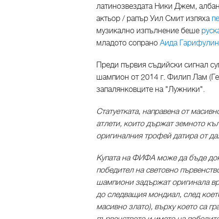
латинозвездата Ники Джем, албан
актьор / рапър Уил Смит изпяха
пе
музикално изпълнение беше
руск
младото сопрано
Аида Гарифулина
Преди първия съдийски сигнал су
шампион от 2014 г. Филип Лам (Ге
запалянковците на "Лужники".
Статуетката, направена от масивно
атлети, които държат земното къл
оригиналния трофей датира от дал
Купата на ФИФА може да бъде док
победител на световно първенств
шампиони задържат оригинала в
до следващия мондиал, след което
масивно злато), върху което са г
първенството и името на победите