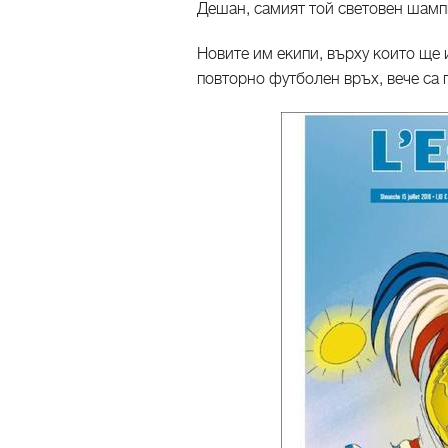
Дешан, самият той световен шам
Новите им екипи, върху които ще 
повторно футболен връх, вече са