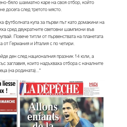
но-бяло шахматно каре на своя отбор, който
не досега след третото място.
ха футболната купа за първи път като домакини на
диха сред двукратните световни шампиони във
угвай. Повече титли от първенствата на планетата
а от Германия и Италия с по четири.
йде ден след националния празник 14 юли, а
ъс заглавия, които надъхваха отбора с началните
ца (на родината)..."