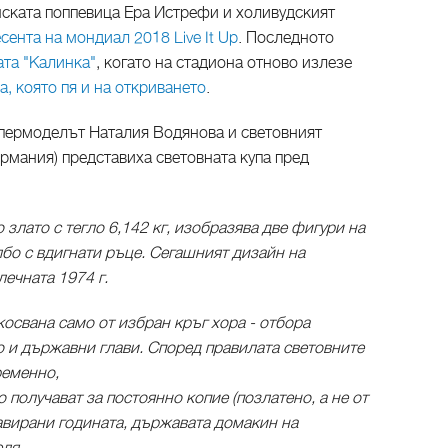
ската поппевица Ера Истрефи и холивудският
сента на мондиал 2018 Live It Up
. Последното
ата "Калинка"
, когато на стадиона отново излезе
, която пя и на откриването
.
пермоделът Наталия Водянова и световният
рмания) представиха световната купа пред
 злато с тегло 6,142 кг, изобразява две фигури на
бо с вдигнати ръце. Сегашният дизайн на
ечната 1974 г.
освана само от избран кръг хора - отбора
о и държавни глави. Според правилата световните
ременно,
 получават за постоянно копие (позлатено, а не от
равирани годината, държавата домакин на
ля.