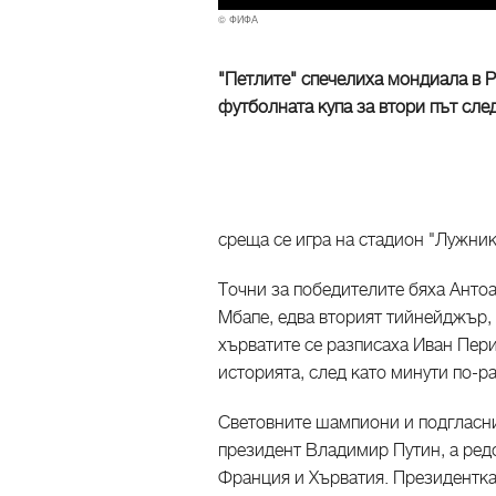
© ФИФА
"Петлите" спечелиха мондиала в Р
футболната купа за втори път след
среща се игра на стадион "Лужник
Точни за победителите бяха Анто
Мбапе, едва вторият тийнейджър, 
хърватите се разписаха Иван Пер
историята, след като минути по-ра
Световните шампиони и подгласни
президент Владимир Путин, а редо
Франция и Хърватия. Президентка