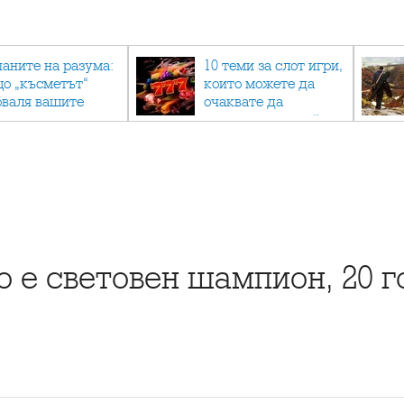
паните на разума:
10 теми за слот игри,
що „късметът“
които можете да
оваля вашите
очаквате да
огнози мачове и
намерите в онлайн
к да мислите
казино
ционално
о е световен шампион, 20 