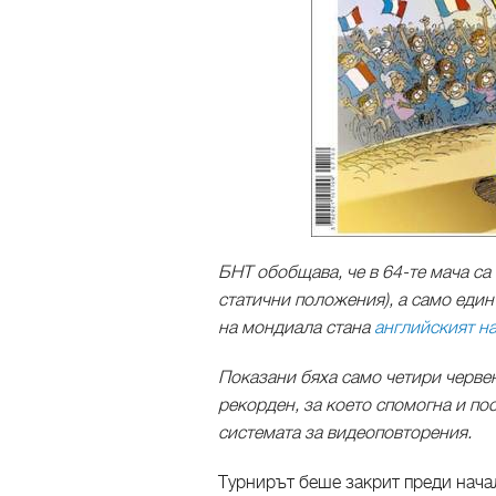
БНТ обобщава, че в 64-те мача са
статични положения), а само един
на мондиала стана
английският н
Показани бяха само четири червен
рекорден, за което спомогна и п
системата за видеоповторения.
Турнирът беше закрит преди начал