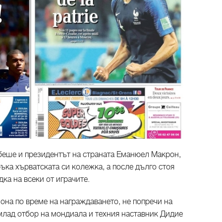
беше и президентът на страната Еманюел Макрон,
ръка хърватската си колежка, а после дълго стоя
дка на всеки от играчите.
иона по време на награждаването, не попречи на
млад отбор на мондиала и техния наставник Дидие