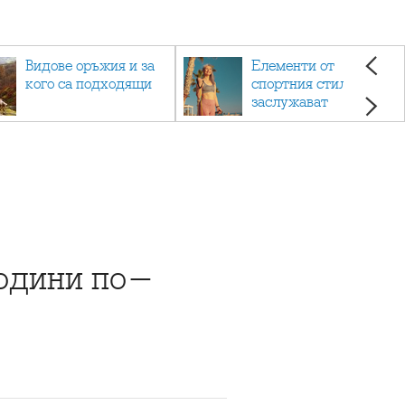
Видове оръжия и за
Елементи от
кого са подходящи
спортния стил, които
заслужават
внимание
години по-