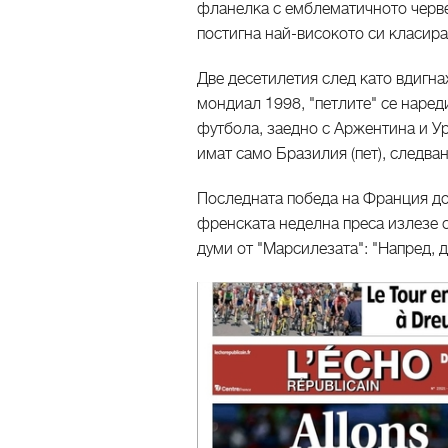
фланелка с емблематичното черве
постигна най-високото си класира
Две десетилетия след като вдигна
мондиал 1998, "петлите" се наре
футбола, заедно с Аржентина и Ур
имат само Бразилия (пет), следван
Последната победа на Франция до
френската неделна преса излезе с
думи от "Марсилезата": "Напред, де