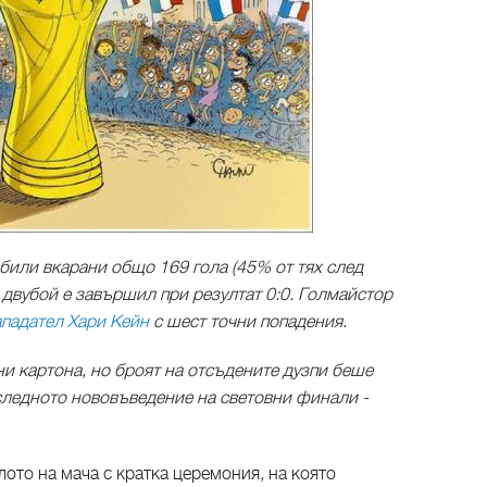
 били вкарани общо 169 гола (45% от тях след
 двубой е завършил при резултат 0:0. Голмайстор
ападател Хари Кейн
с шест точни попадения.
и картона, но броят на отсъдените дузпи беше
оследното нововъведение на световни финали -
ото на мача с кратка церемония, на която