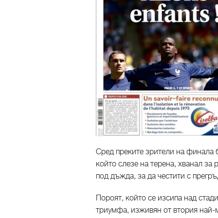
Сред преките зрители на финала 
който слезе на терена, хванал за 
под дъжда, за да честити с прегръ
Пороят, който се изсипа над стад
триумфа, изживян от втория най-