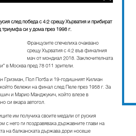
усия след победа с 4:2 срещу Хърватия и прибират
 триумфа си у дома през 1998 г.
Французите спечелиха очаквано
срещу Хърватия с 4:2 във финалния
мач от мондиал 2018. Заключителната
и" в Москва пред 78 011 зрители.
ан Гризман, Пол Погба и 19-годишният Килиан
който бележи на финал след Пеле през 1958 г. За
ишич и Марио Манджукич, който влезе в
но си вкара автогол.
ците им получиха своите медали от руския
м с него ги поздравяваха държавните глави на
та на балканската държава дори носеше