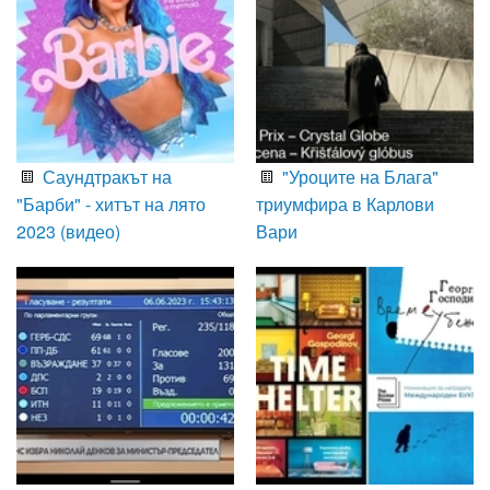
Саундтракът на
"Уроците на Блага"
"Барби" - хитът на лято
триумфира в Карлови
2023 (видео)
Вари