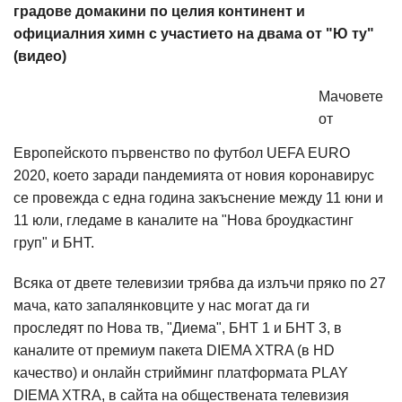
градове домакини по целия континент и
официалния химн с участието на двама от "Ю ту"
(видео)
Мачовете
от
Европейското първенство по футбол UEFA EURO
2020, което заради пандемията от новия коронавирус
се провежда с една година закъснение между 11 юни и
11 юли, гледаме в каналите на "Нова броудкастинг
груп" и БНТ.
Всяка от двете телевизии трябва да излъчи пряко по 27
мача, като запалянковците у нас могат да ги
проследят по Нова тв, "Диема", БНТ 1 и БНТ 3, в
каналите от премиум пакета DIEMA XTRA (в HD
качество) и онлайн стрийминг платформата PLAY
DIEMA XTRA, в сайта на обществената телевизия