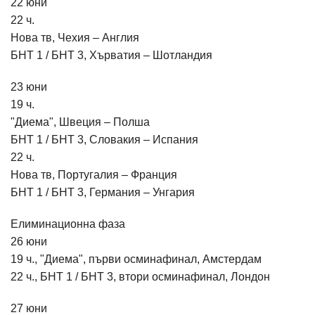
22 юни
22 ч.
Нова тв, Чехия – Англия
БНТ 1 / БНТ 3, Хърватия – Шотландия
23 юни
19 ч.
"Диема", Швеция – Полша
БНТ 1 / БНТ 3, Словакия – Испания
22 ч.
Нова тв, Португалия – Франция
БНТ 1 / БНТ 3, Германия – Унгария
Елиминационна фаза
26 юни
19 ч., "Диема", първи осминафинал, Амстердам
22 ч., БНТ 1 / БНТ 3, втори осминафинал, Лондон
27 юни