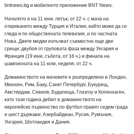
bntnews.bg и мобилното приложение BNT News.
Началото е на 11 юни, петък, от 22 ч. с мача на
откриването между Турция и Италия, който може да се
гледа и по обществената телевизия, и по частната
Нова. Двете медии излъчват съвместно още две
срещи: двубоя от груповата фаза между Унгария и
Франция (19 юни, събота, от 16 ч.) и финала на
шампионата на 11 юли, неделя, от 22 ч.
Домакинството на мачовете е разпределено в Лондон,
Мюнхен, Рим, Баку, Санкт Петербург, Букурещ,
Амстердам, Севиля, Будапеща, Глазгоу и Копенхаген,
като тази година дебют в домакинството на
европейско първенство по футбол правят седем града
и шест държави: Азербайджан, Русия, Румъния,
Унгария, Шотландия и Дания.