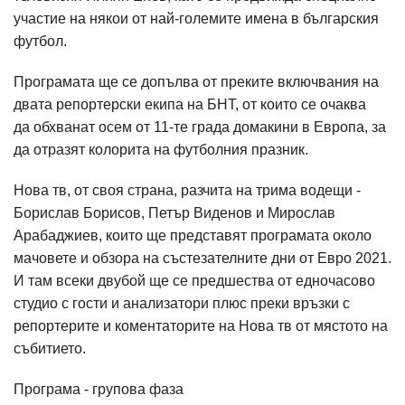
участие на някои от най-големите имена в българския
футбол.
Програмата ще се допълва от преките включвания на
двата репортерски екипа на БНТ, от които се очаква
да обхванат осем от 11-те града домакини в Европа, за
да отразят колорита на футболния празник.
Нова тв, от своя страна, разчита на трима водещи -
Борислав Борисов, Петър Виденов и Мирослав
Арабаджиев, които ще представят програмата около
мачовете и обзора на състезателните дни от Евро 2021.
И там всеки двубой ще се предшества от едночасово
студио с гости и анализатори плюс преки връзки с
репортерите и коментаторите на Нова тв от мястото на
събитието.
Програма - групова фаза