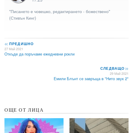
"Писането е човешко, редактирането - божествено"
(Стивън Кинг)
<<
ПРЕДИШНО
27 Май 2021
Откъде да поръчаме ежедневни рокли
СЛЕДВАЩО
>>
29 Май 2021
Емили Блънт се завръща в "Нито звук 2"
ОЩЕ ОТ ЛИЦА