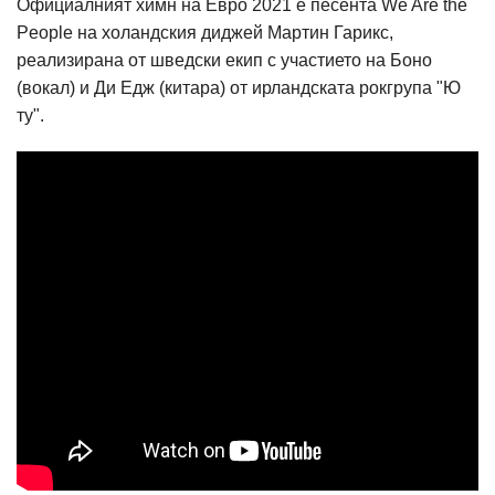
Официалният химн на Евро 2021 е песента We Are the
People на холандския диджей Мартин Гарикс,
реализирана от шведски екип с участието на Боно
(вокал) и Ди Едж (китара) от ирландската рокгрупа "Ю
ту".