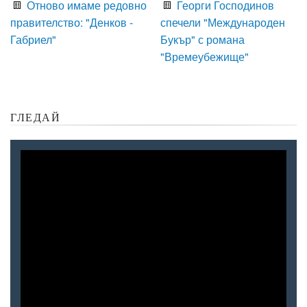
Отново имаме редовно
Георги Господинов
правителство: "Денков -
спечели "Международен
Габриел"
Букър" с романа
"Времеубежище"
ГЛЕДАЙ