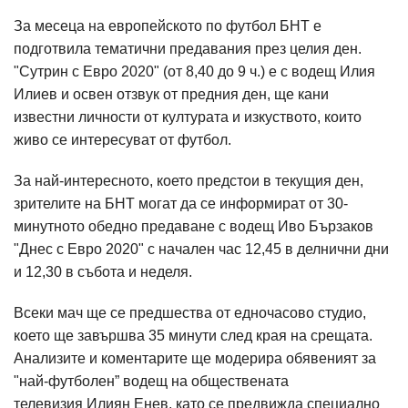
За месеца на европейското по футбол БНТ е
подготвила тематични предавания през целия ден.
"Сутрин с Евро 2020" (от 8,40 до 9 ч.) е с водещ Илия
Илиев и освен отзвук от предния ден, ще кани
известни личности от културата и изкуството, които
живо се интересуват от футбол.
За най-интересното, което предстои в текущия ден,
зрителите на БНТ могат да се информират от 30-
минутното обедно предаване с водещ Иво Бързаков
"Днес с Евро 2020" с начален час 12,45 в делнични дни
и 12,30 в събота и неделя.
Всеки мач ще се предшества от едночасово студио,
което ще завършва 35 минути след края на срещата.
Анализите и коментарите ще модерира обявеният за
"най-футболен” водещ на обществената
телевизия Илиян Енев, като се предвижда специално