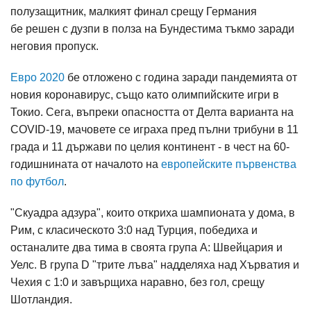
полузащитник, малкият финал срещу Германия
бе решен с дузпи в полза на Бундестима тъкмо заради
неговия пропуск.
Евро 2020
бе отложено с година заради пандемията от
новия коронавирус, също като олимпийските игри в
Токио. Сега, въпреки опасността от Делта варианта на
COVID-19, мачовете се играха пред пълни трибуни в 11
града и 11 държави по целия континент - в чест на 60-
годишнината от началото на
европейските първенства
по футбол
.
"Скуадра адзура", които откриха шампионата у дома, в
Рим, с класическото 3:0 над Турция, победиха и
останалите два тима в своята група А: Швейцария и
Уелс. В група D "трите лъва" надделяха над Хърватия и
Чехия с 1:0 и завърщиха наравно, без гол, срещу
Шотландия.