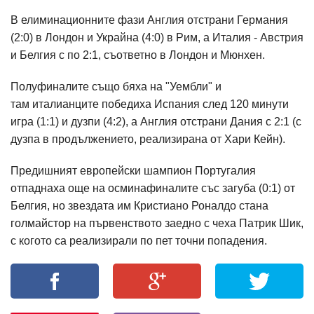
В елиминационните фази Англия отстрани Германия
(2:0) в Лондон и Украйна (4:0) в Рим, а Италия - Австрия
и Белгия с по 2:1, съответно в Лондон и Мюнхен.
Полуфиналите също бяха на "Уембли" и
там италианците победиха Испания след 120 минути
игра (1:1) и дузпи (4:2), а Англия отстрани Дания с 2:1 (с
дузпа в продължението, реализирана от Хари Кейн).
Предишният европейски шампион Португалия
отпаднаха още на осминафиналите със загуба (0:1) от
Белгия, но звездата им Кристиано Роналдо стана
голмайстор на първенството заедно с чеха Патрик Шик,
с когото са реализирали по пет точни попадения.