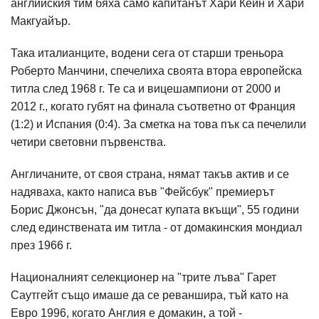
английския тим бяха само капитанът Хари Кейн и Хари
Макгуайър.
Така италианците, водени сега от старши треньора
Роберто Манчини, спечелиха своята втора европейска
титла след 1968 г. Те са и вицешампиони от 2000 и
2012 г., когато губят на финала съответно от Франция
(1:2) и Испания (0:4). За сметка на това пък са печелили
четири световни първенства.
Англичаните, от своя страна, нямат такъв актив и се
надяваха, както написа във "Фейсбук" премиерът
Борис Джонсън, "да донесат купата вкъщи", 55 години
след единствената им титла - от домакинския мондиал
през 1966 г.
Националният селекционер на "трите лъва" Гарет
Саутгейт също имаше да се реваншира, тъй като на
Евро 1996, когато Англия е домакин, а той -