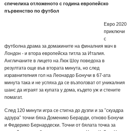
спечелиха отложеното с година европейско
първенство по футбол
Евро 2020
приключи
с
футболна драма за домакините на финалния мач в
Лондон - и втора европейска титла за Италия.
Англичаните в лицето на Люк Шоу поведоха в
резултата още във втората минута, но след
изравнителния гол на Леонардо Бонучи в 67-ата
минута така и не успяха да се възползват от уникалния
шанс да играят за купата у дома, където уж и стените
помагат.
След 120 минути игра се стигна до дузпи и за "скуадра
адзура" точни бяха Доменико Берарди, отново Бонучи
и Федерико Бернардески. Точни от бялата точка за