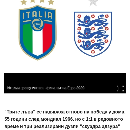
Италия срещу Англия - финалът на Евро 2020
"Трите лъва" се надяваха отново на победа у дома,
55 години след мондиал 1966, но с 1:1 в редовното
време и три реализирани дузпи "скуадра адзура"