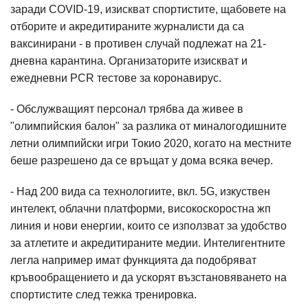
заради COVID-19, изискват спортистите, щабовете на
отборите и акредитираните журналисти да са
ваксинирани - в противен случай подлежат на 21-
дневна карантина. Организаторите изискват и
ежедневни PCR тестове за коронавирус.
- Обслужващият персонал трябва да живее в
"олимпийския балон" за разлика от миналогодишните
летни олимпийски игри Токио 2020, когато на местните
беше разрешено да се връщат у дома всяка вечер.
- Над 200 вида са технологиите, вкл. 5G, изкуствен
интелект, облачни платформи, високоскоростна жп
линия и нови енергии, които се използват за удобство
за атлетите и акредитираните медии. Интелигентните
легла например имат функцията да подобряват
кръвообращението и да ускорят възстановяването на
спортистите след тежка тренировка.