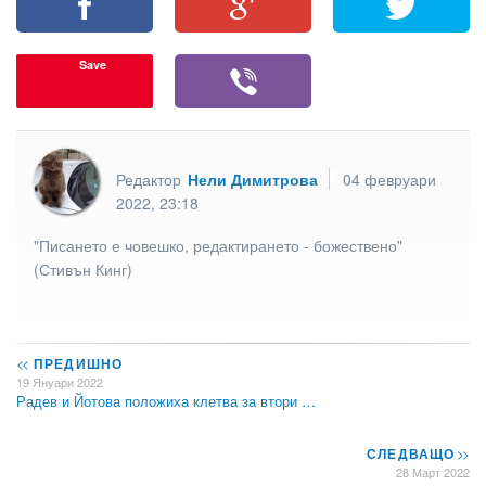
Save
Редактор
Нели Димитрова
04 февруари
2022, 23:18
"Писането е човешко, редактирането - божествено"
(Стивън Кинг)
<<
ПРЕДИШНО
19 Януари 2022
Радев и Йотова положиха клетва за втори …
СЛЕДВАЩО
>>
28 Март 2022