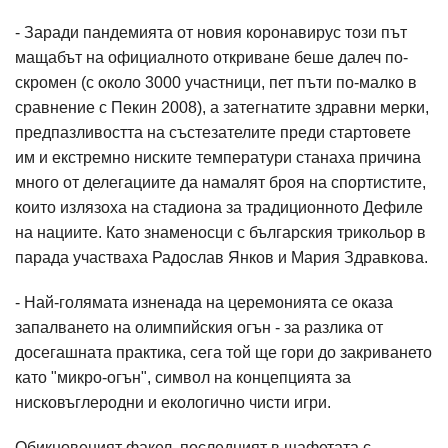
- Заради пандемията от новия коронавирус този път
мащабът на официалното откриване беше далеч по-
скромен (с около 3000 участници, пет пъти по-малко в
сравнение с Пекин 2008), а затегнатите здравни мерки,
предпазливостта на състезателите преди стартовете
им и екстремно ниските температури станаха причина
много от делегациите да намалят броя на спортистите,
които излязоха на стадиона за традиционното Дефиле
на нациите. Като знаменосци с българския трикольор в
парада участваха Радослав Янков и Мария Здравкова.
- Най-голямата изненада на церемонията се оказа
запалването на олимпийския огън - за разлика от
досегашната практика, сега той ще гори до закриването
като "микро-огън", символ на концепцията за
нисковъглеродни и екологично чисти игри.
Обикновеният факел, последният в щафетата с