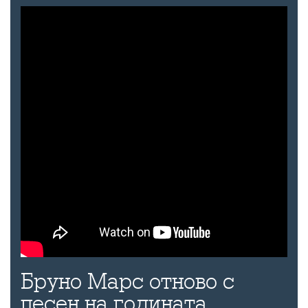
Бруно Марс отново с
песен на годината