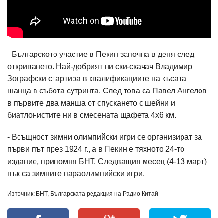
- Българското участие в Пекин започна в деня след
откриването. Най-добрият ни ски-скачач Владимир
Зографски стартира в квалификациите на късата
шанца в събота сутринта. След това са Павел Ангелов
в първите два манша от спускането с шейни и
биатлонистите ни в смесената щафета 4х6 км.
- Всъщност зимни олимпийски игри се организират за
първи път през 1924 г., а в Пекин е тяхното 24-то
издание, припомня БНТ. Следващия месец (4-13 март)
пък са зимните параолимпийски игри.
Източник: БНТ, Българската редакция на Радио Китай