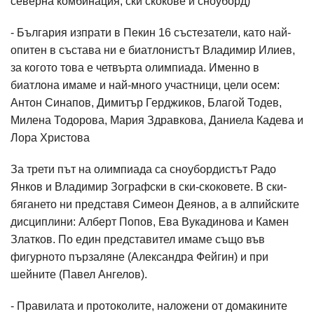
северна комбинация, ски скокове и сноуборд)
- България изпрати в Пекин 16 състезатели, като най-
опитен в състава ни е биатлонистът Владимир Илиев,
за когото това е четвърта олимпиада. Именно в
биатлона имаме и най-много участници, цели осем:
Антон Синапов, Димитър Герджиков, Благой Тодев,
Милена Тодорова, Мария Здравкова, Даниела Кадева и
Лора Христова
За трети път на олимпиада са сноубордистът Радо
Янков и Владимир Зографски в ски-скоковете. В ски-
бягането ни представя Симеон Деянов, а в алпийските
дисциплини: Алберт Попов, Ева Вукадинова и Камен
Златков. По един представител имаме също във
фигурното пързаляне (Александра Фейгин) и при
шейните (Павел Ангелов).
- Правилата и протоколите, наложени от домакините