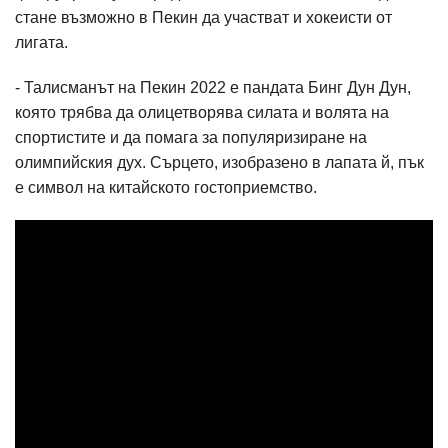
стане възможно в Пекин да участват и хокеисти от
лигата.
- Талисманът на Пекин 2022 е пандата Бинг Дун Дун,
която трябва да олицетворява силата и волята на
спортистите и да помага за популяризиране на
олимпийския дух. Сърцето, изобразено в лапата й, пък
е символ на китайското гостоприемство.