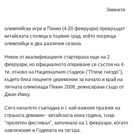
Зимните
олимпийски игри в Пекин (4-20 февруари) превръщат
китайската столица в първия град, който посреща
олимпийци в два различни сезона.
Някои от квалификациите стартираха още на 2
февруари, но официалното откриване се състоя на 4-
ти, отново на Националния стадион ("Птиче гнездо"),
където бяха пищните церемонии за начало и край на
лятната олимпиада Пекин 2008, режисирани също от
Джан Имоу.
Сега началото съвпадна и с най-важния празник на
страната домакин - китайската нова година, т.нар.
"пролетен фестивал", започнала на 1 февруари, когато
навлязохме в Годината на тигъра.