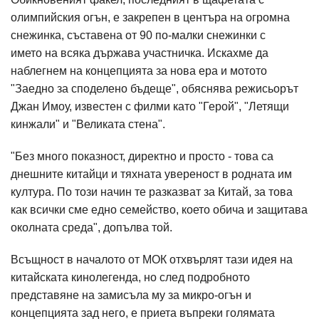
олимпийския огън, е закрепен в центъра на огромна
снежинка, съставена от 90 по-малки снежинки с
името на всяка държава участничка. Искахме да
наблегнем на концепцията за нова ера и мотото
"Заедно за споделено бъдеще", обяснява режисьорът
Джан Имоу, известен с филми като "Герой", "Летящи
кинжали" и "Великата стена".
"Без много показност, директно и просто - това са
днешните китайци и тяхната увереност в родната им
култура. По този начин те разказват за Китай, за това
как всички сме едно семейство, което обича и защитава
околната среда", допълва той.
Всъщност в началото от МОК отхвърлят тази идея на
китайската кинолегенда, но след подробното
представяне на замисъла му за микро-огън и
концепцията зад него, е приета въпреки голямата