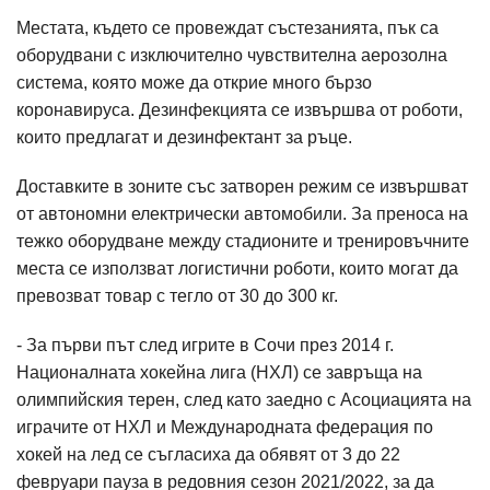
Местата, където се провеждат състезанията, пък са
оборудвани с изключително чувствителна аерозолна
система, която може да открие много бързо
коронавируса. Дезинфекцията се извършва от роботи,
които предлагат и дезинфектант за ръце.
Доставките в зоните със затворен режим се извършват
от автономни електрически автомобили. За преноса на
тежко оборудване между стадионите и тренировъчните
места се използват логистични роботи, които могат да
превозват товар с тегло от 30 до 300 кг.
- За първи път след игрите в Сочи през 2014 г.
Националната хокейна лига (НХЛ) се завръща на
олимпийския терен, след като заедно с Асоциацията на
играчите от НХЛ и Международната федерация по
хокей на лед се съгласиха да обявят от 3 до 22
февруари пауза в редовния сезон 2021/2022, за да