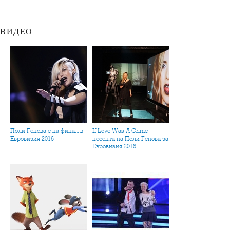
ВИДЕО
Поли Генова е на финал в
If Love Was A Crime -
Евровизия 2016
песента на Поли Генова за
Евровизия 2016