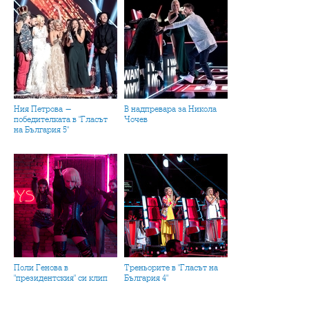
Ния Петрова -
В надпревара за Никола
победителката в "Гласът
Чочев
на България 5"
Поли Генова в
Треньорите в "Гласът на
"президентския" си клип
България 4"