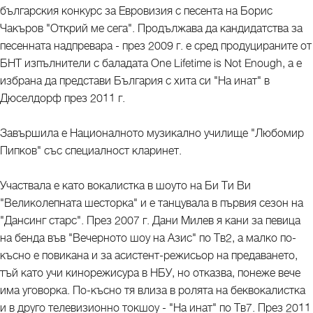
българския конкурс за Евровизия с песента на Борис
Чакъров "Открий ме сега". Продължава да кандидатства за
песенната надпревара - през 2009 г. е сред продуцираните от
БНТ изпълнители с баладата One Lifetime is Not Enough, а е
избрана да представи България с хита си "На инат" в
Дюселдорф през 2011 г.
Завършила е Националното музикално училище "Любомир
Пипков" със специалност кларинет.
Участвала е като вокалистка в шоуто на Би Ти Ви
"Великолепната шесторка" и е танцувала в първия сезон на
"Дансинг старс". През 2007 г. Дани Милев я кани за певица
на бенда във "Вечерното шоу на Азис" по Тв2, а малко по-
късно е повикана и за асистент-режисьор на предаването,
тъй като учи кинорежисура в НБУ, но отказва, понеже вече
има уговорка. По-късно тя влиза в ролята на беквокалистка
и в друго телевизионно токшоу - "На инат" по Тв7. През 2011