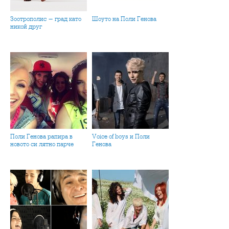
Зоотрополис - град като
Шоуто на Поли Генова
никой друг
Поли Генова рапира в
Voice of boys и Поли
новото си лятно парче
Генова