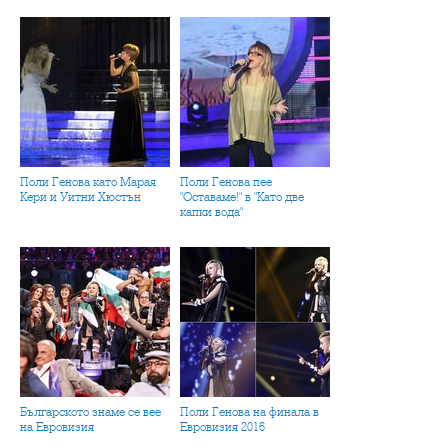
Поли Генова като Марая
Поли Генова пее
Кери и Уитни Хюстън
"Оставаме!" в "Като две
капки вода"
Българското знаме се вее
Поли Генова на финала в
на Евровизия
Евровизия 2016