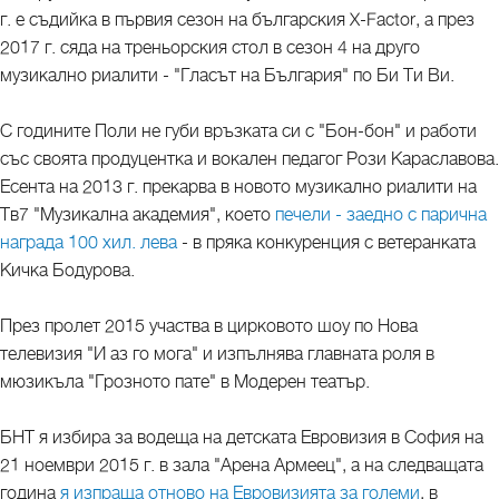
г. е съдийка в първия сезон на българския X-Factor, а през
2017 г. сяда на треньорския стол в сезон 4 на друго
музикално риалити - "Гласът на България" по Би Ти Ви.
С годините Поли не губи връзката си с "Бон-бон" и работи
със своята продуцентка и вокален педагог Рози Караславова.
Есента на 2013 г. прекарва в новото музикално риалити на
Тв7 "Музикална академия", което
печели - заедно с парична
награда 100 хил. лева
- в пряка конкуренция с ветеранката
Кичка Бодурова.
През пролет 2015 участва в цирковото шоу по Нова
телевизия "И аз го мога" и изпълнява главната роля в
мюзикъла "Грозното пате" в Модерен театър.
БНТ я избира за водеща на детската Евровизия в София на
21 ноември 2015 г. в зала "Арена Армеец", а на следващата
година
я изпраща отново на Евровизията за големи
, в