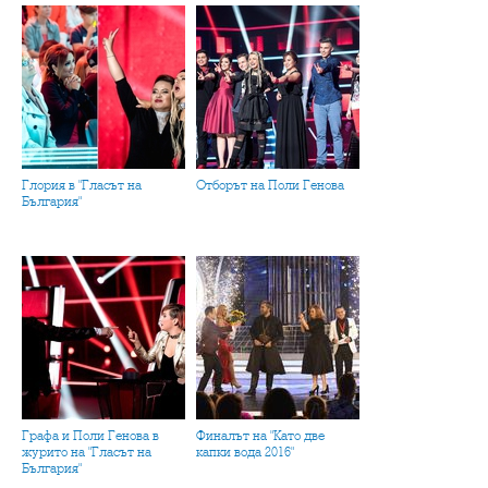
Глория в "Гласът на
Отборът на Поли Генова
България"
Графа и Поли Генова в
Финалът на "Като две
журито на "Гласът на
капки вода 2016"
България"