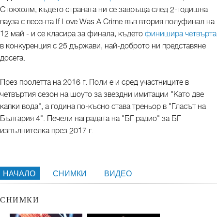
Стокхолм, където страната ни се завръща след 2-годишна
пауза с песента If Love Was A Crime във втория полуфинал на
12 май - и се класира за финала, където
финишира четвърта
в конкуренция с 25 държави, най-доброто ни представяне
досега.
През пролетта на 2016 г. Поли е и сред участниците в
четвъртия сезон на шоуто за звездни имитации "Като две
капки вода", а година по-късно става треньор в "Гласът на
България 4". Печели наградата на "БГ радио" за БГ
изпълнителка през 2017 г.
НАЧАЛО
СНИМКИ
ВИДЕО
СНИМКИ