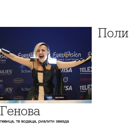
Поли
Генова
певица, тв водеща, риалити звезда