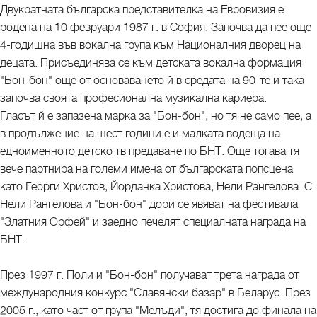
Двукратната българска представителка на Евровизия е
родена на 10 февруари 1987 г. в София. Започва да пее още
4-годишна във вокална група към Националния дворец на
децата. Присъединява се към детската вокална формация
"Бон-бон" още от основаването й в средата на 90-те и така
започва своята професионална музикална кариера.
Гласът й е запазена марка за "Бон-бон", но тя не само пее, а
в продължение на шест години е и малката водеща на
едноименното детско тв предаване по БНТ. Още тогава тя
вече партнира на големи имена от българската попсцена
като Георги Христов, Йорданка Христова, Нели Рангелова. С
Нели Рангелова и "Бон-бон" дори се явяват на фестивала
"Златния Орфей" и заедно печелят специалната награда на
БНТ.
През 1997 г. Поли и "Бон-бон" получават трета награда от
международния конкурс "Славянски базар" в Беларус. През
2005 г., като част от група "Мелъди", тя достига до финала на