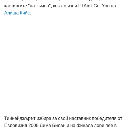
кастингите "на тъмно", когато изпя If I Ain't Got You на
Алиша Кийс
.
Тийнейджърът избира за свой наставник победителя от
Евровизия 2008 Дима Билан и на финала дори пее в