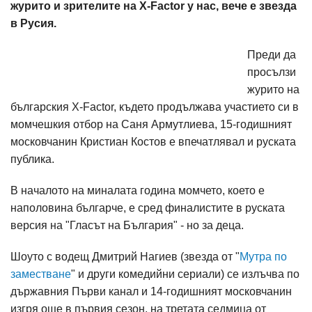
журито и зрителите на X-Factor у нас, вече е звезда
в Русия.
Преди да
просълзи
журито на
българския X-Factor, където продължава участието си в
момчешкия отбор на Саня Армутлиева, 15-годишният
московчанин Кристиан Костов е впечатлявал и руската
публика.
В началото на миналата година момчето, което е
наполовина българче, е сред финалистите в руската
версия на "Гласът на България" - но за деца.
Шоуто с водещ Дмитрий Нагиев (звезда от "
Мутра по
заместване
" и други комедийни сериали) се излъчва по
държавния Първи канал и 14-годишният московчанин
изгря още в първия сезон, на третата седмица от