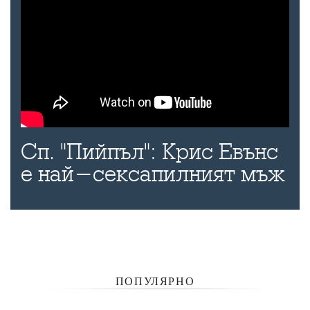
Сп. "Пийпъл": Крис Евънс
е най-сексапилният мъж
ПОПУЛЯРНО