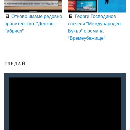
Отново имаме редовно
Георги Господинов
правителство: "Денков -
спечели "Международен
Габриел"
Букър" с романа
"Времеубежище"
ГЛЕДАЙ