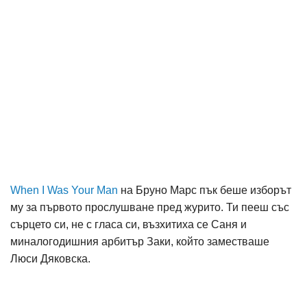
When I Was Your Man
на Бруно Марс пък беше изборът
му за първото прослушване пред журито. Ти пееш със
сърцето си, не с гласа си, възхитиха се Саня и
миналогодишния арбитър Заки, който заместваше
Люси Дяковска.