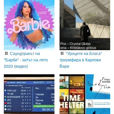
Саундтракът на
"Уроците на Блага"
"Барби" - хитът на лято
триумфира в Карлови
2023 (видео)
Вари