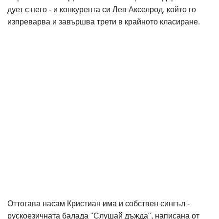
дует с него - и конкурента си Лев Акселрод, който го
изпреварва и завършва трети в крайното класиране.
Оттогава насам Кристиан има и собствен сингъл -
рускоезичната балада "Слушай дъжда", написана от