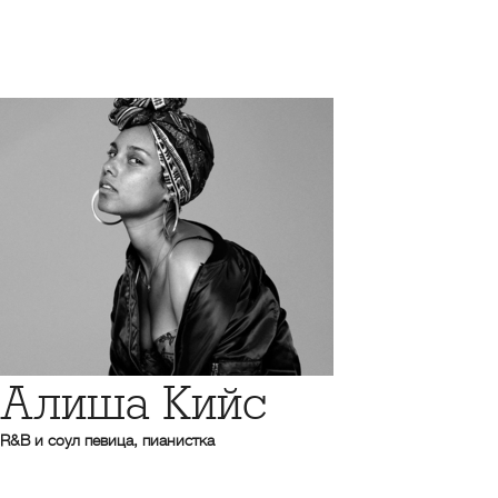
Алиша Кийс
R&B и соул певица, пианистка