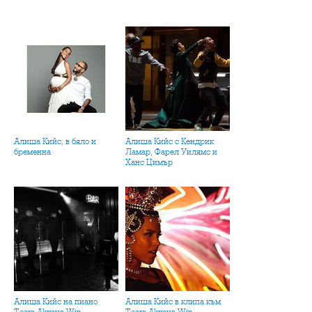
Алиша Кийс, в бяло и
Алиша Кийс с Кендрик
бременна
Ламар, Фарел Уилямс и
Ханс Цимър
Алиша Кийс на пиано
Алиша Кийс в клипа към