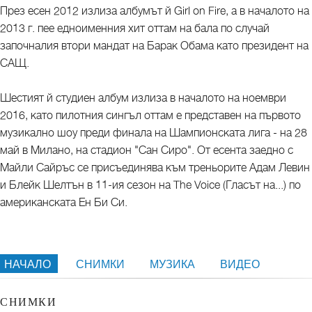
През есен 2012 излиза албумът й Girl on Fire, а в началото на
2013 г. пее едноименния хит оттам на бала по случай
започналия втори мандат на Барак Обама като президент на
САЩ.
Шестият й студиен албум излиза в началото на ноември
2016, като пилотния сингъл оттам е представен на първото
музикално шоу преди финала на Шампионската лига - на 28
май в Милано, на стадион "Сан Сиро". От есента заедно с
Майли Сайръс се присъединява към треньорите Адам Левин
и Блейк Шелтън в 11-ия сезон на The Voice (Гласът на...) по
американската Ен Би Си.
НАЧАЛО
СНИМКИ
МУЗИКА
ВИДЕО
СНИМКИ