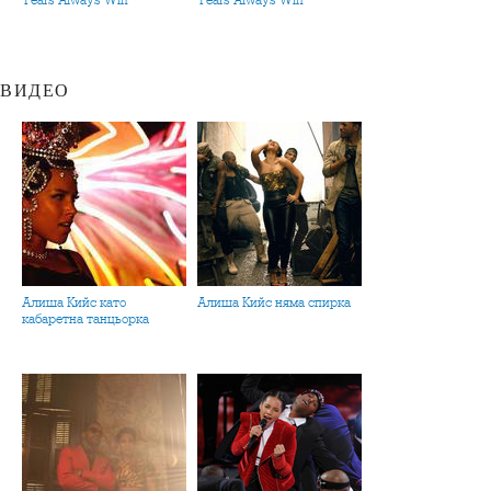
Tears Always Win
Tears Always Win
ВИДЕО
Алиша Кийс като
Алиша Кийс няма спиркa
кабаретна танцьорка