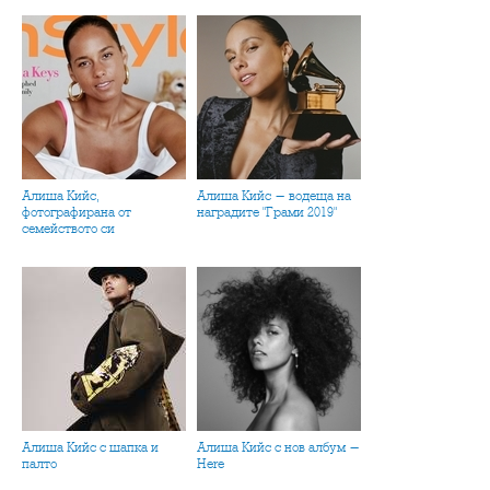
Алиша Кийс,
Алиша Кийс - водеща на
фотографирана от
наградите "Грами 2019"
семейството си
Алиша Кийс с шапка и
Алиша Кийс с нов албум -
палто
Here