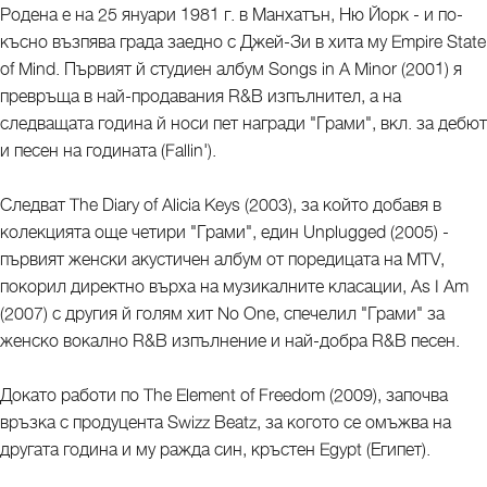
Родена е на 25 януари 1981 г. в Манхатън, Ню Йорк - и по-
късно възпява града заедно с Джей-Зи в хита му Empire State
of Mind. Първият й студиен албум Songs in A Minor (2001) я
превръща в най-продавания R&B изпълнител, а на
следващата година й носи пет награди "Грами", вкл. за дебют
и песен на годината (Fallin').
Следват The Diary of Alicia Keys (2003), за който добавя в
колекцията още четири "Грами", един Unplugged (2005) -
първият женски акустичен албум от поредицата на MTV,
покорил директно върха на музикалните класации, As I Am
(2007) с другия й голям хит No One, спечелил "Грами" за
женско вокално R&B изпълнение и най-добра R&B песен.
Докато работи по The Element of Freedom (2009), започва
връзка с продуцента Swizz Beatz, за когото се омъжва на
другата година и му ражда син, кръстен Egypt (Египет).