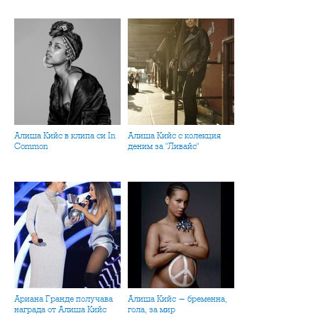
Алиша Кийс в клипа си In
Алиша Кийс с колекция
Common
деним за "Ливайс"
Ариана Гранде получава
Алиша Кийс - бременна,
награда от Алиша Кийс
гола, за мир