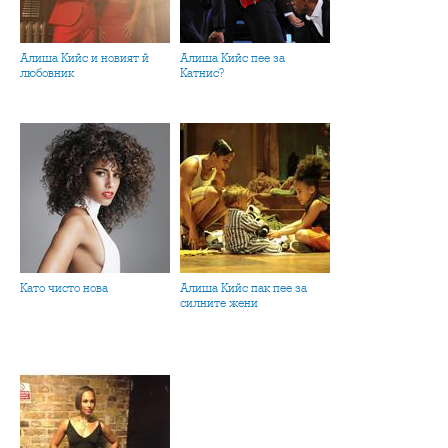
Алиша Кийс и новият й
Алиша Кийс пее за
любовник
Катнис?
Като чисто нова
Алиша Кийс пак пее за
силните жени