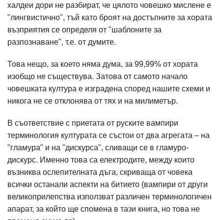
халдеи дори не разбират, че цялото човешко мислене е
"лингвистично", тъй като броят на достъпните за хората
възприятия се определя от "шаблоните за
разпознаване", т.е. от думите.
Това нещо, за което няма дума, за 99,99% от хората
изобщо не съществува. Затова от самото начало
човешката култура е изградена според нашите схеми и
никога не се отклонява от тях и на милиметър.
В съответствие с приетата от руските вампири
терминология културата се състои от два агрегата – на
"гламура" и на "дискурса", сливащи се в гламуро-
дискурс. Именно това са електродите, между които
възниква ослепителната дъга, скриваща от човека
всички останали аспекти на битието (вампири от други
великоприлепства използват различен терминологичен
апарат, за който ще спомена в тази книга, но това не