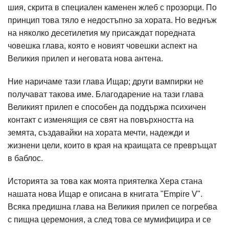
шия, скрита в специален каменен жлеб с прозорци. По
принцип това тяло е недостъпно за хората. Но веднъж
на няколко десетилетия му присаждат поредната
човешка глава, която е новият човешки аспект на
Великия прилеп и неговата нова антена.
Ние наричаме тази глава Ищар; други вампирки не
получават такова име. Благодарение на тази глава
Великият прилеп е способен да поддържа психичен
контакт с изменящия се свят на повърхността на
земята, създавайки на хората мечти, надежди и
жизнени цели, които в края на краищата се превръщат
в баблос.
Историята за това как моята приятелка Хера стана
нашата нова Ищар е описана в книгата "Empire V".
Всяка предишна глава на Великия прилеп се погребва
с пищна церемония, а след това се мумифицира и се