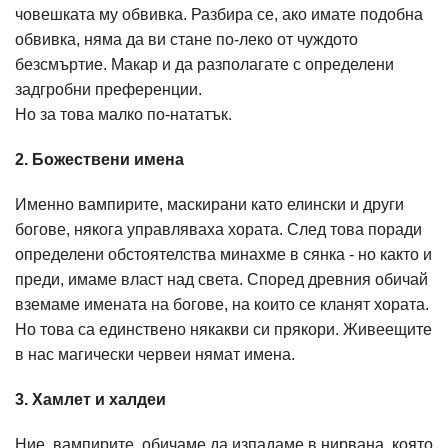
човешката му обвивкa. Разбира се, ако имате подобна
обвивка, няма да ви стане по-леко от чуждото
безсмъртие. Макар и да разполагате с определени
задгробни преференции.
Но за това малко по-нататък.
2. Божествени имена
Именно вампирите, маскирани като елински и други
богове, някога управляваха хората. След това поради
определени обстоятелства минахме в сянка - но както и
преди, имаме власт над света. Според древния обичай
вземаме имената на богове, на които се кланят хората.
Но това са единствено някакви си прякори. Живеещите
в нас магически червеи нямат имена.
3. Хамлет и халдеи
Ние, вампирите, обичаме да изпадаме в нирвана, която