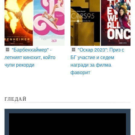
"Барбенхаймер" -
"Оскар 2023": Приз с
летният кинохит, който
БГ участие и седем
чупи рекорди
награди за филма
фаворит
ГЛЕДАЙ