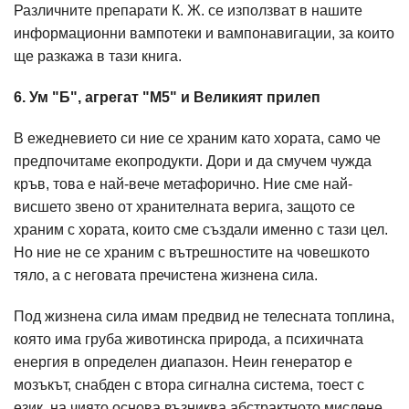
Различните препарати К. Ж. се използват в нашите
информационни вампотеки и вампонавигации, за които
ще разкажа в тази книга.
6. Ум "Б", агрегат "М5" и Великият прилеп
В ежедневието си ние се храним като хората, само че
предпочитаме екопродукти. Дори и да смучем чужда
кръв, това е най-вече метафорично. Ние сме най-
висшето звено от хранителната верига, защото се
храним с хората, които сме създали именно с тази цел.
Но ние не се храним с вътрешностите на човешкото
тяло, а с неговата пречистена жизнена сила.
Под жизнена сила имам предвид не телесната топлина,
която има груба животинска природа, а психичната
енергия в определен диапазон. Неин генератор е
мозъкът, снабден с втора сигнална система, тoест с
език, на чиято основа възниква абстрактното мислене.