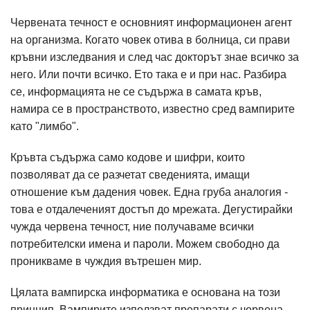
Червената течност е основният информационен агент
на организма. Когато човек отива в болница, си прави
кръвни изследвания и след час докторът знае всичко за
него. Или почти всичко. Ето така е и при нас. Разбира
се, информацията не се съдържа в самата кръв,
намира се в пространството, известно сред вампирите
като "лимбо".
Кръвта съдържа само кодове и шифри, които
позволяват да се разчетат сведенията, имащи
отношение към дадения човек. Една груба аналогия -
това е отдалеченият достъп до мрежата. Дегустирайки
чужда червена течност, ние получаваме всички
потребителски имена и пароли. Можем свободно да
проникваме в чуждия вътрешен мир.
Цялата вампирска информатика е основана на този
принцип. Вампирите използват препарати с червена