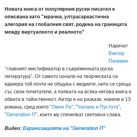
Новата книга от популярния руски писател е
описвана като "мрачна, ултрасаркастична
алегория на глобалния свят, родена на границата
между виртуалното и реалното"
Наричат
Виктор
Пелевин
"главният мистификатор в съвременната руска
литература". От самото начало на творческата си
кариера той почти не общува с медиите, нито се среща
със свои почитатели, а появата на всяка негова книга е
обвита в тайнственост. Автор е на разкази, новели и 13
романа, сред които "
Омон Ра
", "
Чапаев и Пустота
",
"
Generation П
", които му спечелват световна слава.
Видео:
Екранизацията на "Generation П"