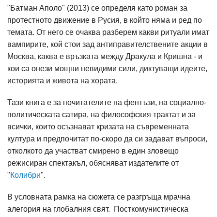
"Батман Аполо" (2013) се определя като роман за
протестното движение в Русия, в който няма и ред по
темата. От него се очаква разберем какви ритуали имат
вампирите, кой стои зад антиправителствените акции в
Москва, каква е връзката между Дракула и Кришна - и
кои са онези мощни невидими сили, диктуващи идеите,
историята и живота на хората.
Тази книга е за почитателите на фентъзи, на социално-
политическата сатира, на философския трактат и за
всички, които осъзнават кризата на съвременната
култура и предпочитат по-скоро да си задават въпроси,
отколкото да участват смирено в един зловещо
режисиран спектакъл, обясняват издателите от
"
Колибри
".
В условната рамка на сюжета се разгръща мрачна
алегория на глобалния свят. Посткомунистическа