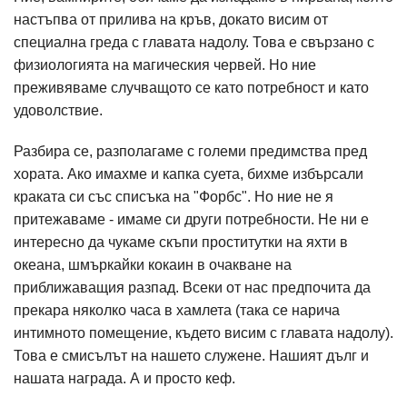
настъпва от прилива на кръв, докато висим от
специална греда с главата надолу. Това е свързано с
физиологията на магическия червей. Но ние
преживяваме случващото се като потребност и като
удоволствие.
Разбира се, разполагаме с големи предимства пред
хората. Ако имахме и капка суета, бихме избърсали
краката си със списъка на "Форбс". Но ние не я
притежаваме - имаме си други потребности. Не ни е
интересно да чукаме скъпи проститутки на яхти в
океана, шмъркайки кокаин в очакване на
приближаващия разпад. Всеки от нас предпочита да
прекара няколко часа в хамлета (така се нарича
интимното помещение, където висим с главата надолу).
Това е смисълът на нашето служене. Нашият дълг и
нашата награда. А и просто кеф.