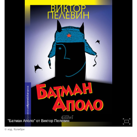
"Батман Аполо" от Виктор Пелевин
© изд. Колибри