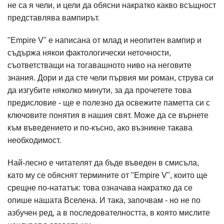
не са я чели, и цели да обясни накратко какво всъщност
представлява вампирът.
"Еmpire V" е написана от млад и неопитен вампир и
съдържа някои фактологически неточности,
съответстващи на тогавашното ниво на неговите
знания. Дори и да сте чели първия ми роман, струва си
да изгубите няколко минути, за да прочетете това
предисловие - ще е полезно да освежите паметта си с
ключовите понятия в нашия свят. Може да се върнете
към въведението и по-късно, ако възникне такава
необходимост.
Най-лесно е читателят да бъде въведен в смисъла,
като му се обяснят термините от "Еmpire V", които ще
срещне по-нататък: това означава накратко да се
опише нашата Вселена. И така, започвам - но не по
азбучен ред, а в последователността, в която мислите