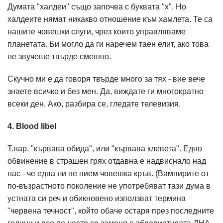
Думата "халдеи" също започва с буквата "х". Но
халдеите нямат никакво отношение към хамлетa. Те са
нашите човешки слуги, чрез които управляваме
планетата. Би могло да ги наречем таен елит, ако това
не звучеше твърде смешно.
Скучно ми е да говоря твърде много за тях - вие вече
знаете всичко и без мен. Да, виждате ги многократно
всеки ден. Ако, разбира се, гледате телевизия.
4. Blood libel
Т.нар. "кървава обида", или "кървава клевета". Едно
обвинение в страшен грях отдавна е надвиснало над
нас - че едва ли не пием човешка кръв. (Вампирите от
по-възрастното поколение не употребяват тази дума в
устната си реч и обикновено използват термина
"червена течност", който обаче остаря през последните