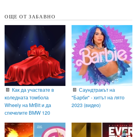
ОЩЕ ОТ ЗАБАВНО
Как да участвате в
Саундтракът на
коледната томбола
"Барби" - хитът на лято
Wheely на MrBit и да
2023 (видео)
спечелите BMW 120