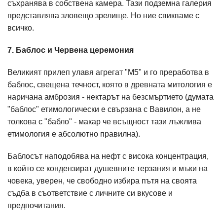
съхранява в собствена камера. Тази подземна галерия
представлява зловещо зрелище. Но ние свикваме с
всичко.
7. Баблос и Червена церемония
Великият прилеп улавя агрегат "М5" и го преработва в
баблос, свещена течност, която в древната митология е
наричана амброзия - нектарът на безсмъртието (думата
"баблос" етимологически е свързана с Вавилон, а не
толкова с "бабло" - макар че всъщност тази лъжлива
етимология е абсолютно правилна).
Баблосът наподобява на нефт с висока концентрация,
в който се кондензират душевните терзания и мъки на
човека, уверен, че свободно избира пътя на своята
съдба в съответствие с личните си вкусове и
предпочитания.