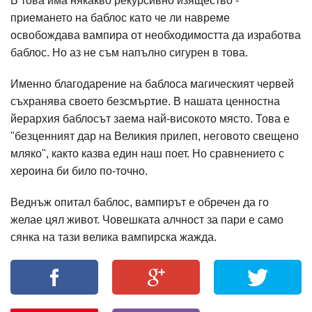
В това има някакво рекурсивно изящество -
приемането на баблос като че ли навреме
освобождава вампира от необходимостта да изработва
баблос. Но аз не съм напълно сигурен в това.
Именно благодарение на баблоса магическият червей
съхранява своето безсмъртие. В нашата ценностна
йерархия баблосът заема най-високото място. Това е
"безценният дар на Великия прилеп, неговото свещено
мляко", както казва един наш поет. Но сравнението с
хероина би било по-точно.
Веднъж опитал баблос, вампирът е обречен да го
желае цял живот. Човешката алчност за пари е само
сянка на тази велика вампирска жажда.