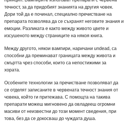
течност, за да придобият знанията на другия човек.
Дори той да е починал, специално пречистване на
препарата позволява да се съхранят неговите знания и
емоции. Разликата е както между живото цвете и
изсушеното между страниците на някоя книга.
Между другото, някои вампири, наричани undead, са
способни да преминават границата между живота и
смъртта чрез способи, които са непостижими за
хората.
Особените технологии за пречистване позволяват да
се отделят записаните в червената течност знания от
човека, който ги притежава. С помощта на такива
препарати можеш мигновено да овладееш огромни
масиви от неизвестни до този момент сведения, при
това, без да се докосваш до чуждата душа.