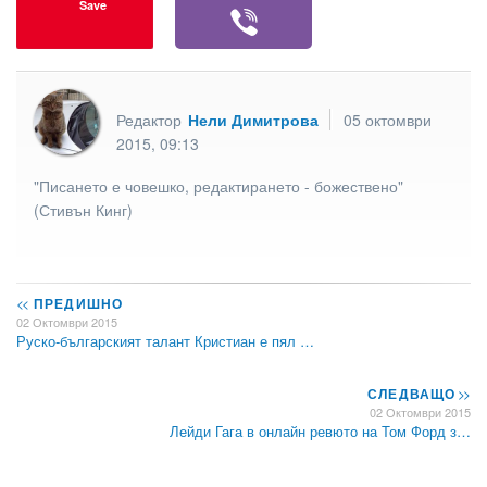
Save
Редактор
Нели Димитрова
05 октомври
2015, 09:13
"Писането е човешко, редактирането - божествено"
(Стивън Кинг)
<<
ПРЕДИШНО
02 Октомври 2015
Руско-българският талант Кристиан е пял …
СЛЕДВАЩО
>>
02 Октомври 2015
Лейди Гага в онлайн ревюто на Том Форд з…