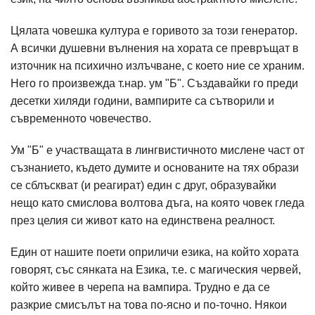
Цялата човешка култура е горивото за този генератор.
А всички душевни вълнения на хората се превръщат в
източник на психично излъчване, с което ние се храним.
Него го произвежда т.нар. ум "Б". Създавайки го преди
десетки хиляди години, вампирите са сътворили и
съвременното човечество.
Ум "Б" е участващата в лингвистичното мислене част от
съзнанието, където думите и основаните на тях образи
се сблъскват (и реагират) един с друг, образувайки
нещо като смислова волтова дъга, на която човек гледа
през целия си живот като на единствена реалност.
Един от нашите поети оприличи езика, на който хората
говорят, със сянката на Езика, т.е. с магическия червей,
който живее в черепа на вампира. Трудно е да се
разкрие смисълът на това по-ясно и по-точно. Някои