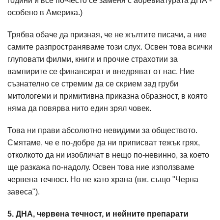
години и все по-често се заменя с абревиатурата ДНА -
особено в Америка.)
Трябва обаче да призная, че не жълтите писачи, а ние
самите разпространяваме този слух. Освен това всички
глуповати филми, книги и прочие страхотии за
вампирите се финансират и внедряват от нас. Ние
съзнателно се стремим да се скрием зад груби
митологеми и примитивна приказна образност, в която
няма да повярва нито един зрял човек.
Това ни прави абсолютно невидими за обществото.
Смятаме, че е по-добре да ни приписват тежък грях,
отколкото да ни изобличат в нещо по-невинно, за което
ще разкажа по-надолу. Освен това ние използваме
червена течност. Но не като храна (вж. също "Черна
завеса").
5. ДНА, червена течност, и нейните препарати