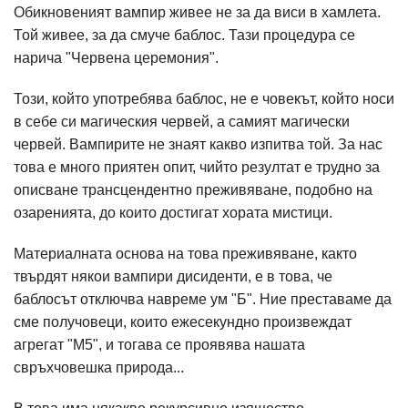
Обикновеният вампир живее не за да виси в хамлета.
Той живее, за да смуче баблос. Тази процедура се
нарича "Червена церемония".
Този, който употребява баблос, не е човекът, който носи
в себе си магическия червей, а самият магически
червей. Вампирите не знаят какво изпитва той. За нас
това е много приятен опит, чийто резултат е трудно за
описване трансцендентно преживяване, подобно на
озаренията, до които достигат хората мистици.
Материалната основа на това преживяване, както
твърдят някои вампири дисиденти, е в това, че
баблосът отключва навреме ум "Б". Ние преставаме да
сме получовеци, които ежесекундно произвеждат
агрегат "М5", и тогава се проявява нашата
свръхчовешка природа...