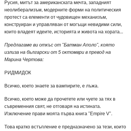
Русия, митът за американската мечта, западният
неолиберализъм, модерните форми на политическия
протест са елементи от чудовищен механизъм,
конструиран и управляван от могъщи невидими сили,
които владеят идеите, историята и живота на хората...
Предлагаме ви откъс от "Батман Аполо", която
излиза на български от 5 октомври в превод на
Марина Чертова:
РИДМИДОК
Всичко, което знаете за вампирите, е лъжа.
Всичко, което може да прочетете или чуете за тях в
съвременния свят, не отговаря на истината.
Изключение прави моята първа книга "Еmpire V".
Това кратко встъпление е предназначено за тези, които