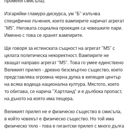
променя смисъла).
Изгаряйки гламуро-дискурса, ум "Б" излъчва
специфични лъчения, които вампирите наричат агрегат
"М5". Неговата социална проекция са човешките пари.
Именно с това се хранят вампирите.
Ще говоря за истинската същност на агрегат "М5" с
цялата политическа некоректност. Вампирите не
хващат направо агрегат "М5". Това го умее единствено
Великият прилеп - древно безсмъртно същество, което
представлява огромна черна дупка в кипящия център
на всяка водеща национална култура. Мястото, което
то обитава, се нарича "Хартланд" и е дълбока пропаст,
на дъното на която има пещера.
Великият прилеп не е физическо същество в смисъла,
в който човекът е физическо същество. Но той има
физическо тяло - това е гигантски прилеп с много дълга