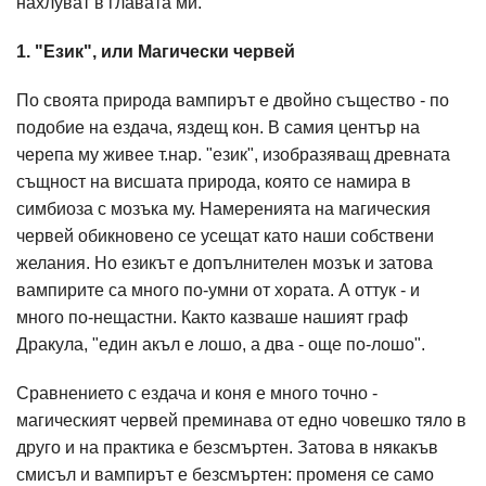
нахлуват в главата ми.
1. "Език", или Магически червей
По своята природа вампирът е двойно същество - по
подобие на ездача, яздещ кон. В самия център на
черепa му живее т.нар. "език", изобразяващ древната
същност на висшата природа, която се намира в
симбиоза с мозъкa му. Намеренията на магическия
червей обикновено се усещат като наши собствени
желания. Но езикът е допълнителен мозък и затова
вампирите са много по-умни от хората. А оттук - и
много по-нещастни. Както казваше нашият граф
Дракула, "един акъл е лошо, а два - още по-лошо".
Сравнението с ездача и коня е много точно -
магическият червей преминава от едно човешко тяло в
друго и на практика е безсмъртен. Затова в някакъв
смисъл и вампирът е безсмъртен: променя се само