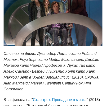
От ляво на дясно: Дженифър Лорънс като Рейвън /
Мистик, Роуз Бърн като Мойра Мактагърт, Джеймс
Макавой като Чарлз / Професор Х, Лукас Тил като
Алекс Самърс / Безред и Никълъс Холт като Ханк
Маккой / Звяр в "X-Men: Апокалипсис" (2016). Снимка:
Alan Markfield / Marvel / Twentieth Century Fox Film
Corporation
Във финала на "
Стар трек: Пропадане в мрака
" (2013)
екипажът на "Ентърпрайз" поема на първото си