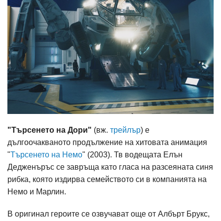
"Търсенето на Дори"
(вж.
трейлър
) е
дългоочакваното продължение на хитовата анимация
"
Търсенето на Немо
" (2003). Тв водещата Елън
Дедженъръс се завръща като гласа на разсеяната синя
рибка, която издирва семейството си в компанията на
Немо и Марлин.
В оригинал героите се озвучават още от Албърт Брукс,