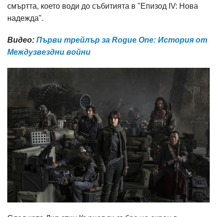
смъртта, което води до събитията в "Епизод IV: Нова
надежда".
Видео:
Първи трейлър за Rogue One: История от
Междузвездни войни