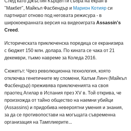
След като Джъстин Кърцел ги събра на екран в
"Макбет", Майкъл Фасбендър и
Марион Котияр
си
партнират отново под неговата режисура - в
широкоекранната версия на видеоиграта
Assassin's
Creed
.
Историческата приключенска поредица се екранизира
с бюджет 150 млн. долара. По кината се чака от 21
декември, тъкмо навреме за Коледа 2016.
Сюжетът: Чрез революционна технология, която
отключва генетичните му спомени, Калъм Линч (Майкъл
Фасбендър) преживява приключенията на своя
праотец Агилар в Испания през XV в. Той открива, че
произхожда от тайно общество на наемни убийци
(Assassins) и придобива невероятни умения и знания,
за да се противопостави на могъщата съвременна
организация на Тамплиерите...