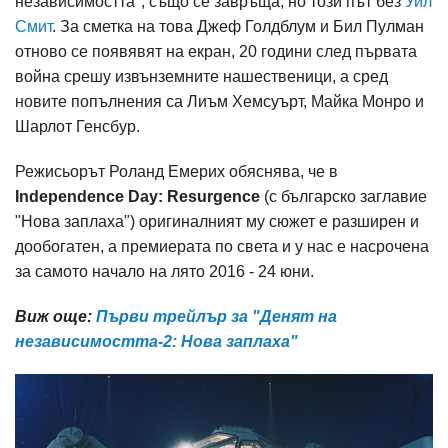
независимостта", също се завръща, но този път без
Уил
Смит
. За сметка на това Джеф Голдблум и Бил Пулман
отново се появявят на екран, 20 години след първата
война срешу извънземните нашественици, а сред
новите попълнения са Лиъм Хемсуърт, Майка Монро и
Шарлот Генсбур.
Режисьорът Роланд Емерих обяснява, че в
Independence Day: Resurgence
(с българско заглавие
"Нова заплаха") оригиналният му сюжет е разширен и
дообогатен, а премиерата по света и у нас е насрочена
за самото начало на лято 2016 - 24 юни.
Виж още:
Първи трейлър за "Денят на
независимостта-2: Нова заплаха"