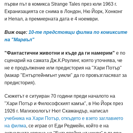
първи път в комикса Strange Tales през юли 1963 г.
Екранизацията се снима в Лондон, Ню Йорк, Хонконг
и Непал, а премиерната дата е 4 ноември.
Виж още:
10-те предстоящи филма по комиксите
на "Марвъл"
"Фантастични животни и къде да ги намерим"
е по
сценарий на самата Дж.К.Роулинг, която уточнява, че
не е продължение или предистория на "Хари Потър"
(макар "Ентъртейнмънт уикли" да го провъзгласяват за
предистория).
Сюжетът е ситуиран 70 години преди началото на
"Хари Потър и Философският камък", в Ню Йорк през
1926 г. Магизоологът Нют Скамандър, написал
учебника на Хари Потър, откъдето е взето заглавието
на филма
, се играе от Еди Редмейн, който е на