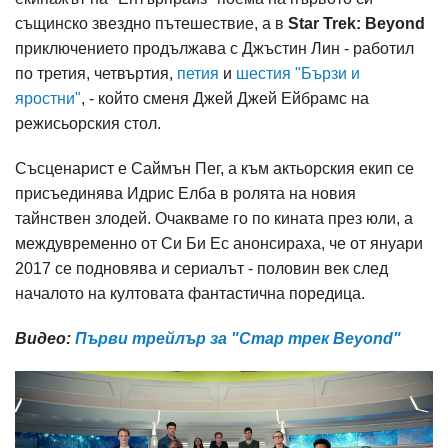
същинско звездно пътешествие, а в
Star Trek: Beyond
приключението продължава с Джъстин Лин - работил
по третия, четвъртия,
петия
и
шестия "Бързи и
яростни"
, - който сменя Джей Джей Ейбрамс на
режисьорския стол.
Съсценарист е Саймън Пег, а към актьорския екип се
присъединява Идрис Елба в ролята на новия
тайнствен злодей. Очакваме го по кината през юли, а
междувременно от Си Би Ес анонсираха, че от януари
2017 се подновява и сериалът - половин век след
началото на култовата фантастична поредица.
Видео:
Първи трейлър за "Стар трек Beyond"