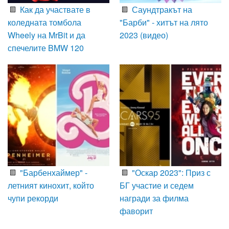
Как да участвате в
Саундтракът на
коледната томбола
"Барби" - хитът на лято
Wheely на MrBit и да
2023 (видео)
спечелите BMW 120
"Барбенхаймер" -
"Оскар 2023": Приз с
летният кинохит, който
БГ участие и седем
чупи рекорди
награди за филма
фаворит