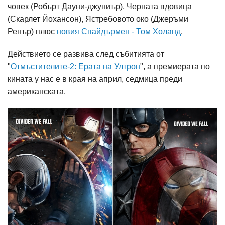
човек (Робърт Дауни-джуниър), Черната вдовица
(Скарлет Йохансон), Ястребовото око (Джеръми
Ренър) плюс
новия Спайдърмен - Том Холанд
.
Действието се развива след събитията от
"
Отмъстителите-2: Ерата на Ултрон
", а премиерата по
кината у нас е в края на април, седмица преди
американската.