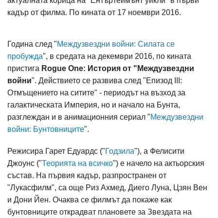
актуалната корица на "Ентъртеймънт уикли" в първи
кадър от филма. По кината от 17 ноември 2016.
Година след "
Междузвездни войни: Силата се
пробужда
", в средата на декември 2016, по кината
пристига
Rogue One: История от "Междузвездни
войни
". Действието се развива след "Епизод III:
Отмъщението на ситите" - периодът на възход за
галактическата Империя, но и начало на Бунта,
разглеждан и в анимационния сериал "
Междузвездни
войни: Бунтовниците
".
Режисира Гарет Едуардс ("
Годзила
"), а Фелисити
Джоунс ("
Теорията на всичко
") е начело на актьорския
състав. На първия кадър, разпространен от
"Лукасфилм", са още Риз Ахмед, Диего Луна, Цзян Вен
и Дони Йен. Очаква се филмът да покаже как
бунтовниците открадват плановете за Звездата на