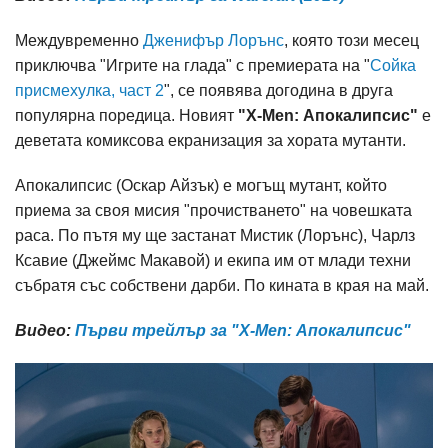
Междувременно
Дженифър Лорънс
, която този месец
приключва "Игрите на глада" с премиерата на "
Сойка
присмехулка, част 2
", се появява догодина в друга
популярна поредица. Новият
"X-Men: Апокалипсис"
е
деветата комиксова екранизация за хората мутанти.
Апокалипсис (Оскар Айзък) е могъщ мутант, който
приема за своя мисия "прочистването" на човешката
раса. По пътя му ще застанат Мистик (Лорънс), Чарлз
Ксавие (Джеймс Макавой) и екипа им от млади техни
събратя със собствени дарби. По кината в края на май.
Видео:
Първи трейлър за "X-Men: Апокалипсис"