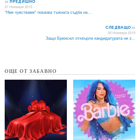
<<
ПРЕДИШНО
07 Ноември 2015
"Ние чувстваме" показва тъжната съдба на…
СЛЕДВАЩО
>>
05 Ноември 2015
Защо Брюксел отхвърли кандидатурата ни з…
ОЩЕ ОТ ЗАБАВНО