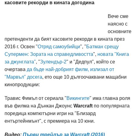
касовите рекорди в кината догодина
Вече сме
наясно с
основните
претенденти да бият касовите рекорди в кината през
2016 г. Освен "
Отряд самоубийци
", "
Батман срещу
Супермен: Зората на справедливостта
",
новата "Книга
за джунглата"
, "
Зулендър-2
" и "Дедпул", който се
очертава
да бъде най-добрият филм, излизал от
"Марвъл" досега
, ето още 10 дългоочаквани мащабни
кинопродукции:
Травис Фимъл от сериала "
Викингите
" има главна роля
във филма на Дънкан Джоунс
Warcraft
по популярната
поредица компютърни игри на "Близард
ентъртейнмънт", с премиера на 10 юни.
Видео:
Първи трейлър за Warcraft (2016)