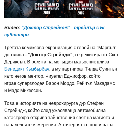
Видео:
"Доктор Стрейндж" - трейлър с БГ
субтитри
Третата комиксова екранизация с герой на "Марвъл"
догодина -
"Доктор Стрейндж"
, се режисира от Скот
Дериксън. В ролята на могъщия магьосник влиза
Бенедикт Къмбърбач
, а му партнират Тилда Суинтън
като негов ментор, Чиуетел Еджиофор, който
играе суперзлодея Барон Мордо, Рейчъл Макадамс
и Мадс Микелсен.
Това е историята на неврохирурга д-р Стефан
Стрейндж, който след ужасяваща автомобилна
катастрофа открива тайнствения свят на магията и
паралелните измерения. Антигероят се появява за