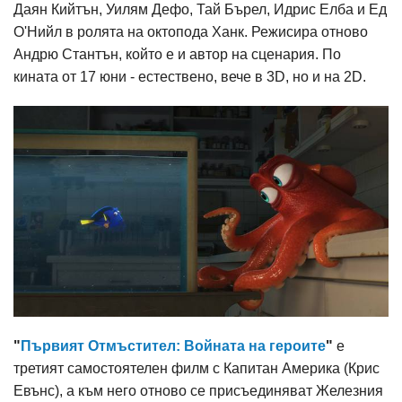
Даян Кийтън, Уилям Дефо, Тай Бърел, Идрис Елба и Ед
О'Нийл в ролята на октопода Ханк. Режисира отново
Андрю Стантън, който е и автор на сценария. По
кината от 17 юни - естествено, вече в 3D, но и на 2D.
"
Първият Отмъстител: Войната на героите
"
е
третият самостоятелен филм с Капитан Америка (Крис
Евънс), а към него отново се присъединяват Железния