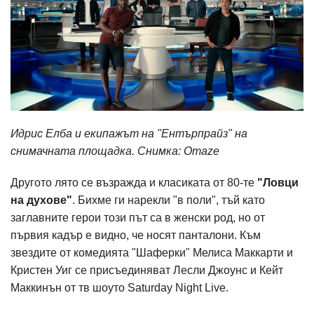
Идрис Елба и екипажът на "Ентърпрайз" на
снимачната площадка. Снимка: Omaze
Другото лято се възражда и класиката от 80-те
"Ловци
на духове"
. Бихме ги нарекли "в поли", тъй като
заглавните герои този път са в женски род, но от
първия кадър е видно, че носят панталони. Към
звездите от комедията "Шаферки" Мелиса Маккарти и
Кристен Уиг се присъединяват Лесли Джоунс и Кейт
Маккинън от тв шоуто Saturday Night Live.