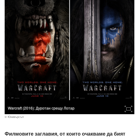
Warcraft (2016): Дуротан срещу Лотар
© Юнивърсъл
Филмовите заглавия, от които очакваме да бият