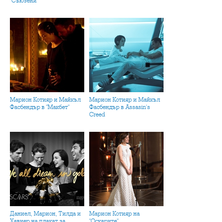
"Съюзени"
Марион Котияр и Майкъл
Марион Котияр и Майкъл
Фасбендър в "Макбет"
Фасбендър в Assasin's
Creed
Даниел, Марион, Тилда и
Марион Котияр на
Хавиер на плакат за
"Оскарите"