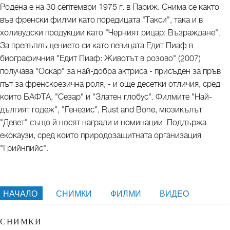
Родена е на 30 септември 1975 г. в Париж. Снима се както
във френски филми като поредицата "Такси", така и в
холивудски продукции като "Черният рицар: Възраждане".
За превъплъщението си като певицата Едит Пиаф в
биографичния "Едит Пиаф: Животът в розово" (2007)
получава "Оскар" за най-добра актриса - присъден за пръв
път за френскоезична роля, - и още десетки отличия, сред
които БАФТА, "Сезар" и "Златен глобус". Филмите "Най-
дългият годеж", "Генезис", Rust and Bone, мюзикълът
"Девет" също й носят награди и номинации. Поддържа
екокаузи, сред които природозащитната организация
"Грийнпийс".
НАЧАЛО
СНИМКИ
ФИЛМИ
ВИДЕО
СНИМКИ