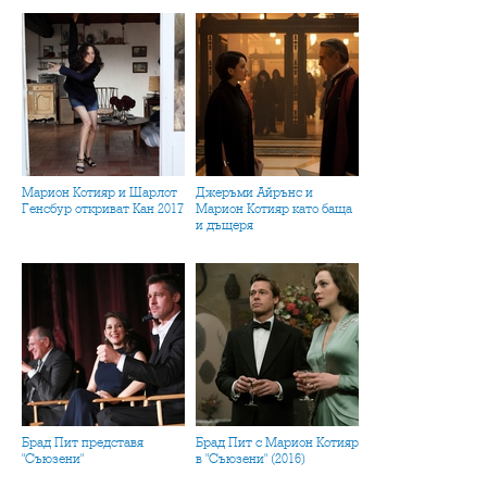
Марион Котияр и Шарлот
Джеръми Айрънс и
Генсбур откриват Кан 2017
Марион Котияр като баща
и дъщеря
Брад Пит представя
Брад Пит с Марион Котияр
"Съюзени"
в "Съюзени" (2016)