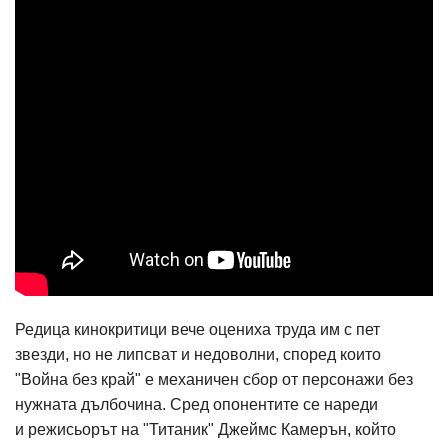
Редица кинокритици вече оцениха труда им с пет
звезди, но не липсват и недоволни, според които
"Война без край" е механичен сбор от персонажи без
нужната дълбочина. Сред опонентите се нареди
и режисьорът на "Титаник" Джеймс Камерън, който