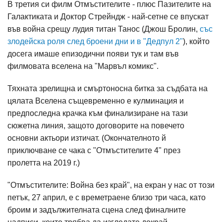
В третия си филм Отмъстителите - плюс Пазителите на
Галактиката и Доктор Стрейндж - най-сетне се впускат
във война срещу лудия титан Танос (Джош Бролин,
със
злодейска роля след броени дни и в "Дедпул 2"
), който
досега имаше епизодични появи тук и там във
филмовата вселена на "Марвъл комикс".
Тяхната зрелищна и смъртоносна битка за съдбата на
цялата Вселена същевременно е кулминация и
предпоследна крачка към финализиране на тази
сюжетна линия, защото договорите на повечето
основни актьори изтичат. (Окончателното й
приключване се чака с "Отмъстителите 4" през
пролетта на 2019 г.)
"Отмъстителите: Война без край", на екран у нас от този
петък, 27 април, е с времетраене близо три часа, като
броим и задължителната сцена след финалните