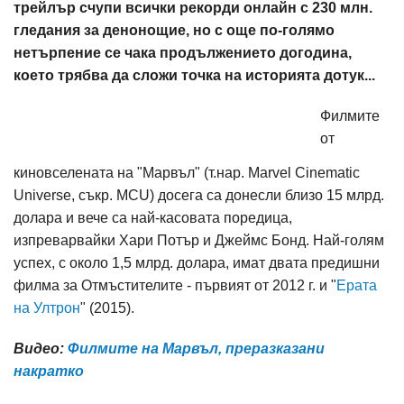
трейлър счупи всички рекорди онлайн с 230 млн.
гледания за денонощие, но с още по-голямо
нетърпение се чака продължението догодина,
което трябва да сложи точка на историята дотук...
Филмите
от
киновселената на "Марвъл" (т.нар. Marvel Cinematic
Universe, съкр. MCU) досега са донесли близо 15 млрд.
долара и вече са най-касовата поредица,
изпреварвайки Хари Потър и Джеймс Бонд. Най-голям
успех, с около 1,5 млрд. долара, имат двата предишни
филма за Отмъстителите - първият от 2012 г. и "
Ерата
на Ултрон
" (2015).
Видео:
Филмите на Марвъл, преразказани
накратко