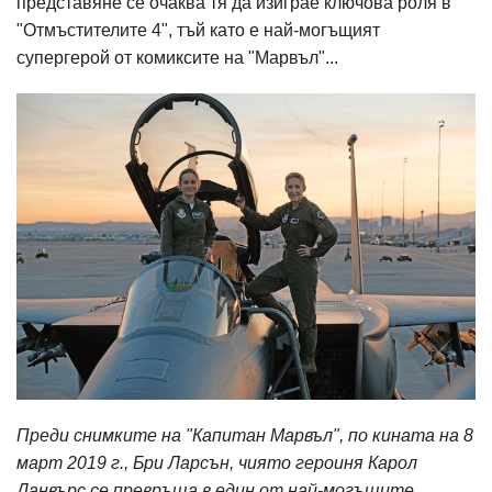
представяне се очаква тя да изиграе ключова роля в
"Отмъстителите 4", тъй като е най-могъщият
супергерой от комиксите на "Марвъл"...
Преди снимките на "Капитан Марвъл", по кината на 8
март 2019 г., Бри Ларсън, чиято героиня Карол
Данвърс се превръща в един от най-могъщите