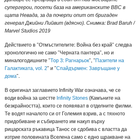
супергерои, посети база на американските ВВС в
щата Невада, за да почерпи опит от бригаден
генерал Джийни Лийвит (вдясно). Снимка: Brad Baruh /
Marvel Studios 2019
Действието в "Отмъстителите: Война без край" следва
хронологично не само "Черната пантера", но и
миналогодишните "
Тор 3: Рагнарьок
", "
Пазители на
Галактиката, vol. 2
" и "
Спайдърмен: Завръщане у
дома
".
В оригинал заглавието Infinity War означава, че се
води война за шестте
Infinity Stones
(Камъните на
безкрайността), които се появяват в отделните филми.
Те водят началото си от Големия взрив, а с тяхното
придобиване и събирането им накуп върху
рицарската ръкавица Танос се сдобива с властта да
изтрие половината Вселена само с едно щракване на