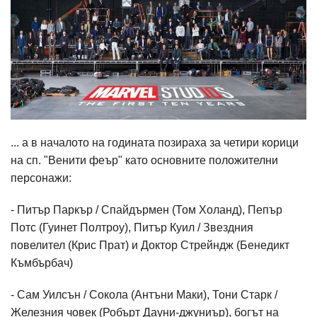
... а в началото на годината позираха за четири корици
на сп. "Венити феър" като основните положителни
персонажи:
- Питър Паркър / Спайдърмен (Том Холанд), Пепър
Потс (Гуинет Полтроу), Питър Куил / Звездния
повелител (Крис Прат) и Доктор Стрейндж (Бенедикт
Къмбърбач)
- Сам Уилсън / Сокола (Антъни Маки), Тони Старк /
Железния човек (Робърт Дауни-джуниър), богът на