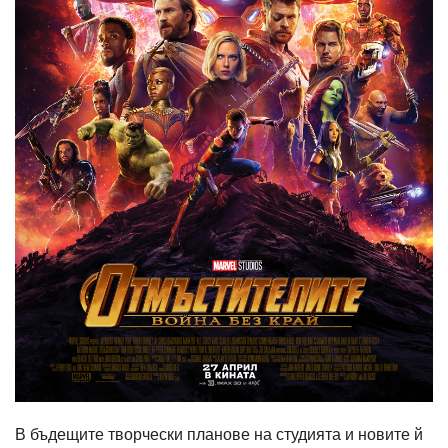
В бъдещите творчески планове на студията и новите й