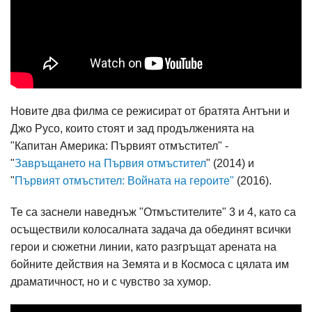
Новите два филма се режисират от братята Антъни и
Джо Русо, които стоят и зад продълженията на
"Капитан Америка: Първият отмъстител" -
"
Завръщането на Първия отмъстител
" (2014) и
"
Първият отмъстител: Войната на героите"
(2016).
Те са заснели наведнъж "Отмъстителите" 3 и 4, като са
осъществили колосалната задача да обединят всички
герои и сюжетни линии, като разгръщат арената на
бойните действия на Земята и в Космоса с цялата им
драматичност, но и с чувство за хумор.