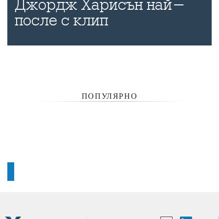
Джордж Харисън най-
после с клип
ПОПУЛЯРНО