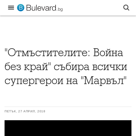
"Отмъстителите: Война
без край" събира всички
супергерои на "Марвъл"
ПЕТЪК, 27 АПРИЛ, 2018