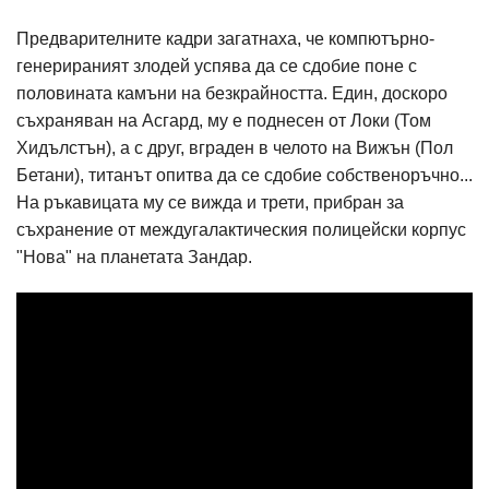
Предварителните кадри загатнаха, че компютърно-
генерираният злодей успява да се сдобие поне с
половината камъни на безкрайността. Един, доскоро
съхраняван на Асгард, му е поднесен от Локи (Том
Хидълстън), а с друг, вграден в челото на Вижън (Пол
Бетани), титанът опитва да се сдобие собственоръчно...
На ръкавицата му се вижда и трети, прибран за
съхранение от междугалактическия полицейски корпус
"Нова" на планетата Зандар.