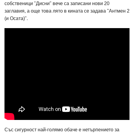
собственици "Дисни" вече са записани нови 20
заглавия, а още това лято в кината се задава "Антмен 2
(и Осата)".
Със сигурност най-голямо обаче е нетърпението за