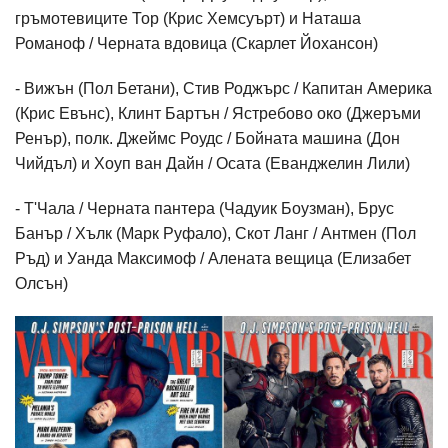
гръмотевиците Тор (Крис Хемсуърт) и Наташа
Романоф / Черната вдовица (Скарлет Йохансон)
- Вижън (Пол Бетани), Стив Роджърс / Капитан Америка
(Крис Евънс), Клинт Бартън / Ястребово око (Джеръми
Ренър), полк. Джеймс Роудс / Бойната машина (Дон
Чийдъл) и Хоуп ван Дайн / Осата (Еванджелин Лили)
- Т'Чала / Черната пантера (Чадуик Боузман), Брус
Банър / Хълк (Марк Руфало), Скот Ланг / Антмен (Пол
Ръд) и Уанда Максимоф / Алената вещица (Елизабет
Олсън)