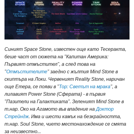
Синият Space Stone, известен още като Тесеракта,
беше част от сюжета на "Капитан Америка:
Първият отмъстител", а след това на
"
Отмъстителите
" заедно с жълтия Mind Stone в
скиптъра на Локи. Червеният Reality Stone, наричан
още Етера, се появи в "
Тор: Светът на мрака
", а
лилавият Power Stone (Сферата) - в първия
"Пазители на Галактиката". Зеленият Mind Stone в
т.нар. Око на Агамото във владение на
Доктор
Стрейндж
. Има и шести камък на безкрайността,
т.нар. Soul Stone, чието местонахождение се смята
за неизвестно...