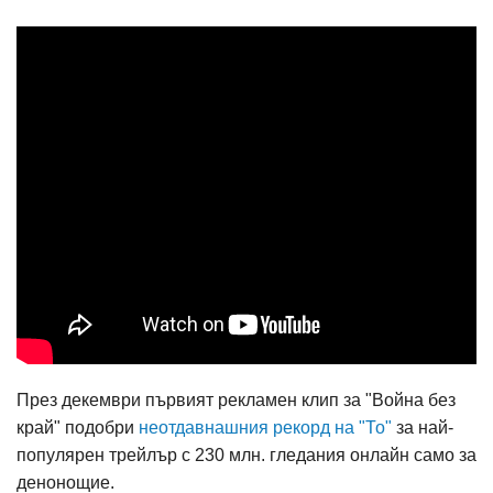
През декември първият рекламен клип за "Война без
край" подобри
неотдавнашния рекорд на "То"
за най-
популярен трейлър с 230 млн. гледания онлайн само за
денонощие.