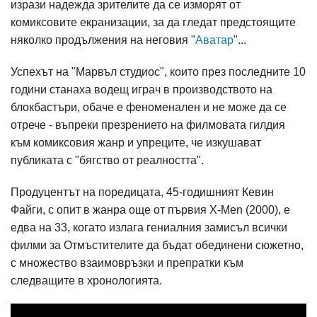
изрази надежда зрителите да се изморят от
комиксовите екранизации, за да гледат предстоящите
няколко продължения на неговия "
Аватар
"...
Успехът на "Марвъл студиос", които през последните 10
години станаха водещ играч в производството на
блокбастъри, обаче е феноменален и не може да се
отрече - въпреки презрението на филмовата гилдия
към комиксовия жанр и упреците, че изкушават
публиката с "бягство от реалността".
Продуцентът на поредицата, 45-годишният Кевин
Файги, с опит в жанра още от първия X-Men (2000), е
едва на 33, когато излага гениалния замисъл всички
филми за Отмъстителите да бъдат обединени сюжетно,
с множество взаимовръзки и препратки към
следващите в хронологията.