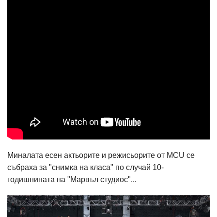
Миналата есен актьорите и режисьорите от MCU се
събраха за "снимка на класа" по случай 10-
годишнината на "Марвъл студиос"...