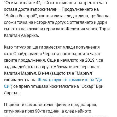
"Отмъстителите 4", тъй като финалът на третата част
оставя доста въпросителни... Продължението на
"Война без край", което излиза след година, трябва да
сложи точка на историята дотук с оттеглянето и дори
смъртта на ключови герои като Железния човек, Тор и
Капитан Америка.
Като титуляри ще ги заместят млади попълнения
като Спайдърмен и Черната пантера, които чакат
своите продължения. Още в началото на 2019 г. се
задава дебютът на друг емблематичен персонаж -
Капитан Марвъл. В нея (защото тя е "Марвъл"
еквивалентът на
Жената чудо от комиксите на "Ди
Си"
) се превъплъщава носителката на "Оскар" Бри
Ларсън.
Първият й самостоятелен филм е предистория,
ситуирана през 90-те години, а след нейното