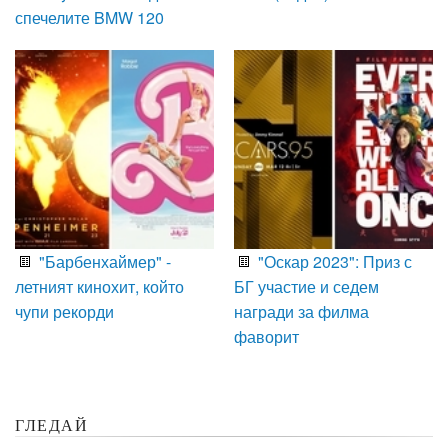
спечелите BMW 120
"Барбенхаймер" -
"Оскар 2023": Приз с
летният кинохит, който
БГ участие и седем
чупи рекорди
награди за филма
фаворит
ГЛЕДАЙ