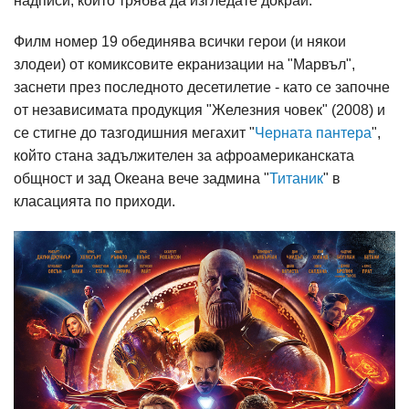
надписи, които трябва да изгледате докрай.
Филм номер 19
обединява всички герои (и някои
злодеи) от комиксовите екранизации на "Марвъл",
заснети през последното десетилетие - като се започне
от независимата продукция "Железния човек" (2008) и
се стигне до тазгодишния мегахит "
Черната пантера
",
който стана задължителен за афроамериканската
общност и зад Океана вече задмина "
Титаник
" в
класацията по приходи.