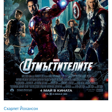
Скарлет Йохансон