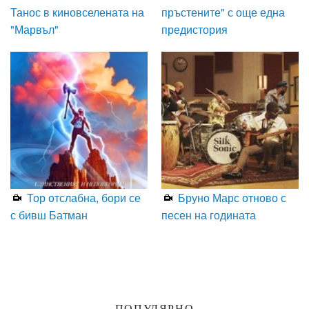
Танос в киновселената на
пръстените" с още една
"Марвъл"
предистория
Тор отслабна, бори се
Бруно Марс отново с
с бивш Батман
песен на годината
ПОПУЛЯРНО