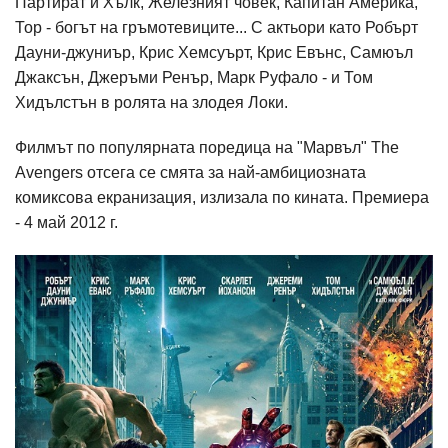
Партират й Хълк, Железният човек, Капитан Америка,
Тор - богът на гръмотевиците... С актьори като Робърт
Дауни-джуниър, Крис Хемсуърт, Крис Евънс, Самюъл
Джаксън, Джеръми Ренър, Марк Руфало - и Том
Хидълстън в ролята на злодея Локи.
Филмът по популярната поредица на "Марвъл" The
Avengers отсега се смята за най-амбициозната
комиксова екранизация, излизала по кината. Премиера
- 4 май 2012 г.