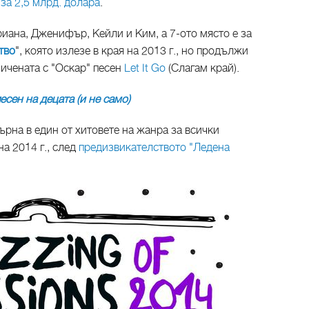
за 2,5 млрд. долара
.
риана, Дженифър, Кейли и Ким, а 7-ото място е за
тво
", която излезе в края на 2013 г., но продължи
ичената с "Оскар" песен
Let It Go
(Слагам край).
есен на децата (и не само)
ърна в един от хитовете на жанра за всички
а 2014 г., след
предизвикателството "Ледена