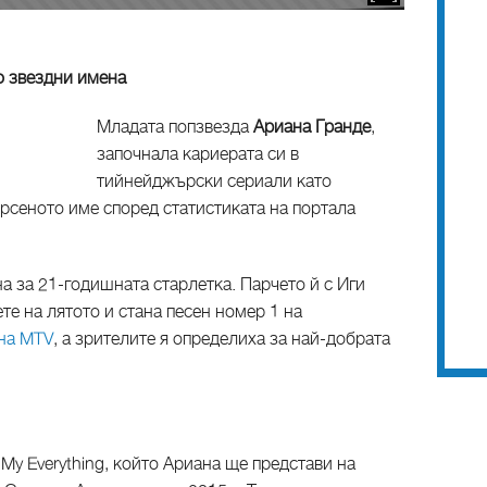
о звездни имена
Младата попзвезда
Ариана Гранде
,
започнала кариерата си в
тийнейджърски сериали като
рсеното име според статистиката на портала
а за 21-годишната старлетка. Парчето й с Иги
те на лятото и стана песен номер 1 на
 на MTV
, а зрителите я определиха за най-добрата
My Everything, който Ариана ще представи на