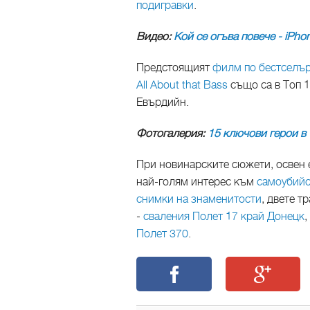
подигравки
.
Видео:
Кой се огъва повече - iPho
Предстоящият
филм по бестселър
All About that Bass
също са в Топ 1
Евърдийн.
Фотогалерия:
15 ключови герои в 
При новинарските сюжети, освен е
най-голям интерес към
самоубийс
снимки на знаменитости
, двете 
-
сваления Полет 17 край Донецк
,
Полет 370
.