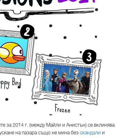
те за 2014 г. (между Майли и Анистън) се вклинява
пускане на пазара също не мина без
скандали
и