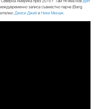
 Северна Америка през 2015 г. Там тя има нов
дует
 междувременно записа съвместно парче (Bang
нителки:
Джеси Джей
и
Ники Минаж
.