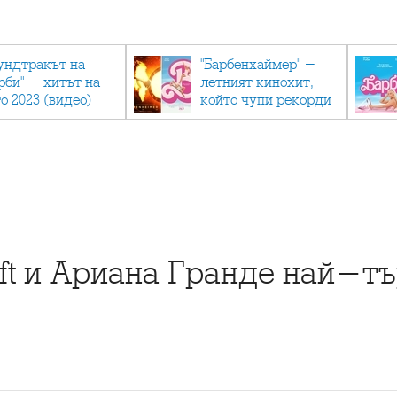
ундтракът на
"Барбенхаймер" -
рби" - хитът на
летният кинохит,
о 2023 (видео)
който чупи рекорди
aft и Ариана Гранде най-т