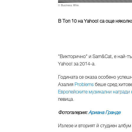
© Business Wire
В Топ 10 на Yahoo! са още няколк
"Викторично" и Sam&Cat, е най-тъ
Yahoo! за 2014-а.
Годината се оказа особено успешн
Азалия
Problems
беше сред хитове
Европейските музикални награди
певица.
Фотогалерия:
Ариана Гранде
Излезе и вторият й студиен албум 