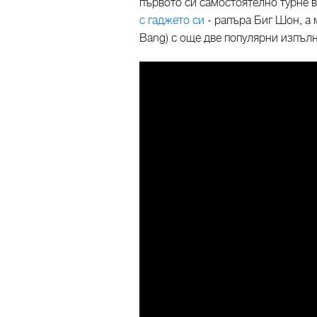
първото си самостоятелно турне в
с гаджето си
- рапъра Биг Шон, а
Bang) с още две популярни изпъл