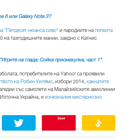
ne 6 или Galaxy Note 3?
а "Петдесет нюанса сиво"
и пародиите на
попхита
0 на тазгодишните мании, заедно с Катнис
"Игрите на глада: Сойка присмехулка, част 1"
болата, потребителите на Yahoo! са проявили
твото на Робин Уилямс
, избори 2014,
хакнатите
трагедии със самолети на Малайзийските авиолинии
 Източна Украйна, и
изчезналия мистериозно
Save