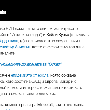
лко ВИП дами - и нито един мъж: актрисите
йн в "Игрите на глада") и
Кейли Куоко
(от сериала
Кардашиян
, (д)еволюиралата по сходен начин
енифър Анистън
, която със своите 45 години е
таналите.
комедиите до драмата за "Оскар"
баче е
епидемията от ебола
, която обхвана
а, като достигна САЩ и Европа, макар и с
ола" измести интереса към знаменитости като
ина заемаха първите две места.
ната компютърна игра
Minecraft
, която неотдавна