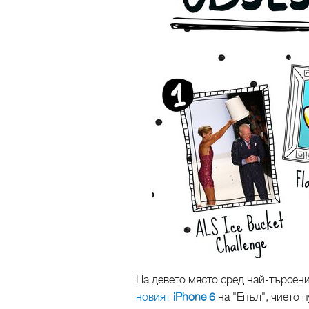
На девето място сред най-търсени
новият
iPhone 6
на "Епъл", чието 