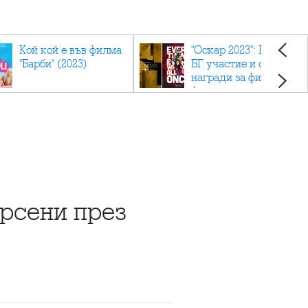
Кой кой е във филма
"Оскар 2023": Приз с
"Барби" (2023)
БГ участие и седем
награди за филма
фаворит
ърсени през