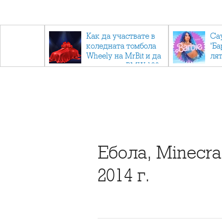
ични
Как да участвате в
Са
: Тайните
коледната томбола
"Ба
дор"
Wheely на MrBit и да
лят
спечелите BMW 120
Ебола, Minecr
2014 г.