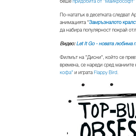
беше
придобита от "Майкрософт" 
По-нататък в десетката следват А
анимацията "
Замръзналото кралс
да набира популярност покрай отл
Видео:
Let It Go - новата любима п
Филмът на "Дисни", който се прев
времена, се нареди сред маниите н
кофа"
и играта
Flappy Bird
.