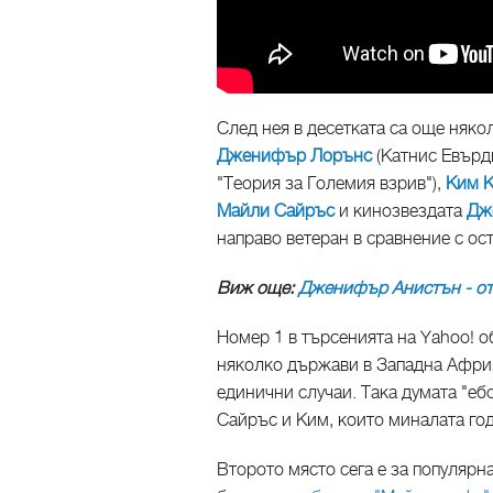
След нея в десетката са още няко
Дженифър Лорънс
(Катнис Евърди
"Теория за Големия взрив"),
Ким 
Майли Сайръс
и кинозвездата
Дж
направо ветеран в сравнение с ос
Виж още:
Дженифър Анистън - от 
Номер 1 в търсенията на Yahoo! о
няколко държави в Западна Африк
единични случаи. Така думата "еб
Сайръс и Ким, които миналата год
Второто място сега е за популяр