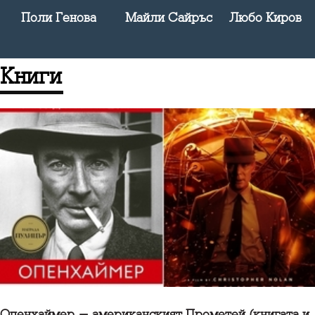
Поли Генова
Майли Сайръс
Любо Киров
книги
Опенхаймер - американският Прометей (книгата и