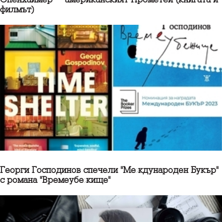
филмът)
Георги Господинов спечели "Международен Букър"
с романа "Времеубежище"