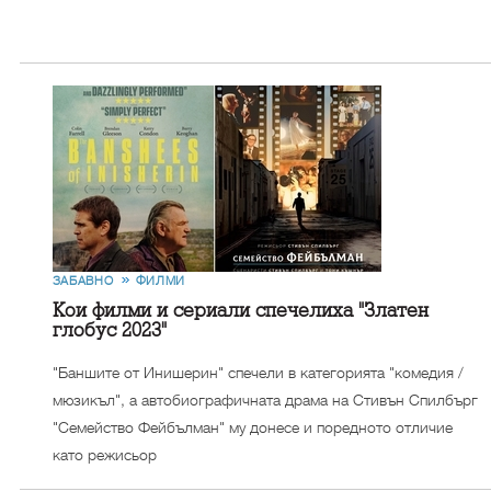
ЗАБАВНО
ФИЛМИ
Кои филми и сериали спечелиха "Златен
глобус 2023"
"Баншите от Инишерин" спечели в категорията "комедия /
мюзикъл", а автобиографичната драма на Стивън Спилбърг
"Семейство Фейбълман" му донесе и поредното отличие
като режисьор