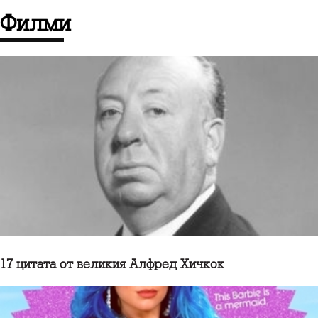
филми
17 цитата от великия Алфред Хичкок