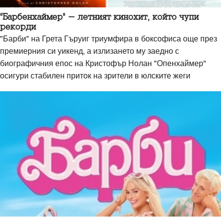
"Барбенхаймер" - летният кинохит, който чупи
рекорди
"Барби" на Грета Гъруиг триумфира в боксофиса още през
премиерния си уикенд, а излизането му заедно с
биографичния епос на Кристофър Нолан "Опенхаймер"
осигури стабилен приток на зрители в юлските жеги