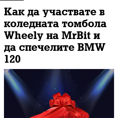
бъдещето на
Как да участвате в
виртуалната реалност
коледната томбола
в игрите
Wheely на MrBit и
да спечелите BMW
120