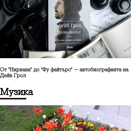
От "Нирвана" до "Фу файтърс" - автобиографията на
Дейв Грол
музика