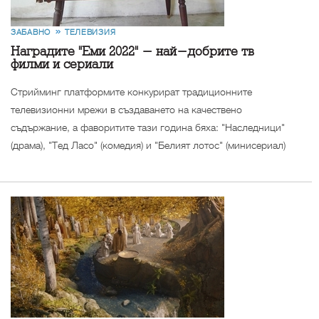
ЗАБАВНО
ТЕЛЕВИЗИЯ
Наградите "Еми 2022" - най-добрите тв
филми и сериали
Стрийминг платформите конкурират традиционните
телевизионни мрежи в създаването на качествено
съдържание, а фаворитите тази година бяха: "Наследници"
(драма), "Тед Ласо" (комедия) и "Белият лотос" (минисериал)