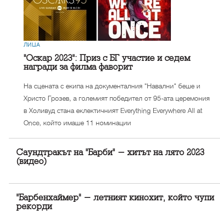
ЛИЦА
"Оскар 2023": Приз с БГ участие и седем
награди за филма фаворит
На сцената с екипа на документалния "Навални" беше и
Христо Грозев, а големият победител от 95-ата церемония
в Холивуд стана еклектичният Everything Everywhere All at
Once, който имаше 11 номинации
Саундтракът на "Барби" - хитът на лято 2023
(видео)
"Барбенхаймер" - летният кинохит, който чупи
рекорди