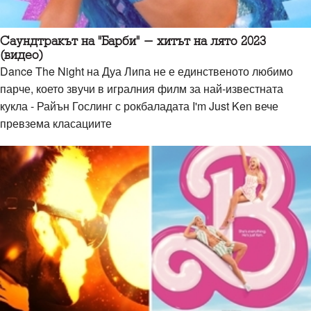
Саундтракът на "Барби" - хитът на лято 2023
(видео)
Dance The Night на Дуа Липа не е единственото любимо
парче, което звучи в игралния филм за най-известната
кукла - Райън Гослинг с рокбаладата I'm Just Ken вече
превзема класациите