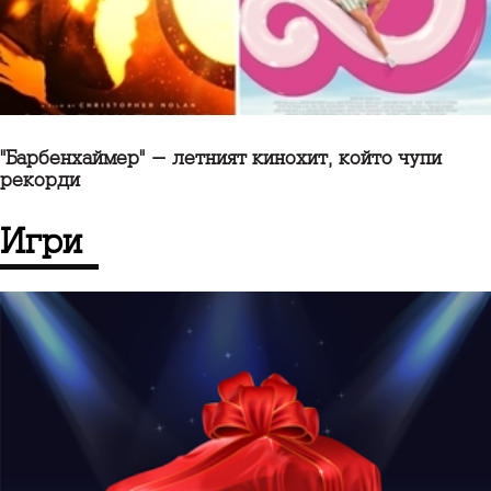
"Барбенхаймер" - летният кинохит, който чупи
рекорди
игри