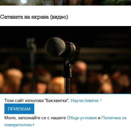
Сатаната на екрана (видео)
Tози сайт използва "Бисквитки".
Научи повече
ПРИЕМАМ
10 съветa за преодоляване на сценичната треска
Моля, запознайте се с нашите
Общи условия
и
Политика за
поверителност