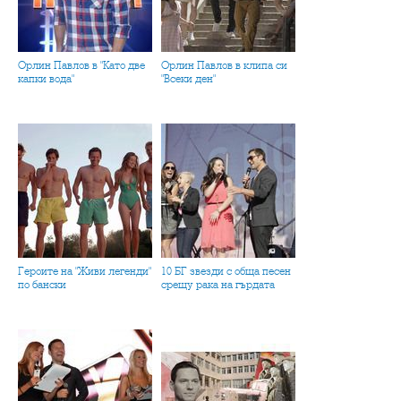
Орлин Павлов в "Като две
Орлин Павлов в клипа си
капки вода"
"Всеки ден"
Героите на "Живи легенди"
10 БГ звезди с обща песен
по бански
срещу рака на гърдата