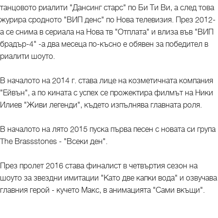
танцовото риалити "Дансинг старс" по Би Ти Ви, а след това
журира сродното "ВИП денс" по Нова телевизия. През 2012-
а се снима в сериала на Нова тв "Отплата" и влиза във "ВИП
брадър-4" -а два месеца по-късно е обявен за победител в
риалити шоуто.
В началото на 2014 г. става лице на козметичната компания
"Ейвън", а по кината с успех се прожектира филмът на Ники
Илиев "Живи легенди", където изпълнява главната роля.
В началото на лято 2015 пуска първа песен с новата си група
The Brassstones - "Всеки ден".
През пролет 2016 става финалист в четвъртия сезон на
шоуто за звездни имитации "Като две капки вода" и озвучава
главния герой - кучето Макс, в анимацията "Сами вкъщи".