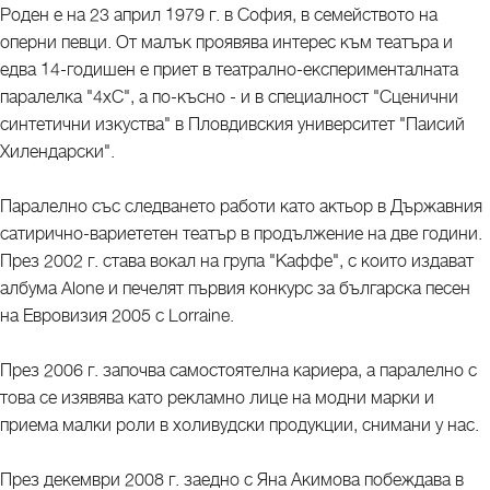
Роден е на 23 април 1979 г. в София, в семейството на
оперни певци. От малък проявява интерес към театъра и
едва 14-годишен е приет в театрално-експерименталната
паралелка "4хС", а по-късно - и в специалност "Сценични
синтетични изкуства" в Пловдивския университет "Паисий
Хилендарски".
Паралелно със следването работи като актьор в Държавния
сатирично-вариететен театър в продължение на две години.
През 2002 г. става вокал на група "Каффе", с които издават
албума Alone и печелят първия конкурс за българска песен
на Евровизия 2005 с Lorraine.
През 2006 г. започва самостоятелна кариера, а паралелно с
това се изявява като рекламно лице на модни марки и
приема малки роли в холивудски продукции, снимани у нас.
През декември 2008 г. заедно с Яна Акимова побеждава в