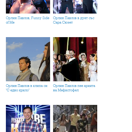
Орлин Павлов, Funny Side
Орлин Павлов в дует със
of Me
Сара Сюзет
Орлин Павлов в клипа си
Орлин Павлов пее арията
"С едно крило"
на Мефистофел