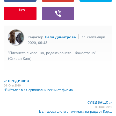
Save
Редактор
Нели Димитрова
11 септември
2020, 09:43
"Писането е човешко, редактирането - божествено"
(Стивън Кинг)
<<
ПРЕДИШНО
06 Юли 2019
"Бийтълс" в 11 оригинални песни от филма…
СЛЕДВАЩО
>>
08 Юли 2019
Български филм с голямата награда от Кар…