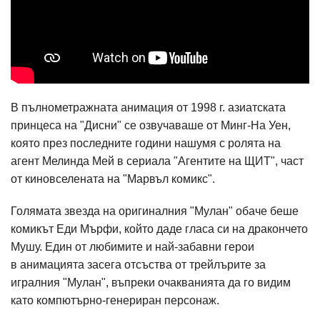
В пълнометражната анимация от 1998 г. азиатската
принцеса на "Дисни" се озвучаваше от Минг-На Уен,
която през последните години нашумя с ролята на
агент Мелинда Мей в сериала "Агентите на ЩИТ", част
от киновселената на "Марвъл комикс".
Голямата звезда на оригиналния "Мулан" обаче беше
комикът Еди Мърфи, който даде гласа си на дракончето
Мушу. Един от любимите и най-забавни герои
в анимацията засега отсъства от трейлърите за
игралния "Мулан", въпреки очакванията да го видим
като компютърно-генериран персонаж.