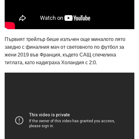
Първият трейлър беше излъчен още миналото лято
заедно с финалния мач от световното по футбол за
жени 2019 във Франция, където САЩ спечелиха
титлата, като надиграха Холандия с 2:0.