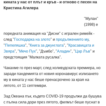
кината у нас от плът и кръв - и отново с песен на
Кристина Агилера
"Мулан"
(1998) е
поредната анимация на "Дисни" с игрален римейк -
след "
Господарка на злото
" и
продължението му
,
"
Пепеляшка
", "
Книга за джунглата
", "
Красавицата и
Звяра
", "
Мечо Пух
", "Дъмбо", "
Аладин
", "
Цар Лъв
" и
предстоящия "Малката русалка".
Чакахме го през март, след холивудската премиера, но
заради пандемията от новия коронавирус излизането
му в кината у нас беше пренасрочено за края на
лятото, от 11 септември.
Зад Океана пък, където COVID-19 продължи да бушува
с пълна сила дори през лятото, филмът беше пуснат в