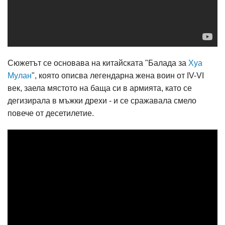
Сюжетът се основава на китайската "Балада за
Хуа
Мулан
", която описва легендарна жена воин от IV-VI
век, заела мястото на баща си в армията, като се
дегизирала в мъжки дрехи - и се сражавала смело
повече от десетилетие.