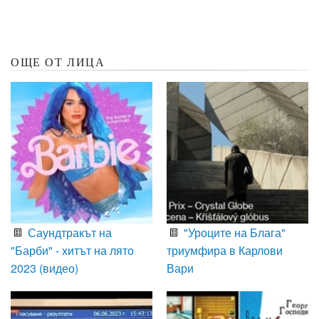
ОЩЕ ОТ ЛИЦА
Саундтракът на
"Уроците на Блага"
"Барби" - хитът на лято
триумфира в Карлови
2023 (видео)
Вари