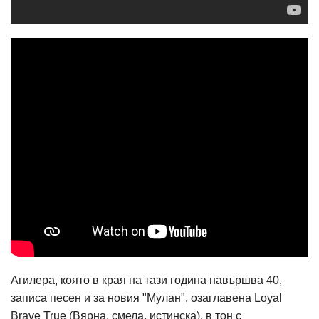
Агилера, която в края на тази година навършва 40,
записа песен и за новия "Мулан", озаглавена Loyal
Brave True (Вярна, смела, истинска), в тон с