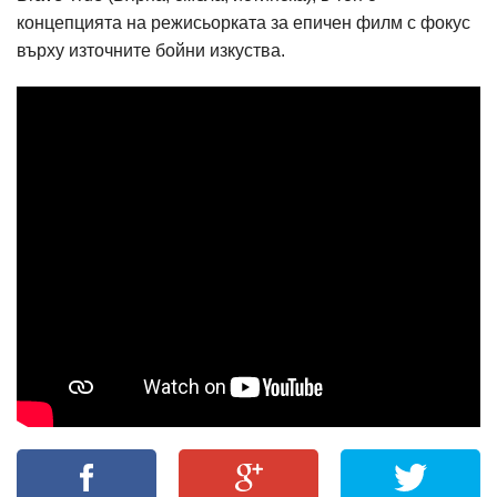
концепцията на режисьорката за епичен филм с фокус
върху източните бойни изкуства.