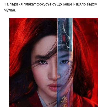
На първия плакат фокусът също беше изцяло върху
Мулан.