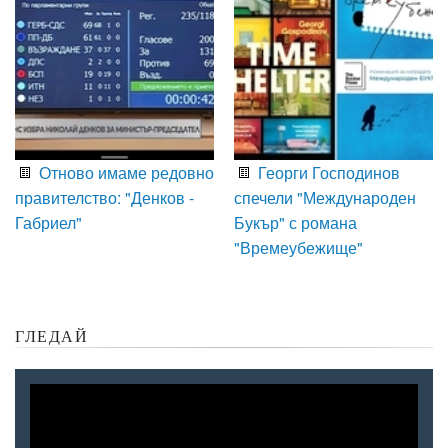
Отново имаме редовно
Георги Господинов
правителство: "Денков -
спечели "Международен
Габриел"
Букър" с романа
"Времеубежище"
ГЛЕДАЙ