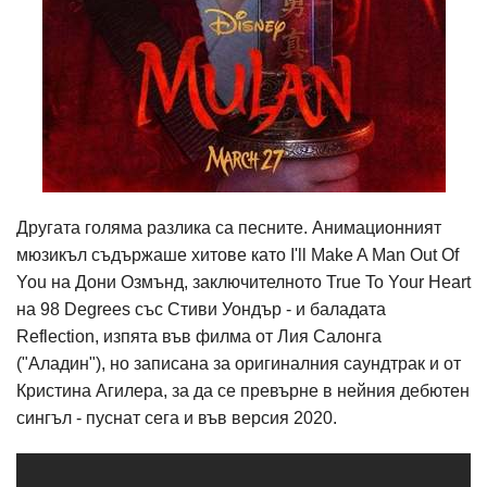
Другата голяма разлика са песните. Анимационният
мюзикъл съдържаше хитове като I'll Make A Man Out Of
You на Дони Озмънд, заключителното True To Your Heart
на 98 Degrees със Стиви Уондър - и баладата
Reflection, изпята във филма от Лия Салонга
("Аладин"), но записана за оригиналния саундтрак и от
Кристина Агилера, за да се превърне в нейния дебютен
сингъл - пуснат сега и във версия 2020.