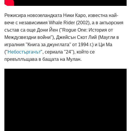
Режисира новозеландката Ники Каро, известна най-
вече с независимия Whale Rider (2002), а в актьорския
състав са още Дони Йен ("Rogue One: История от
Междузвездни войни"), Джейсън Скот Лий (Маугли в
игралния "Книга за джунглата" от 1994 г.) и Ци Ма
("
Небостъргачът
", сериала "24"), който се
превъплъщава в бащата на Мулан.