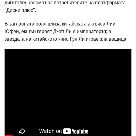
дигитален формат за потребителите на платформата
"Дисни плюс".
В заглавната роля влиза китайската актриса Лиу
Юфей, екшън героят Джет Ли е императорът, а
звездата на китайското кино Гун Ли играе зла вещица.