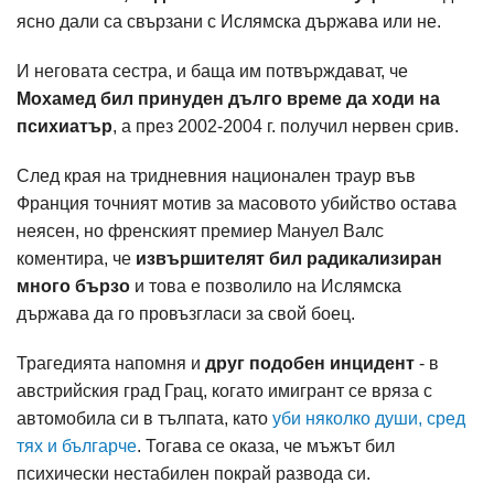
ясно дали са свързани с Ислямска държава или не.
И неговата сестра, и баща им потвърждават, че
Мохамед бил принуден дълго време да ходи на
психиатър
, а през 2002-2004 г. получил нервен срив.
След края на тридневния национален траур във
Франция точният мотив за масовото убийство остава
неясен, но френският премиер Мануел Валс
коментира, че
извършителят бил радикализиран
много бързо
и това е позволило на Ислямска
държава да го провъзгласи за свой боец.
Трагедията напомня и
друг подобен инцидент
- в
австрийския град Грац, когато имигрант се вряза с
автомобила си в тълпата, като
уби няколко души, сред
тях и българче
. Тогава се оказа, че мъжът бил
психически нестабилен покрай развода си.