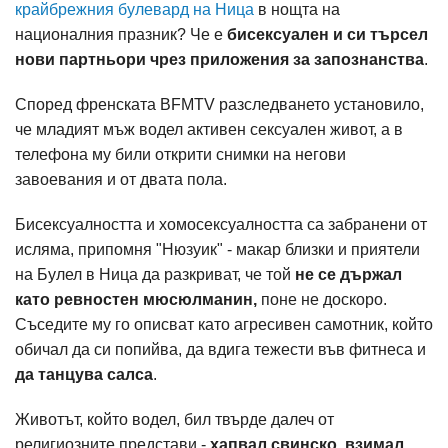
крайбрежния булевард на Ница
в нощта на
националния празник? Че е
бисексуален и си търсел
нови партньори чрез приложения за запознанства
.
Според френската BFMTV разследването установило,
че младият мъж водел активен сексуален живот, а в
телефона му били открити снимки на негови
завоевания и от двата пола.
Бисексуалността и хомосексуалността са забранени от
исляма, припомня "Нюзуик" - макар близки и приятели
на Булел в Ница да разкриват, че той
не се държал
като ревностен мюсюлманин,
поне не доскоро.
Съседите му го описват като агресивен самотник, който
обичал да си попийва, да вдига тежести във фитнеса и
да танцува салса
.
Животът, който водел, бил твърде далеч от
религиозните представи -
хапвал свинско, взимал