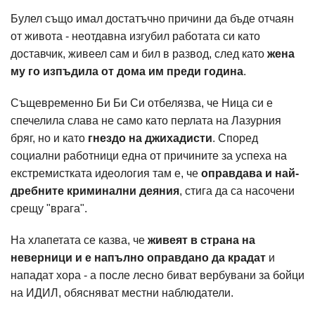
Булел също имал достатъчно причини да бъде отчаян
от живота - неотдавна изгубил работата си като
доставчик, живеел сам и бил в развод, след като
жена
му го изпъдила от дома им преди година
.
Същевременно Би Би Си отбелязва, че Ница си е
спечелила слава не само като перлата на Лазурния
бряг, но и като
гнездо на джихадисти
. Според
социални работници една от причините за успеха на
екстремистката идеология там е, че
оправдава и най-
дребните криминални деяния
, стига да са насочени
срещу "врага".
На хлапетата се казва, че
живеят в страна на
неверници и е напълно оправдано да крадат
и
нападат хора - а после лесно биват вербувани за бойци
на ИДИЛ, обясняват местни наблюдатели.