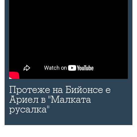
Протеже на Бийонсе е
Ариел в "Малката
русалка"