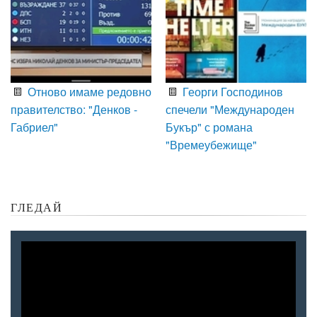
Отново имаме редовно
Георги Господинов
правителство: "Денков -
спечели "Международен
Габриел"
Букър" с романа
"Времеубежище"
ГЛЕДАЙ