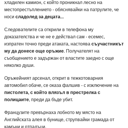
хладилен камион, с който проникнал лесно на
местопрестъплението - обяснявайки на патрулите, че
носи
сладолед за децата...
Следователите са открили в телефона му
доказателства и че не е действал сам - есемес,
изпратен точно преди атаката, настоява
съучастникът
му да донесе още оръжие
. Получателят на
съобщението е задържан от властите заедно с още
няколко души.
Оръжейният арсенал, открит в тежкотоварния
автомобил обаче, се оказа фалшив - с изключение на
пистолета, с който влязъл в престрелка с
полицаите
, преди да бъде убит.
Французите превърнаха лобното му място на
Английската алея в бунище, струпвайки грамада от
камъни и отпадъци.