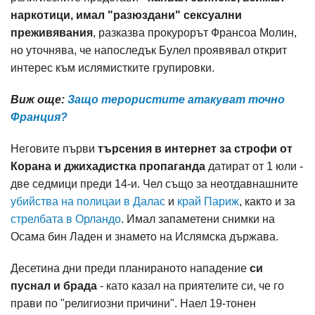
наркотици, имал "разюздани" сексуални
преживявания
, разказва прокурорът Франсоа Молин,
но уточнява, че напоследък Булел проявявал открит
интерес към ислямистките групировки.
Виж още:
Защо терористите атакуват точно
Франция?
Неговите първи
търсения в интернет за строфи от
Корана и джихадистка пропаганда
датират от 1 юли -
две седмици преди 14-и. Чел също за неотдавнашните
убийства на полицаи в Далас
и
край Париж
, както и за
стрелбата в Орландо
. Имал запаметени снимки на
Осама бин Ладен и знамето на Ислямска държава.
Десетина дни преди планираното нападение
си
пуснал и брада
- като казал на приятелите си, че го
прави по "религиозни причини". Наел 19-тонен