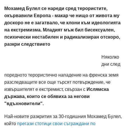
Мохамед Булел се нареди сред терористите,
окървавили Европа - макар че нищо от живота му
доскоро не е загатвало, че клони към идеологията
на екстремизма. Младият мъж бил бисексуален,
психически нестабилен и радикализиран отскоро,
разкри следствието
Няколко
дни след
поредното терористично нападение на френска земя
разследващите все още търсят потвърждение, че
извършителят е екстремист, свързан с
Ислямска
държава, които се обявиха за негови
"вдъхновители".
Най-новите разкрития за 30-годишния Мохамед Булел,
който
прегази стотици свои съграждани по