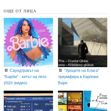
ОЩЕ ОТ ЛИЦА
Саундтракът на
"Уроците на Блага"
"Барби" - хитът на лято
триумфира в Карлови
2023 (видео)
Вари