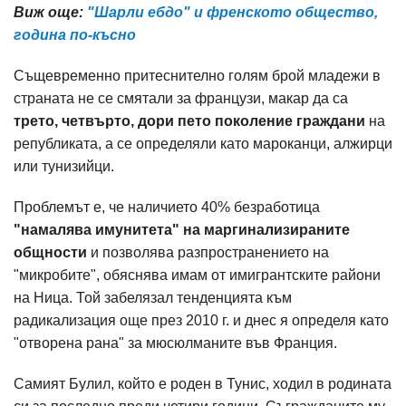
Виж още:
"Шарли ебдо" и френското общество,
година по-късно
Същевременно притеснително голям брой младежи в
страната не се смятали за французи, макар да са
трето, четвърто, дори пето поколение граждани
на
републиката, а се определяли като мароканци, алжирци
или тунизийци.
Проблемът е, че наличието 40% безработица
"намалява имунитета" на маргинализираните
общности
и позволява разпространението на
"микробите", обяснява имам от имигрантските райони
на Ница. Той забелязал тенденцията към
радикализация още през 2010 г. и днес я определя като
"отворена рана" за мюсюлманите във Франция.
Самият Булил, който е роден в Тунис, ходил в родината