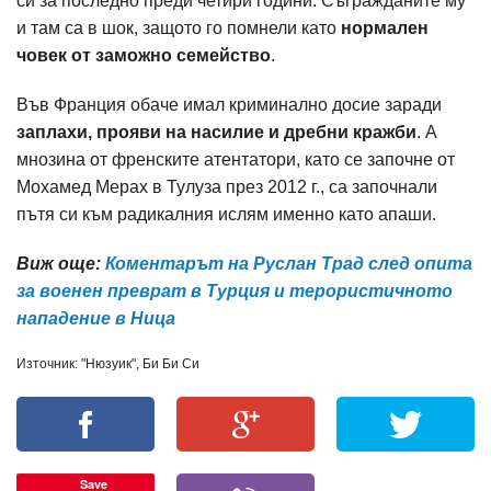
си за последно преди четири години. Съгражданите му
и там са в шок, защото го помнели като
нормален
човек от заможно семейство
.
Във Франция обаче имал криминално досие заради
заплахи, прояви на насилие и дребни кражби
. А
мнозина от френските атентатори, като се започне от
Мохамед Мерах в Тулуза през 2012 г., са започнали
пътя си към радикалния ислям именно като апаши.
Виж още:
Коментарът на Руслан Трад след опита
за военен преврат в Турция и терористичното
нападение в Ница
Източник: "Нюзуик", Би Би Си
Save