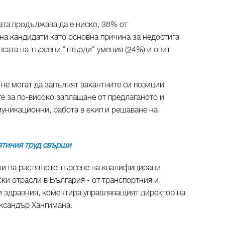
ата продължава да е ниско, 38% от
на кандидати като основна причина за недостига
псата на търсени "твърди" умения (24%) и опит
не могат да запълнят вакантните си позиции
е за по-високо заплащане от предлаганото и
муникационни, работа в екип и решаване на
втиния труд свърши
и на растящото търсене на квалифицирани
ки отрасли в България - от транспортния и
 здравния, коментира управляващият директор на
ксандър Хангимана.