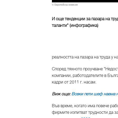
© Европейска комисия
И още тенденции за пазара на тру
таланти" (инфографика)
реалността на пазара на труда у 
Според тяхното проучване "Недост
компании, работодателите в Бълг
кадри от 2011 г. насам.
Виж още:
Всеки пети шеф наема 
Във време, когато има повече ра
фирмите изпитват трудности да за