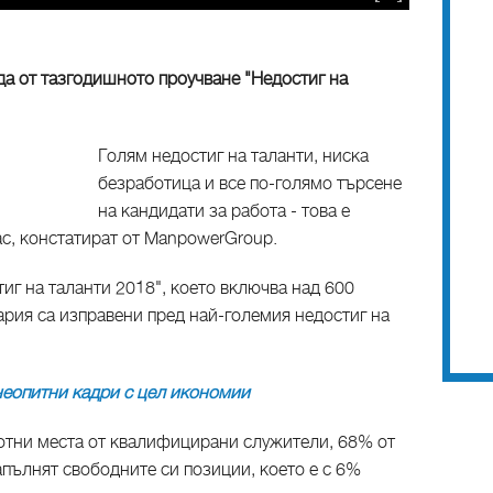
да от тазгодишното проучване "Недостиг на
Голям недостиг на таланти, ниска
безработица и все по-голямо търсене
на кандидати за работа - това е
нас, констатират от ManpowerGroup.
иг на таланти 2018", което включва над 600
ария са изправени пред най-големия недостиг на
неопитни кадри с цел икономии
ботни места от квалифицирани служители, 68% от
пълнят свободните си позиции, което е с 6%