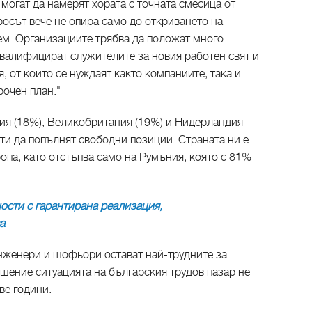
 могат да намерят хората с точната смесица от
росът вече не опира само до откриването на
дем. Организациите трябва да положат много
еквалифицират служителите за новия работен свят и
, от които се нуждаят както компаниите, така и
рочен план."
ия (18%), Великобритания (19%) и Нидерландия
ти да попълнят свободни позиции. Страната ни е
ропа, като отстъпва само на Румъния, която с 81%
.
сти с гарантирана реализация,
а
нженери и шофьори остават най-трудните за
ошение ситуацията на българския трудов пазар не
ве години.