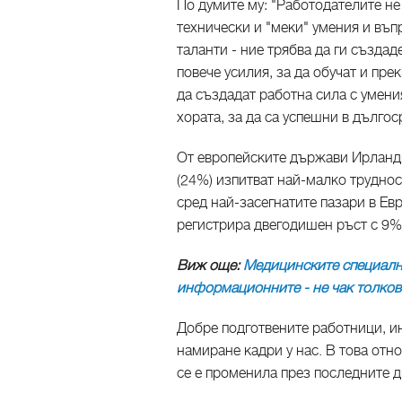
По думите му: "Работодателите не
технически и "меки" умения и въп
таланти - ние трябва да ги създа
повече усилия, за да обучат и пр
да създадат работна сила с умения
хората, за да са успешни в дългос
От европейските държави Ирланд
(24%) изпитват най-малко труднос
сред най-засегнатите пазари в Ев
регистрира двегодишен ръст с 9%
Виж още:
Медицинските специално
информационните - не чак толков
Добре подготвените работници, и
намиране кадри у нас. В това отн
се е променила през последните д