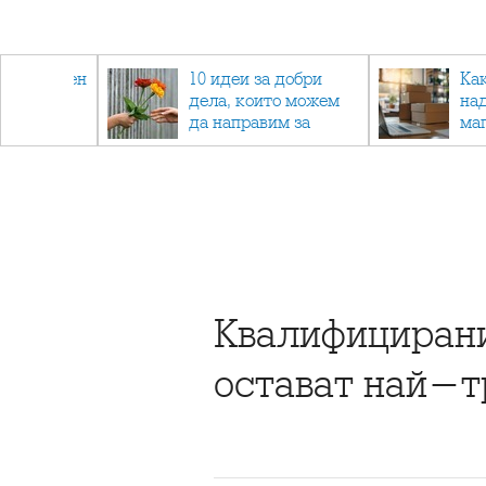
 - намален
10 идеи за добри
Ка
спортни
дела, които можем
на
ия
да направим за
ма
напълно непознат
Квалифицирани
остават най-т