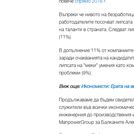
повече
спрямо 2016 г.
Въпреки че нивото на безработиц
работодателите посочват липсата 
на таланти в страната. Следват ли
(11%).
В допълнение 11% от компаниите 
заради очакванията на кандидатит
липсата на "меки" умения като ко
проблеми (9%).
Виж още:
Икономисти: Ерата на е
Продължаваме да бъдем свидетел
служители във всички икономичес
инженерния до производствения и
ManpowerGroup за Балканите Але