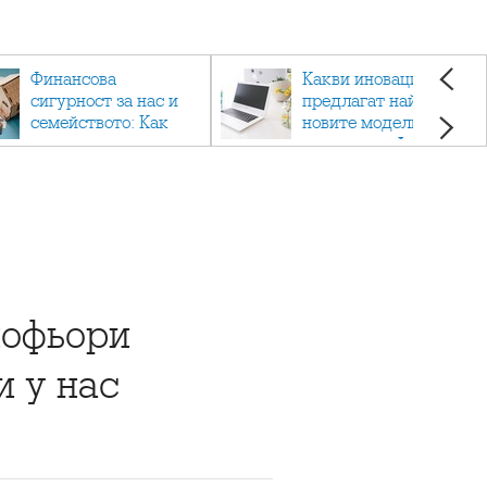
Финансова
Какви иновации
сигурност за нас и
предлагат най-
семейството: Как
новите модели
помагат
лаптопи на Acer?
застраховките?
шофьори
 у нас