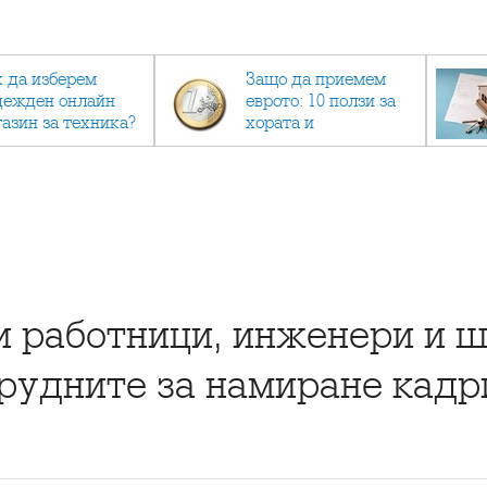
к да изберем
Защо да приемем
дежден онлайн
еврото: 10 ползи за
газин за техника?
хората и
икономиката
 работници, инженери и 
рудните за намиране кадри