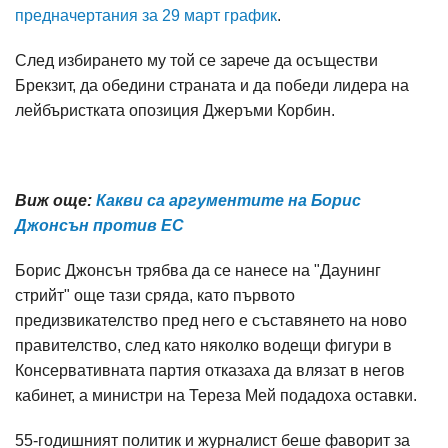
предначертания за 29 март график
.
След избирането му той се зарече да осъществи
Брекзит, да обедини страната и да победи лидера на
лейбъристката опозиция Джеръми Корбин.
Виж още:
Какви са аргументите на Борис
Джонсън против ЕС
Борис Джонсън трябва да се нанесе на "Даунинг
стрийт" още тази сряда, като първото
предизвикателство пред него е съставянето на ново
правителство, след като няколко водещи фигури в
Консервативната партия отказаха да влязат в негов
кабинет, а министри на Тереза Мей подадоха оставки.
55-годишният политик и журналист беше фаворит за