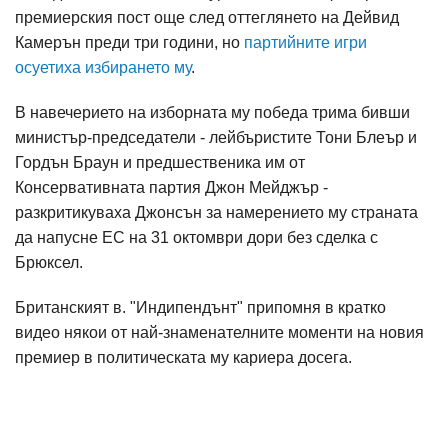
премиерския пост още след оттеглянето на Дейвид
Камерън преди три години, но
партийните игри
осуетиха избирането му
.
В навечерието на изборната му победа трима бивши
министър-председатели - лейбъристите Тони Блеър и
Гордън Браун и предшественика им от
Консервативната партия Джон Мейджър -
разкритикуваха Джонсън за намерението му страната
да напусне ЕС на 31 октомври дори без сделка с
Брюксел.
Британският в. "Индипендънт" припомня в кратко
видео някои от най-знаменателните моменти на новия
премиер в политическата му кариера досега.