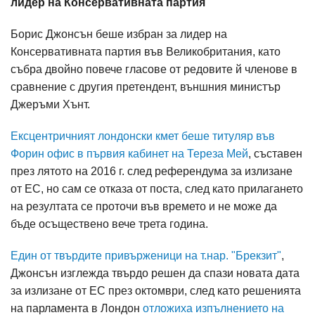
лидер на Консервативната партия
Борис Джонсън беше избран за лидер на
Консервативната партия във Великобритания, като
събра двойно повече гласове от редовите й членове в
сравнение с другия претендент, външния министър
Джеръми Хънт.
Ексцентричният лондонски кмет беше титуляр във
Форин офис в първия кабинет на Тереза Мей
, съставен
през лятото на 2016 г. след референдума за излизане
от ЕС, но сам се отказа от поста, след като прилагането
на резултата се проточи във времето и не може да
бъде осъществено вече трета година.
Един от твърдите привърженици на т.нар. "Брекзит"
,
Джонсън изглежда твърдо решен да спази новата дата
за излизане от ЕС през октомври, след като решенията
на парламента в Лондон
отложиха изпълнението на