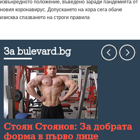
извънредното положение, въведено заради пандемията от
новия коронавирус. Допускането на хора сега обаче
изисква спазването на строги правила
За bulevard.bg
Стоян Стоянов: За добрата
форма в първо лице