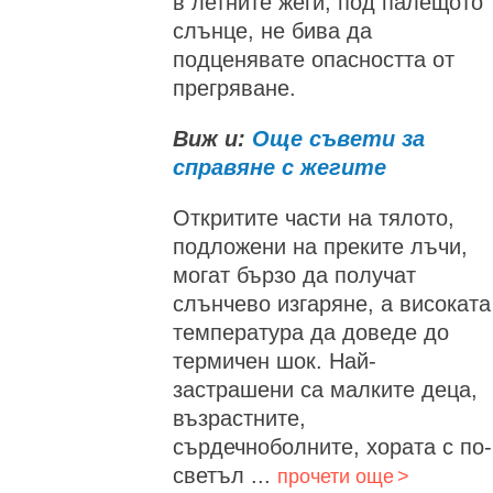
в летните жеги, под палещото
слънце, не бива да
подценявате опасността от
прегряване.
Виж и:
Още съвети за
справяне с жегите
Откритите части на тялото,
подложени на преките лъчи,
могат бързо да получат
слънчево изгаряне, а високата
температура да доведе до
термичен шок. Най-
застрашени са малките деца,
възрастните,
сърдечноболните, хората с по-
светъл ...
прочети още