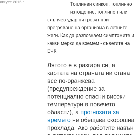
август 2015 г.
Топлинен синкоп, топлинно
изтощение, топлинен или
слънчев удар ни грозят при
прегряване на организма в летните
жеги. Как да разпознаем симптомите и
какви мерки да вземем - съветите на
БЧК
Лятото е в разгара си, а
картата на страната ни става
все по-оранжева
(предупреждение за
потенциално опасни високи
температури в повечето
области), а
прогнозата за
времето
не обещава скорошна
прохлада. Ако работите навън