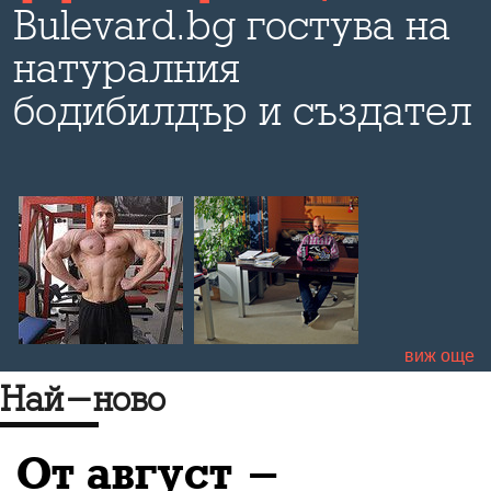
Bulevard.bg гостува на
натуралния
т
бодибилдър и създател
на Shake.bg, с когото
си поговорихме за
здравето и диетите,
тренировките и
добрата кондиция,
виж още
успеха и мечтите.
Най-ново
От август -