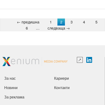
← предишна
1
2
3
4
5
6
…
следваща →
За нас
Кариери
Новини
Контакти
За реклама