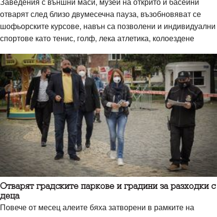
Заведения с външни маси, музеи на открито и басейни
отварят след близо двумесечна пауза, възобновяват се
шофьорските курсове, навън са позволени и индивидуални
спортове като тенис, голф, лека атлетика, колоездене
Отварят градските паркове и градини за разходки с
деца
Повече от месец алеите бяха затворени в рамките на