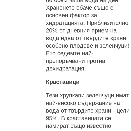
Храненето обаче също е
основен фактор за
хидратацията. Приблизително
20% от дневния прием на
вода идва от твърдите храни,
особено плодове и зеленчуци!
Ето седемте най-
препоръчвани против
дехидратация:
Краставици
Тези хрупкави зеленчуци имат
най-високо съдържание на
вода от твърдите храни - цели
95%. В краставицата се
намират също известно