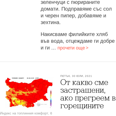
зеленчуци с пюрираните
домати. Подправяме със сол
и черен пипер, добавяме и
зехтина.
Накисваме филийките хляб
във вода, отцеждаме ги добре
и ги ...
прочети още
ПЕТЪК, 30 ЮЛИ, 2021
От какво сме
застрашени,
ако прегреем в
горещините
Индекс на топлинния комфорт, 6