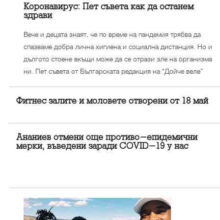
Коронавирус: Пет съвета как да останем
здрави
Вече и децата знаят, че по време на пандемия трябва да
спазваме добра лична хигиена и социална дистанция. Но и
дългото стоене вкъщи може да се отрази зле на организма
ни. Пет съвета от Българската редакция на "Дойче веле"
Фитнес залите и моловете отворени от 18 май
Ананиев отмени още противо-епидемични
мерки, въведени заради COVID-19 у нас