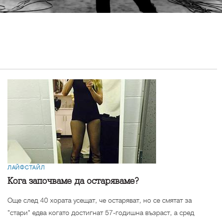
ЛАЙФСТАЙЛ
Кога започваме да остаряваме?
Още след 40 хората усещат, че остаряват, но се смятат за
"стари" едва когато достигнат 57-годишна възраст, а сред