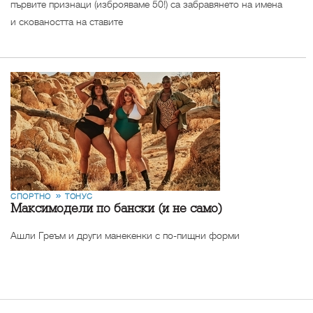
първите признаци (изброяваме 50!) са забравянето на имена
и сковаността на ставите
СПОРТНО
ТОНУС
Максимодели по бански (и не само)
Ашли Греъм и други манекенки с по-пищни форми