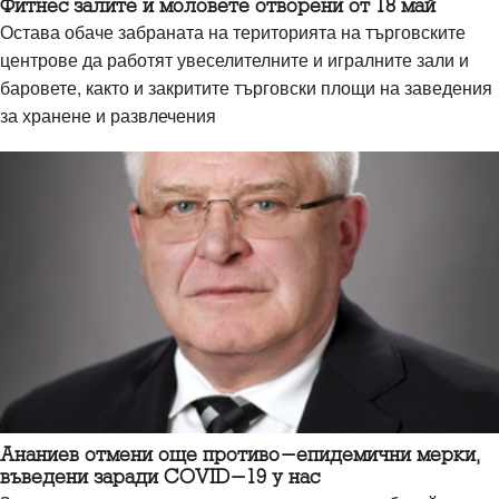
Фитнес залите и моловете отворени от 18 май
Остава обаче забраната на територията на търговските
центрове да работят увеселителните и игралните зали и
баровете, както и закритите търговски площи на заведения
за хранене и развлечения
Ананиев отмени още противо-епидемични мерки,
въведени заради COVID-19 у нас