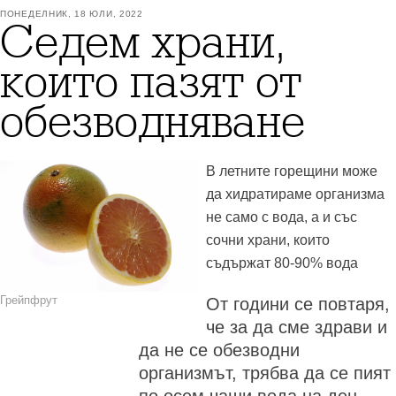
ПОНЕДЕЛНИК, 18 ЮЛИ, 2022
Седем храни,
които пазят от
обезводняване
В летните горещини може
да хидратираме организма
не само с вода, а и със
сочни храни, които
съдържат 80-90% вода
Грейпфрут
От години се повтаря,
че за да сме здрави и
да не се обезводни
организмът, трябва да се пият
по осем чаши вода на ден.