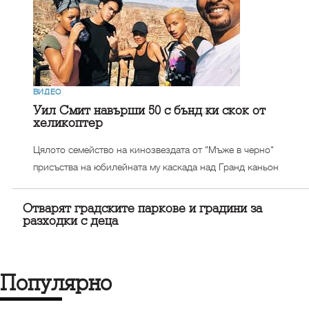
ВИДЕО
Уил Смит навърши 50 с бънджи скок от
хеликоптер
Цялото семейство на кинозвездата от "Мъже в черно"
присъства на юбилейната му каскада над Гранд каньон
Отварят градските паркове и градини за
разходки с деца
Популярно