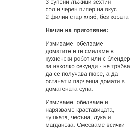
3 супени лъжици зехтин
сол и черен пипер на вкус
2 филии стар хляб, без кората
Начин на приготвяне:
Измиваме, обелваме
доматите и ги смиламе в
кухненски робот или с блендер
за няколко секунди - не трябва
да се получава пюре, а да
останат и парченца домати в
доматената супа.
Измиваме, обелваме и
нарязваме краставицата,
чушката, чесъна, лука и
магданоза. Смесваме всички