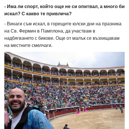
- Има ли спорт, който още не си опитвал, а много би
искал? С какво те привлича?
- Винаги съм искал, в горещите юлски дни на празника
на Св. Фермин в Памплона, да участвам в
надбягването с бикове. Още от малък се възхищавам
на местните смелчаги.