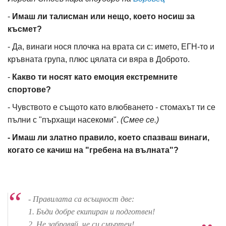
-
Имаш ли талисман или нещо, което носиш за
късмет?
- Да, винаги нося плочка на врата си с: името, ЕГН-то и
кръвната група, плюс цялата си вяра в Доброто.
-
Какво ти носят като емоция екстремните
спортове?
- Чувството е същото като влюбването - стомахът ти се
пълни с "пърхащи насекоми".
(Смее се.)
- Имаш ли златно правило, което спазваш винаги,
когато се качиш на "гребена на вълната"?
- Правилата са всъщност две:
1. Бъди добре екипиран и подготвен!
2. Не забравяй, че си смъртен!