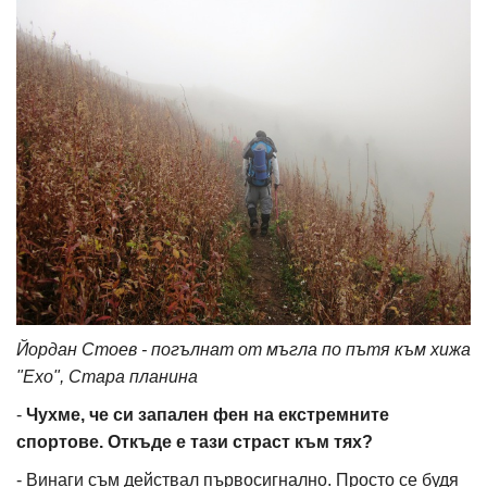
Йордан Стоев - погълнат от мъгла по пътя към хижа
"Ехо", Стара планина
-
Чухме, че си запален фен на екстремните
спортове. Откъде е тази страст към тях?
- Винаги съм действал първосигнално. Просто се будя