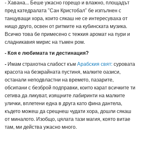
- Хавана... Беше ужасно горещо и влажно, площадът
пред катедралата "Сан Кристобал" бе изпълнен с
танцуващи хора, които сякаш не се интересуваха от
нищо друго, освен от ритмите на кубинската музика.
Всичко това бе примесено с тежкия аромат на пури и
сладникавия мирис на тъмен ром.
- Коя е любимата ти дестинация?
-
Имам страхотна слабост към
Арабския свят:
суровата
красота на безкрайната пустиня, малките оазиси,
останали неподвластни на времето, пазарите,
обсипани с безброй подправки, които карат всичките ти
сетива да ликуват, изящните лабиринти на малките
улички, вплетени една в друга като фина дантела,
където можеш да срещнеш чудати хора, дошли сякаш
от миналото. Изобщо, цялата тази магия, която витае
там, ми действа ужасно много.