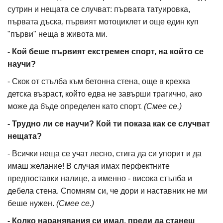
сутрин и нещата се случват: първата татуировка,
първата дъска, първият мотоциклет и още един куп
"първи" неща в живота ми.
- Кой беше първият екстремен спорт, на който се
научи?
- Скок от стълба към бетонна стена, още в крехка
детска възраст, който едва не завърши трагично, ако
може да бъде определен като спорт.
(Смее се.)
- Трудно ли се научи? Кой ти показа как се случват
нещата?
- Всички неща се учат лесно, стига да си упорит и да
имаш желание! В случая имах перфектните
предпоставки налице, а именно - висока стълба и
дебела стена. Спомням си, че дори и наставник не ми
беше нужен.
(Смее се.)
- Колко наранявания си имал, преди да станеш