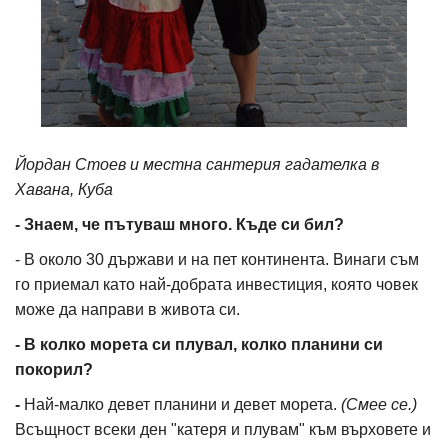
Йордан Стоев и местна сантерия гадателка в
Хавана, Куба
- Знаем, че пътуваш много. Къде си бил?
- В около 30 държави и на пет континента. Винаги съм
го приемал като най-добрата инвестиция, която човек
може да направи в живота си.
- В колко морета си плувал, колко планини си
покорил?
-
Най-малко девет планини и девет морета.
(Смее се.)
Всъщност всеки ден "катеря и плувам" към върховете и