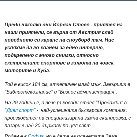
Преди няколко дни Йордан Стоев - приятел на
наши приятели, се върна от Австрия след
поредното си каране на сноуборд там. Ние
успяхме да го хванем за едно интервю,
подкрепено с много снимки, относно
екстремните спортове в живота на човек,
моторите и Куба.
Той е висок 184 см, атлетичен млад мъж. Завършил е
"Библиотекознание" и "Бизнес администрация".
На 29 години е, а вече ръководи отдел "Продажби" в
"Диел спорт"
- най-успешната българска компания,
производител на специализирана зимна екипировка, с
пазари в над 20 държави по цял свят.
Роден е в
София
, но е дете на планетата Земя.