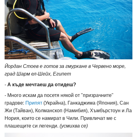
Йордан Стоев е готов за гмуркане в Червено море,
град Шарм ел-Шейх, Египет
-
А къде мечтаеш да отидеш?
- Много искам да посетя някой от "призрачните"
градове:
Припят
(Украйна), Ганкаджима (Япония), Сан
Жи (Тайван), Колманскоп (Намибия), Хъмбърстоун и Ла
Нория, които се намират в Чили. Привличат ме с
плашещите си легенди.
(усмихва се)