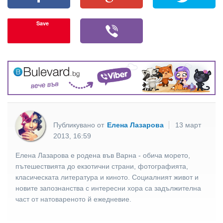
Save
Публикувано от
Елена Лазарова
13 март
2013, 16:59
Елена Лазарова е родена във Варна - обича морето,
пътешествията до екзотични страни, фотографията,
класическата литература и киното. Социалният живот и
новите запознанства с интересни хора са задължителна
част от натовареното й ежедневие.