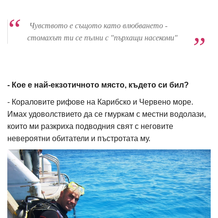
Чувството е същото като влюбването -
стомахът ти се пълни с "пърхащи насекоми"
- Кое е най-екзотичното място, където си бил?
- Кораловите рифове на Карибско и Червено море.
Имах удоволствието да се гмуркам с местни водолази,
които ми разкриха подводния свят с неговите
невероятни обитатели и пъстротата му.