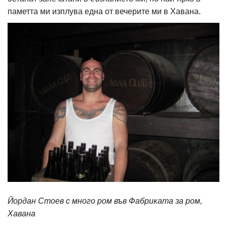
паметта ми изплува една от вечерите ми в Хавана.
Йордан Стоев с много ром във Фабриката за ром,
Хавана