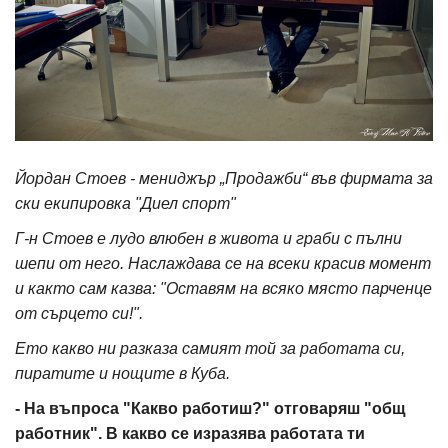
Йордан Стоев - мениджър „Продажби“ във фирмата за
ски екипировка "Диел спорт"
Г-н Стоев е лудо влюбен в живота и граби с пълни
шепи от него. Наслаждава се на всеки красив момент
и както сам казва: "Оставям на всяко място парченце
от сърцето си!".
Ето какво ни разказа самият той за работата си,
пиратите и нощите в Куба.
- На въпроса "Какво работиш?" отговаряш "общ
работник". В какво се изразява работата ти