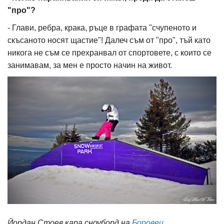
"про"?
- Глави, ребра, крака, ръце в графата "счупеното и
скъсаното носят щастие"! Далеч съм от "про", тъй като
никога не съм се прехранвал от спортовете, с които се
занимавам, за мен е просто начин на живот.
Йордан Стоев кара сноуборд на
Боровец