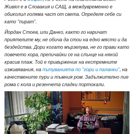
Живял е в Словакия и САЩ, а междувременно е
обиколил голяма част от света. Определя себе си
като "пират".
Йордан Стоев, или Данко, както го наричат
приятелите му, не обича да стои на едно място и да
бездейства. Дори когато мързелува, не го прави като
повечето хора, препичайки се на слънце на някой
красив плаж. Той е привърженик на екстремните
изживявания, на
пътуванията по "гори и паланки"
, на
качествените пури и тъмния ром. Задължително пие
рома с кола и резенчета сладки портокали.