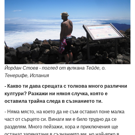
Йордан Стоев - поглед от вулкана Тейде, о.
Тенерифе, Испания
- Какво ти дава срещата с толкова много различни
култури? Разкажи ни някоя случка, която е
оставила трайна следа в съзнанието ти.
- Няма място, на което да не съм оставил поне малка
част от сърцето си. Винаги ми е било трудно да се
разделям. Много пейзажи, хора и приключения ще
останат запечатани в съзнанието ми, но най-ярко в