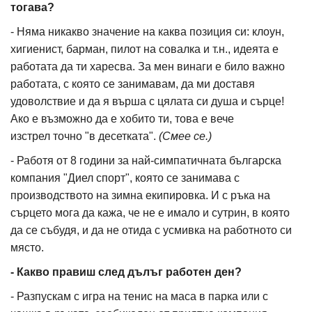
тогава?
- Няма никакво значение на каква позиция си: клоун,
хигиенист, барман, пилот на совалка и т.н., идеята е
работата да ти харесва. За мен винаги е било важно
работата, с която се занимавам, да ми доставя
удоволствие и да я върша с цялата си душа и сърце!
Ако е възможно да е хобито ти, това е вече
изстрел точно "в десетката".
(Смее се.)
- Работя от 8 години за най-симпатичната българска
компания "Диел спорт", която се занимава с
производството на зимна екипировка. И с ръка на
сърцето мога да кажа, че не е имало и сутрин, в която
да се събудя, и да не отида с усмивка на работното си
място.
- Какво правиш след дълъг работен ден?
- Разпускам с игра на тенис на маса в парка или с