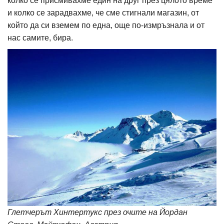
колко се присмивахме един на друг през цялото време
и колко се зарадвахме, че сме стигнали магазин, от
който да си вземем по една, още по-измръзнала и от
нас самите, бира.
Глетчерът Хинтертукс през очите на Йордан