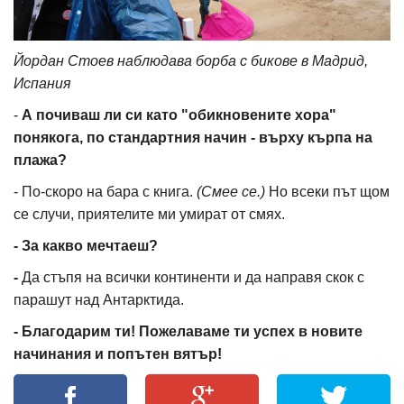
Йордан Стоев наблюдава борба с бикове в Мадрид,
Испания
-
А почиваш ли си като "обикновените хора"
понякога, по стандартния начин - върху кърпа на
плажа?
- По-скоро на бара с книга.
(Смее се.)
Но всеки път щом
се случи, приятелите ми умират от смях.
- За какво мечтаеш?
-
Да стъпя на всички континенти и да направя скок с
парашут над Антарктида.
- Благодарим ти! Пожелаваме ти успех в новите
начинания и попътен вятър!