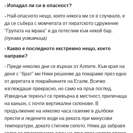
- Изпадал ли си в опасност?
-
Най-опасното нещо, което някога ми се е случвало, е
да се събера с момчетата от пиратското сдружение
"Групата на мрака" и да потеглим към някой бар.
(лукава усмивчица)
- Какво е последното екстремно нещо, което
направи?
- Преди няколко дни се върнах от Алпите. Към края на
деня с "брат" ми Ники решихме да покараме през едно
от деретата в покрайнините на Егалм. Всичко
изглеждаше прекрасно, но само на пръв поглед.
Изведнъж теренът се превърна в местност, приличаща
на каньон, с почти вертикални склонове. В
продължение на няколко часа газихме в дълбоки
преспи и ледените води на реката при минусови
температури, докато стигнем селото. Няма да забравя