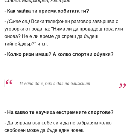
Стоев, Майрхофен, Австрия
-
Как майка ти приема хобитата ти?
-
(Смее се.)
Всеки телефонен разговор завършва с
уговорки от рода на: "Няма ли да продадеш това или
онова? Не е ли време да спреш да бъдеш
тийнейджър?" и т.н.
- Колко ризи имаш? А колко спортни обувки?
- И една да е, бих я дал на ближния!
- На какво те научиха екстремните спортове?
- Да вярвам във себе си и да не забравям колко
свободен може да бъде един човек.