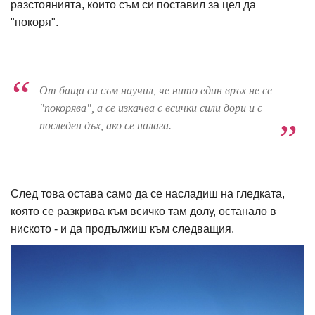
разстоянията, които съм си поставил за цел да
"покоря".
От баща си съм научил, че нито един връх не се
"покорява", а се изкачва с всички сили дори и с
последен дъх, ако се налага.
След това остава само да се насладиш на гледката,
която се разкрива към всичко там долу, останало в
ниското - и да продължиш към следващия.