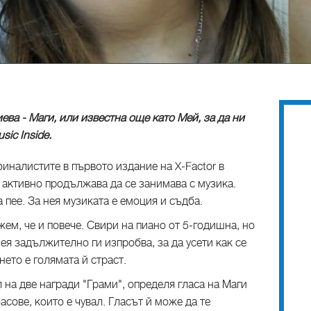
ва - Маги, или известна още като Мей, за да ни
sic Inside.
финалистите в първото издание на X-Factor в
 активно продължава да се занимава с музика.
 пее. За нея музиката е емоция и съдба.
жем, че и повече. Свири на пиано от 5-годишна, но
ея задължително ги изпробва, за да усети как се
нето е голямата й страст.
на две награди "Грами", определя гласа на Маги
асове, които е чувал. Гласът й може да те