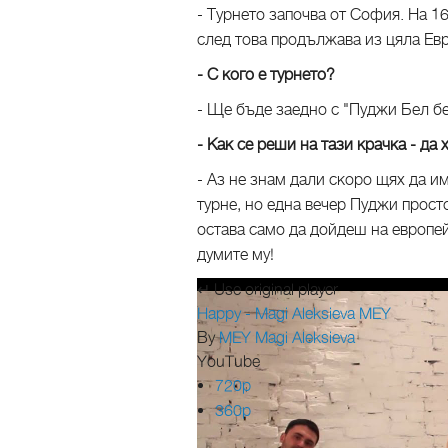
- Турнето започва от София. На 1
след това продължава из цяла Евр
- С кого е турнето?
- Ще бъде заедно с "Пуджи Бел бе
- Как се реши на тази крачка - да
- Аз не знам дали скоро щях да и
турне, но една вечер Пуджи просто
остава само да дойдеш на европейс
думите му!
↵ Use original player
Happy - Magi Aleksieva MEY
By
MEY Magi Aleksieva
YouTube
720p
360p