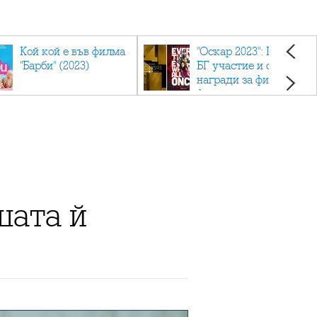
Кой кой е във филма
"Оскар 2023": Приз с
"Барби" (2023)
БГ участие и седем
награди за филма
фаворит
шата й