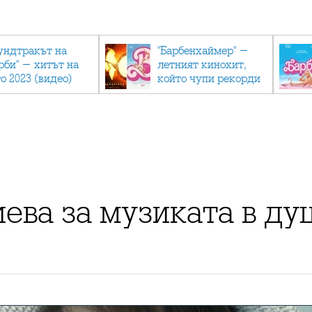
ундтракът на
"Барбенхаймер" -
рби" - хитът на
летният кинохит,
о 2023 (видео)
който чупи рекорди
ева за музиката в ду