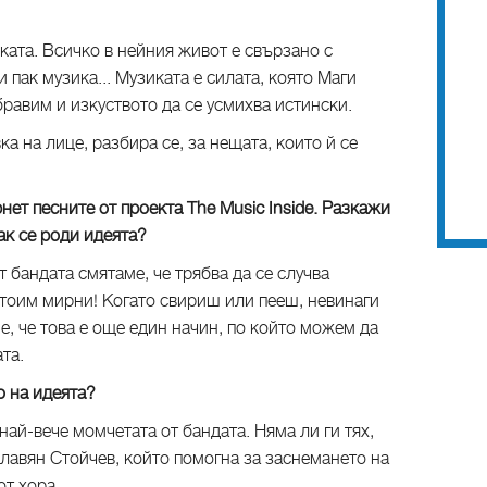
ката. Всичко в нейния живот е свързано с
и пак музика... Музиката е силата, която Маги
бравим и изкуството да се усмихва истински.
ка на лице, разбира се, за нещата, които й се
нет песните от проекта The Music Inside. Разкажи
ак се роди идеята?
т бандата смятаме, че трябва да се случва
тоим мирни! Когато свириш или пееш, невинаги
, че това е още един начин, по който можем да
та.
о на идеята?
най-вече момчетата от бандата. Няма ли ги тях,
Славян Стойчев, който помогна за заснемането на
от хора.