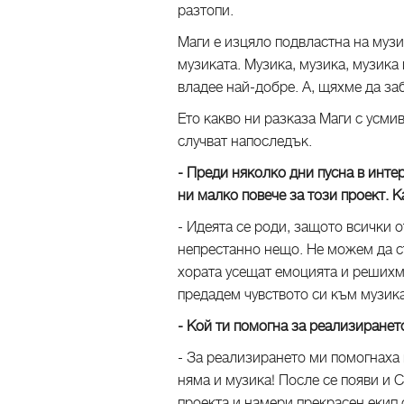
разтопи.
Маги е изцяло подвластна на музи
музиката. Музика, музика, музика 
владее най-добре. А, щяхме да за
Ето какво ни разказа Маги с усмив
случват напоследък.
- Преди няколко дни пусна в интер
ни малко повече за този проект. К
- Идеята се роди, защото всички о
непрестанно нещо. Не можем да с
хората усещат емоцията и решихме
предадем чувството си към музика
- Кой ти помогна за реализиранет
- За реализирането ми помогнаха 
няма и музика! После се появи и 
проекта и намери прекрасен екип 