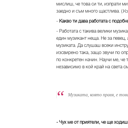
мислиш, че това си ти, изпрати ми
заедно и съм много щастлива. (
Ус
-
Какво ти дава работата с подоб
- Работата с такива велики музик
един музикант неща. Не за певец,
музиката. Да слушаш всеки инстру
изсвирено така, защо звучи по оп
по конкретен начин. Научи ме, че
независимо в кой край на света с
Музиката, която правя, е тов
- Чух ме от приятели, че ще ходи