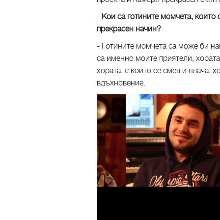
-
Кои са готините момчета, които с
прекрасен начин?
-
Готините момчета са може би на
са именно моите приятели, хората,
хората, с които се смея и плача, х
вдъхновение.