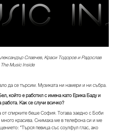
Александър Славчев, Краси Тодоров и Радослав
The Music Inside
гало да се търсим. Музиката ни намери и ни събра.
ел, който е работил с имена като Ерика Баду и
а работа. Как се случи всичко?
а от спирките беше София. Тогава заедно с Боби
м много красива. Снимаха ме в телефона си и ме
ението: "Търся певица със соулфул глас, ако