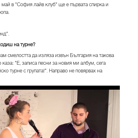
6 май в "София лайв клуб" ще е първата спирка и
опа.
нд".
 ходиш на турне?
мам смелостта да изляза извън България на такова
 каза: "Е, записа песни за новия ми албум, сега
ко турне с групата!". Направо не повярвах на