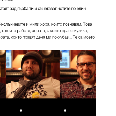
тоят зад гърба ти и съчетават нотите по един
й-слънчевите и мили хора, които познавам. Това
 с които работя, хората, с които правя музика,
ората, които правят деня ми по-хубав... Те са моето