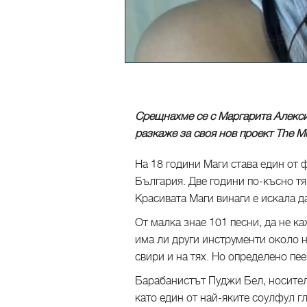
Срещнахме се с Маргарита Алексие
разкаже за своя нов проект The Mu
На 18 години Маги става един от 
България. Две години по-късно тя
Красивата Маги винаги е искала да
От малка знае 101 песни, да не ка
има ли други инструменти около н
свири и на тях. Но определено пее
Барабанистът Пуджи Бел, носител 
като един от най-яките соулфул гл