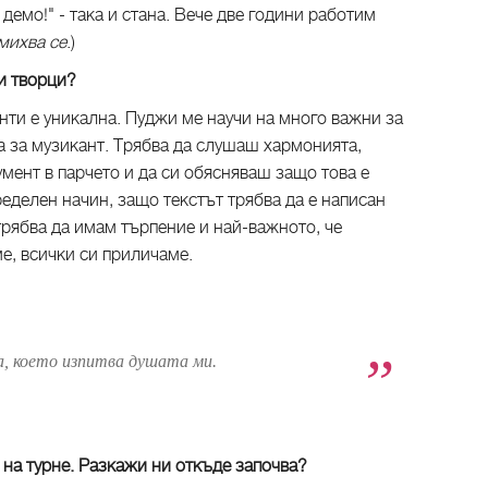
 демо!" - така и стана. Вече две години работим
михва се
.)
ни творци?
анти е уникална. Пуджи ме научи на много важни за
 а за музикант. Трябва да слушаш хармонията,
мент в парчето и да си обясняваш защо това е
ределен начин, защо текстът трябва да е написан
 трябва да имам търпение и най-важното, че
ме, всички си приличаме.
а, което изпитва душата ми.
ш на турне. Разкажи ни откъде започва?