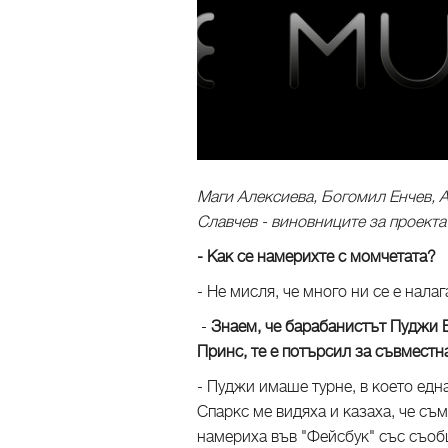
Маги Алексиева, Богомил Енчев, 
Славчев - виновниците за проекта 
- Как се намерихте с момчетата?
- Не мисля, че много ни се е нала
-
Знаем, че барабанистът Пуджи Б
Принс, те е потърсил за съвместн
- Пуджи имаше турне, в което едн
Спаркс ме видяха и казаха, че съ
намериха във "Фейсбук" със съобщ