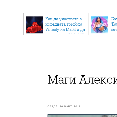
ични
Как да участвате в
Са
: Тайните
коледната томбола
"Ба
дор"
Wheely на MrBit и да
лят
спечелите BMW 120
Маги Алекси
СРЯДА, 20 МАРТ, 2013