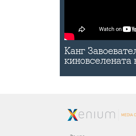
Канг Завоевател
киновселената 