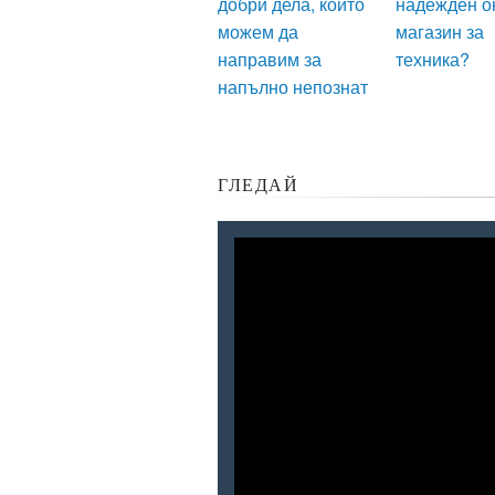
добри дела, които
надежден о
можем да
магазин за
направим за
техника?
напълно непознат
ГЛЕДАЙ