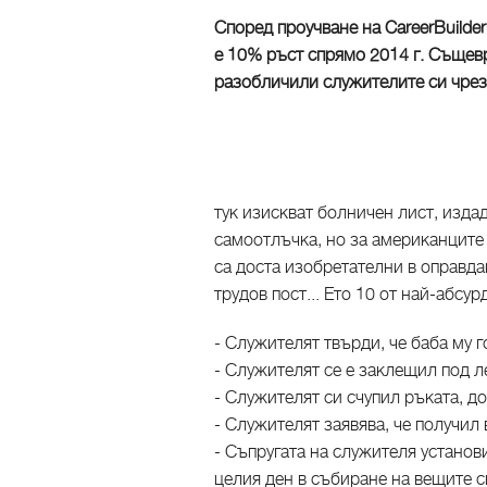
Според проучване на CareerBuilder
е 10% ръст спрямо 2014 г. Същев
разобличили служителите си чрез
тук изискват болничен лист, издад
самоотлъчка, но за американците 
са доста изобретателни в оправда
трудов пост... Ето 10 от най-абсу
- Служителят твърди, че баба му г
- Служителят се е заклещил под л
- Служителят си счупил ръката, до
- Служителят заявява, че получил 
- Съпругата на служителя установи
целия ден в събиране на вещите с