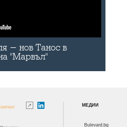
я - нов Танос в
на "Марвъл"
МЕДИИ
Bulevard.bg