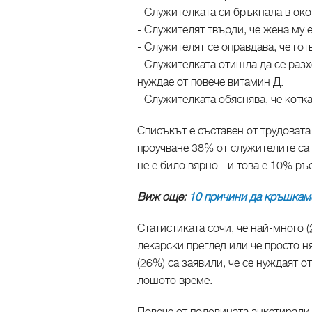
- Служителката си бръкнала в окот
- Служителят твърди, че жена му 
- Служителят се оправдава, че гот
- Служителката отишла да се разх
нуждае от повече витамин Д.
- Служителката обяснява, че котк
Списъкът е съставен от трудоват
проучване 38% от служителите са 
не е било вярно - и това е 10% ръ
Виж още:
10 причини да кръшкаме
Статистиката сочи, че най-много (
лекарски преглед или че просто н
(26%) са заявили, че се нуждаят о
лошото време.