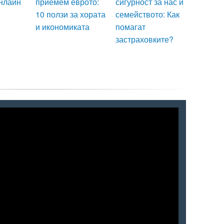
нлайн
приемем еврото:
сигурност за нас и
10 ползи за хората
семейството: Как
и икономиката
помагат
застраховките?