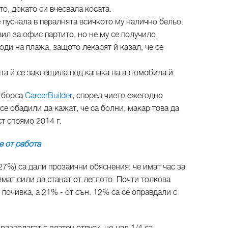
о, докато си вчесвала косата.
е пуснала в пералнята всичкото му налично бельо.
вил за офис партито, но не му се получило.
оди на плажа, защото лекарят й казал, че се
ата й се заклещила под капака на автомобила й.
а борса
CareerBuilder
, според чието ежегодно
се обадили да кажат, че са болни, макар това да
ст спрямо 2014 г.
 от работа
27%) са дали прозаични обяснения: че имат час за
ямат сили да станат от леглото. Почти толкова
т почивка, а 21% - от сън. 12% са се оправдали с