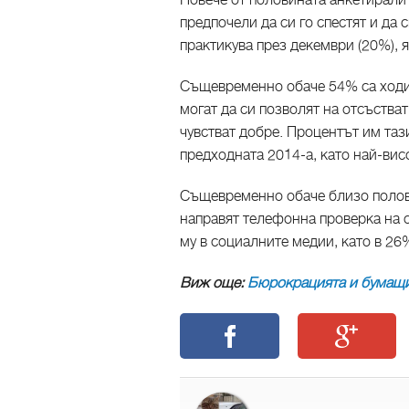
Повече от половината анкетирали р
предпочели да си го спестят и да
практикува през декември (20%), 
Същевременно обаче 54% са ходил
могат да си позволят на отсъстват
чувстват добре. Процентът им таз
предходната 2014-а, като най-висо
Същевременно обаче близо полови
направят телефонна проверка на с
му в социалните медии, като в 26
Виж още:
Бюрокрацията и бумащи