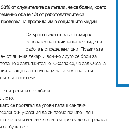
 38% от служителите са лъгали, че са болни, което
ременно обаче 1/3 от работодателите са
 проверка на профила им в социалните медии
Сигурно всеки от вас е намирал
основателна причина да не отиде на
работа в определени дни. Правилата
ен от личния лекар, и всичко друго се брои за
това не е задължително. Оказва се, че зад Океана
нията защо са пропуснали да се явят на своя
рдните извинения:
о е натровила с колбаси.
еглото.
като се протягал да улови падащ сандвич.
вселенски указания да си вземе почивен ден.
ла, че той й изневерява и той трябвало да прекара
и от бунището.