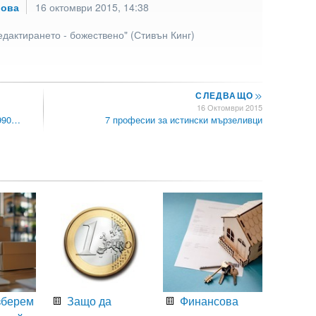
рова
16 октомври 2015, 14:38
едактирането - божествено" (Стивън Кинг)
СЛЕДВАЩО
>>
16 Октомври 2015
1990…
7 професии за истински мързеливци
зберем
Защо да
Финансова