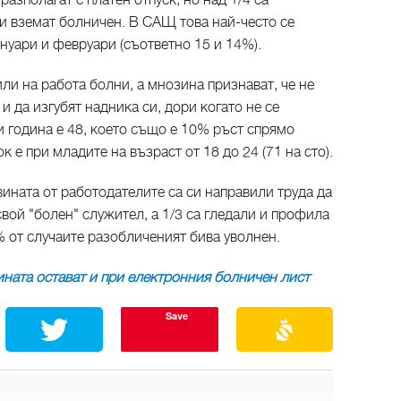
азполагат с платен отпуск, но над 1/4 са
 си вземат болничен. В САЩ това най-често се
януари и февруари (съответно 15 и 14%).
и на работа болни, а мнозина признават, че не
 и да изгубят надника си, дори когато не се
и година е 48, което също е 10% ръст спрямо
к е при младите на възраст от 18 до 24 (71 на сто).
ната от работодателите са си направили труда да
вой "болен" служител, а 1/3 са гледали и профила
% от случаите разобличеният бива уволнен.
ната остават и при електронния болничен лист
Save