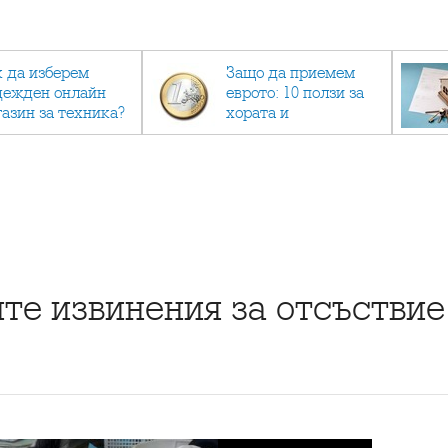
к да изберем
Защо да приемем
дежден онлайн
еврото: 10 ползи за
газин за техника?
хората и
икономиката
е извинения за отсъствие