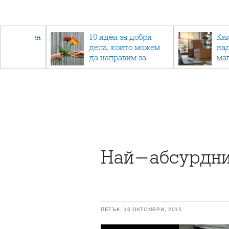
 - намален
10 идеи за добри
Ка
спортни
дела, които можем
на
ия
да направим за
ма
напълно непознат
Най-абсурднит
ПЕТЪК, 16 ОКТОМВРИ, 2015