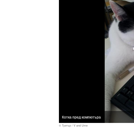
Котка пред компютъра
© Туитър / V and Ume