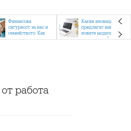
Финансова
Какви иновации
сигурност за нас и
предлагат най-
семейството: Как
новите модели
помагат
лаптопи на Acer?
застраховките?
 от работа