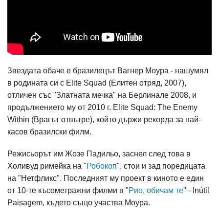
Звездата обаче е бразилецът Вагнер Моура - нашумял
в родината си с Elite Squad (Елитен отряд, 2007),
отличен със "Златната мечка" на Берлинале 2008, и
продължението му от 2010 г. Elite Squad: The Enemy
Within (Врагът отвътре), който държи рекорда за най-
касов бразилски филм.
Режисьорът им Жозе Падильо, заснел след това в
Холивуд римейка на "
Робокоп
", стои и зад поредицата
на "Нетфликс". Последният му проект в киното е един
от 10-те късометражни филми в "
Рио, обичам те
" - Inútil
Paisagem, където също участва Моура.