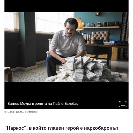
Вагнер Моура в ролята на Пабло Ескобар
© Daniel Daza / Нетфликс
"Наркос", в който главен герой е наркобаронът