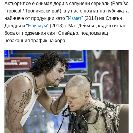
Актьорът се е снимал дори в сапунени сериали (Paraíso
Tropical / Тропически рай), а у нас е познат на публиката
най-вече от продукции като "
Измет
" (2014) на Стивън
Долдри и "
Елизиум
" (2013) с Мат Деймън, където играе
боса от подземния свят Спайдър, подпомагащ
незаконния трафик на хора.