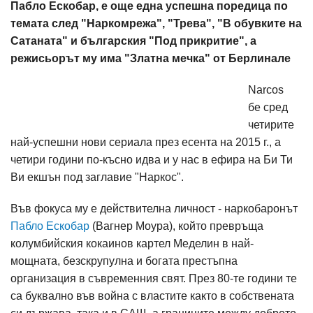
Пабло Ескобар, e още една успешна поредица по
темата след "Наркомрежа", "Трева", "В обувките на
Сатаната" и българския "Под прикритие", а
режисьорът му има "Златна мечка" от Берлинале
Narcos
бе сред
четирите
най-успешни нови сериала през есента на 2015 г., а
четири години по-късно идва и у нас в ефира на Би Ти
Ви екшън под заглавие "Наркос".
Във фокуса му е действителна личност - наркобаронът
Пабло Ескобар
(Вагнер Моура), който превръща
колумбийския кокаинов картел Меделин в най-
мощната, безскрупулна и богата престъпна
организация в съвременния свят. През 80-те години те
са буквално във война с властите както в собствената