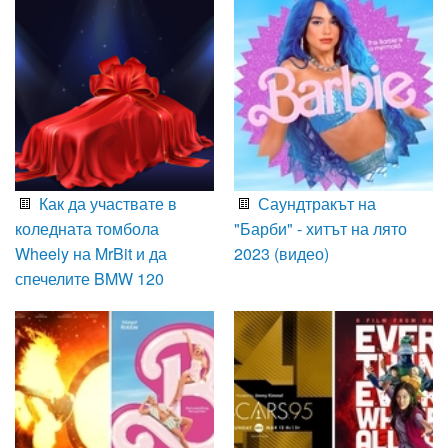
Как да участвате в
Саундтракът на
коледната томбола
"Барби" - хитът на лято
Wheely на MrBit и да
2023 (видео)
спечелите BMW 120