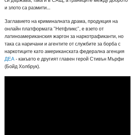
си държава, така и в САЩ, а границите между доброто
и злото са размити...
Заглавието на криминалната драма, продукция на
онлайн платформата "Нетфликс", е взето от
латиноамериканския жаргон за наркотрафиканти, но
така са наричани и агентите от службите за борба с
наркотиците като американската федерална агенция
ДЕА
- какъвто е другият главен герой Стивън Мърфи
(Бойд Холбрук).