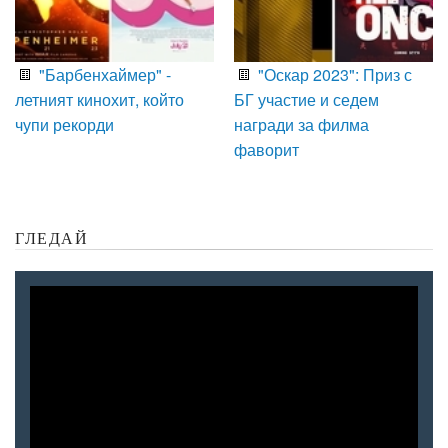
"Барбенхаймер" -
"Оскар 2023": Приз с
летният кинохит, който
БГ участие и седем
чупи рекорди
награди за филма
фаворит
ГЛЕДАЙ