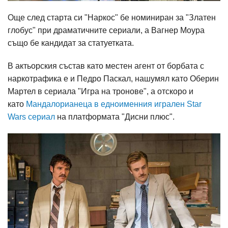
Още след старта си "Наркос" бе номиниран за "Златен
глобус" при драматичните сериали, а Вагнер Моура
също бе кандидат за статуетката.
В актьорския състав като местен агент от борбата с
наркотрафика е и Педро Паскал, нашумял като Оберин
Мартел в сериала "Игра на тронове", а отскоро и
като
Мандалорианеца в едноименния игрален Star
Wars сериал
на платформата "Дисни плюс".