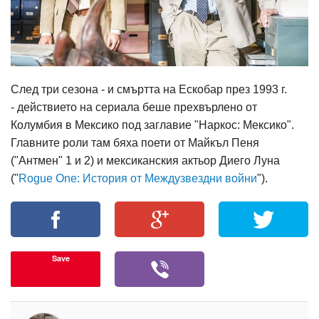
След три сезона - и смъртта на Ескобар през 1993 г.
- действието на сериала беше прехвърлено от
Колумбия в Мексико под заглавие "Наркос: Мексико".
Главните роли там бяха поети от Майкъл Пеня
("Антмен" 1 и 2) и мексиканския актьор Диего Луна
("
Rogue One: История от Междузвездни войни
").
Save