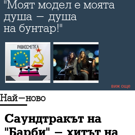
"Моят модел е моята
душа - душа
на бунтар!"
а
виж още
Най-ново
Саундтракът на
"Барби" - хитът на