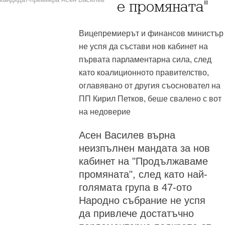
е промяната"
Вицепремиерът и финансов министър
не успя да състави нов кабинет на
първата парламентарна сила, след
като коалиционното правителство,
оглавявано от другия съосновател на
ПП Кирил Петков, беше свалено с вот
на недоверие
Асен Василев върна
неизпълнен мандата за нов
кабинет на "Продължаваме
промяната", след като най-
голямата група в 47-ото
Народно събрание не успя
да привлече достатъчно