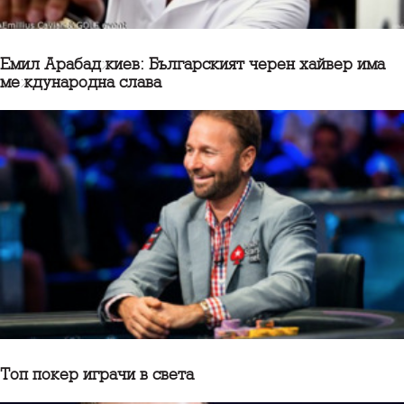
Емил Арабаджиев: Българският черен хайвер има
международна слава
Топ покер играчи в света