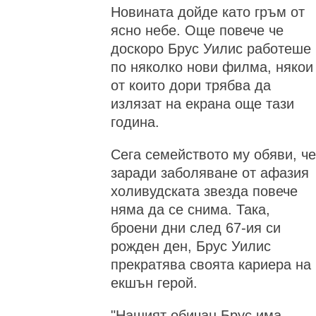
Новината дойде като гръм от
ясно небе. Още повече че
доскоро Брус Уилис работеше
по няколко нови филма, някои
от които дори трябва да
излязат на екрана още тази
година.
Сега семейството му обяви, че
заради заболяване от афазия
холивудската звезда повече
няма да се снима. Така,
броени дни след 67-ия си
рожден ден, Брус Уилис
прекратява своята кариера на
екшън герой.
"Нашият обичан Брус има