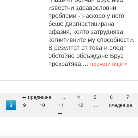
известни здравословни
проблеми - наскоро у него
беше диагностицирана
афазия, която затруднява
когнитивните му способности.
В резултат от това и след
обстойно обсъждане Брус
прекратява ...
прочети още
← предишна
…
4
5
6
7
8
9
10
11
12
…
следваща
→