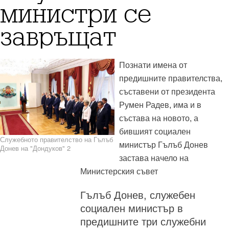
министри се
завръщат
Познати имена от
предишните правителства,
съставени от президента
Румен Радев, има и в
състава на новото, а
бившият социален
Служебното правителство на Гълъб
министър Гълъб Донев
Донев на "Дондуков" 2
застава начело на
Министерския съвет
Гълъб Донев, служебен
социален министър в
предишните три служебни