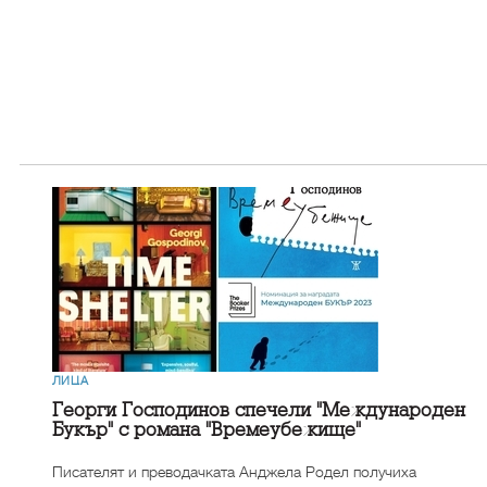
ЛИЦА
Георги Господинов спечели "Международен
Букър" с романа "Времеубежище"
Писателят и преводачката Анджела Родел получиха