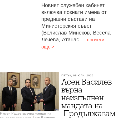
Новият служебен кабинет
включва познати имена от
предишни състави на
Министерския съвет
(Велислав Минеков, Весела
Лечева, Атанас ...
прочети
още
ПЕТЪК, 08 ЮЛИ, 2022
Асен Василев
върна
неизпълнен
мандата на
"Продължавам
Румен Радев връчва мандат на
кандидат-премиера Асен Василев