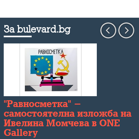
За bulevard.bg
"Равносметка" -
самостоятелна изложба на
Ивелина Момчева в ONE
Gallery