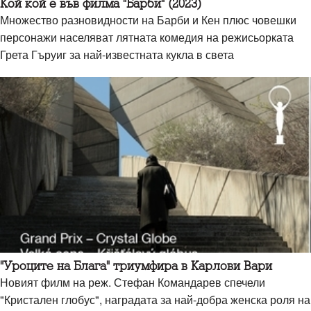
Кой кой е във филма "Барби" (2023)
Множество разновидности на Барби и Кен плюс човешки
персонажи населяват лятната комедия на режисьорката
Грета Гъруиг за най-известната кукла в света
"Уроците на Блага" триумфира в Карлови Вари
Новият филм на реж. Стефан Командарев спечели
"Кристален глобус", наградата за най-добра женска роля на