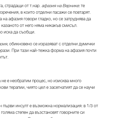
а, страдащи от т.нар.
афазия на Вернике
: те
зречения, в които отделни пасажи се повтарят.
на афазия говори гладко, но се затруднява да
 казаното от него няма никакъв смисъл.
во иска да съобщи.
азия
, обикновено се изразяват с отделни думички
фрази. При тази най-тежка форма на афазия почти
нтът.
 не е необратим процес, но изисква много
ви терапии, чиято цел е засегнатият да се научи
н първи инсулт е възможна нормализация: в 1/3 от
о голяма степен да възстановят говорните си