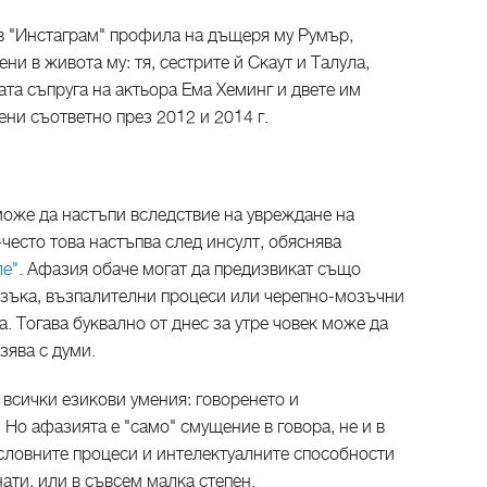
 в "Инстаграм" профила на дъщеря му Румър,
и в живота му: тя, сестрите й Скаут и Талула,
та съпруга на актьора Ема Хеминг и двете им
ни съответно през 2012 и 2014 г.
оже да настъпи вследствие на увреждане на
често това настъпва след инсулт, обяснява
ле"
. Афазия обаче могат да предизвикат също
зъка, възпалителни процеси или черепно-мозъчни
. Тогава буквално от днес за утре човек може да
зява с думи.
а всички езикови умения: говоренето и
 Но афазията е "само" смущение в говора, не и в
исловните процеси и интелектуалните способности
ати, или в съвсем малка степен.