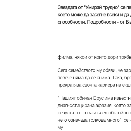
Звездата от "Умирай трудно" се п
което може да засегне всеки и да
способности. Подробности - от Бъ
филма, някои от които дори трябв
Сега семейството му обяви, че за
повече няма да се снима. Така, б
прекратява своята кариера на екш
"Нашият обичан Брус има известн
диагностицирана афазия, която з
резултат от това и след обстойно
него означава толкова много", с
му.