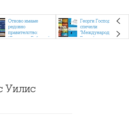
Отново имаме
Георги Господинов
редовно
спечели
правителство:
"Международен
"Денков - Габриел"
Букър" с романа
"Времеубежище"
ус Уилис