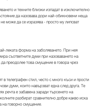
яването и техните близки изпадат в изключително
състояние да назовава дори най-обикновени неща
 не може да се изразява - просто му липсват
най-леката форма на заболяването. При нея
мира съответните думи при назоваването на
 да преодолее това смущение в говора чрез
т в телеграфен стил, често с много къси и прости
чови думи, които навързват една след друга. Те
тях речта е забавена заради търсенето на
околните разбират сравнително добре какво иска
а на говорно смущение.