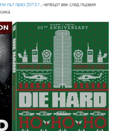
ети път през 2013 г.
, четвърт век след първия
сика.