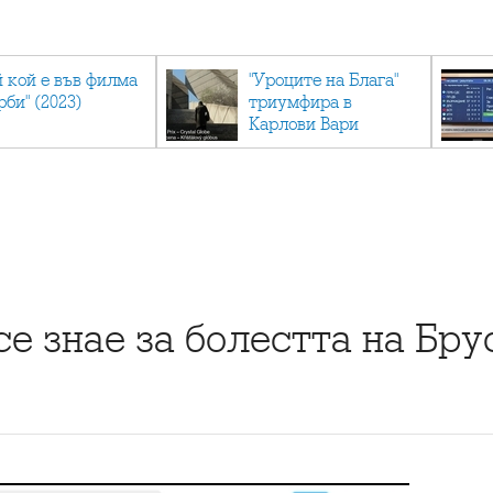
й кой е във филма
"Уроците на Блага"
рби" (2023)
триумфира в
Карлови Вари
се знае за болестта на Бр