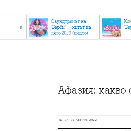
лев върна
Саундтракът на
Ко
ен мандата
"Барби" - хитът на
"Ба
ължаваме
лято 2023 (видео)
"
Афазия: какво 
ПЕТЪК, 01 АПРИЛ, 2022