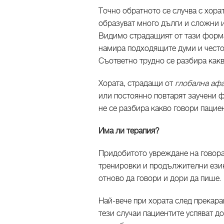
Точно обратното се случва с хорат
образуват много дълги и сложни и
Видимо страдащият от тази форма 
намира подходящите думи и често
Съответно трудно се разбира как
Хората, страдащи от
глобална аф
или постоянно повтарят заучени 
не се разбира какво говори пацие
Има ли терапия?
Придобитото увреждане на говора
тренировки и продължителни езико
отново да говори и дори да пише.
Най-вече при хората след прекара
тези случаи пациентите успяват д