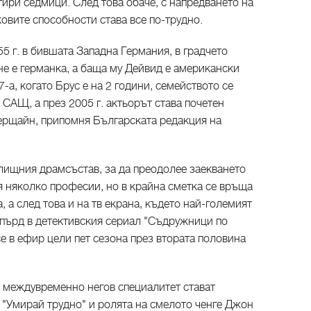
ири седмици. След това обаче, с напредването на
овите способности става все по-трудно.
55 г. в бившата Западна Германия, в градчето
 е германка, а баща му Дейвид е американски
а, когато Брус е на 2 години, семейството се
САЩ, а през 2005 г. актьорът става почетен
ерщайн, припомня Българската редакция на
илищния драмсъстав, за да преодолее заекването
я няколко професии, но в крайна сметка се връща
, а след това и на тв екрана, където най-големият
епърд в детективския сериал "Съдружници по
се в ефир цели пет сезона през втората половина
о междувременно негов специалитет стават
 "Умирай трудно" и ролята на смелото ченге Джон