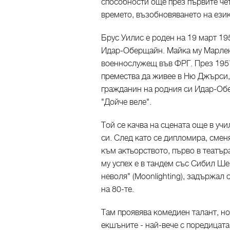
способности още през първите чет
времето, възобновяването на език
Брус Уилис е роден на 19 март 19
Идар-Оберщайн. Майка му Марлене
военнослужещ във ФРГ. През 1957-
премества да живее в Ню Джърси, 
гражданин на родния си Идар-Об
"Дойче веле".
Той се качва на сцената още в уч
си. След като се дипломира, смен
към актьорството, първо в театъра
му успех е в тандем със Сибил Ш
неволя" (Moonlighting), задържал 
на 80-те.
Там проявява комедиен талант, н
екшъните - най-вече с поредицата