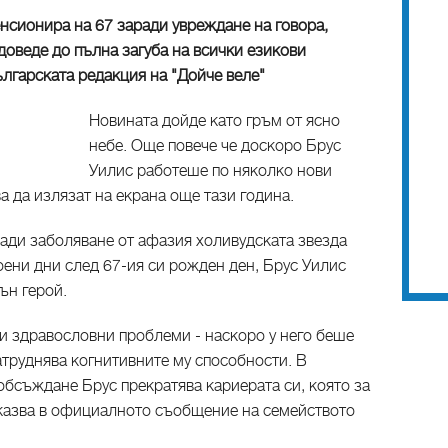
енсионира на 67 заради увреждане на говора,
 доведе до пълна загуба на всички езикови
лгарската редакция на "Дойче веле"
Новината дойде като гръм от ясно
небе. Още повече че доскоро Брус
Уилис работеше по няколко нови
а да излязат на екрана още тази година.
ради заболяване от афазия холивудската звезда
роени дни след 67-ия си рожден ден, Брус Уилис
ън герой.
и здравословни проблеми - наскоро у него беше
атруднява когнитивните му способности. В
 обсъждане Брус прекратява кариерата си, която за
е казва в официалното съобщение на семейството