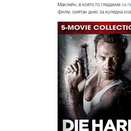
Маклейн, в която го гледахме
за п
филм, смятан днес за коледна кла