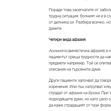
Поради това засегнатите от забол
трудна ситуация: болният не е в 
от делника си. Разбира всичко, но
думите.
Четири вида афазия
Аномията
(амнестична афазия) е 
пациентът среща трудности да на
предмети например. Той се опитва
описания на търсените думи.
Други пациенти започват да говоря
изречения. Или пък натрупват клю
страдат от
афазия на Брока
. При 
подходящите думи, но като цяло 
да каже страдащият от тази форм