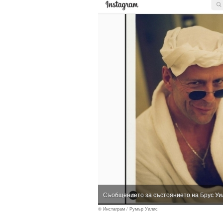
Съобщението за състоянието на Брус Уил
© Инстаграм / Румър Уилис