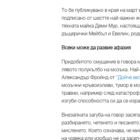
То бе публикувано в края на март
подписано от шестте най-важни жен
тяхната майка Деми Мур, настояща
дъщерички Мейбъл и Евелин, роде
Всеки може да развие афазия
Придобитото смущение в говора м
лявото полукълбо на мозъка. Най-
Александър Фройнд от
"Дойче ве
мозъчни кръвоизливи, тумор в мо
травми, например след катастрофа
изгуби способността си да се изра
Внезапната загуба на говор засяг
разбирането, четенето и писането.
мисленето. Което означава, че м
на човека или изобщо не са засегн