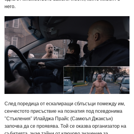
него.
След поредица от ескалиращи сблъсъци помежду им,
сенчестото присъствие на познатия под псевдонима
"Стъкления" Илайджа Прайс (Самюъл Джаксън)
започва да се проявява. Той се оказва организатор на
събитията, знае тайни от ключово значение за