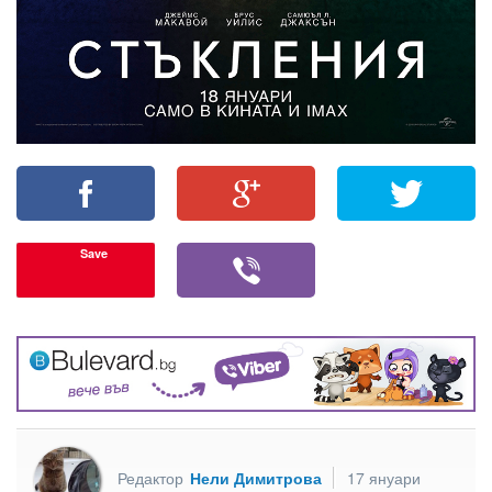
Save
Редактор
Нели Димитрова
17 януари