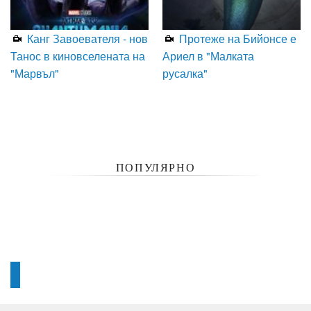
Канг Завоевателя - нов
Протеже на Бийонсе е
Танос в киновселената на
Ариел в "Малката
"Марвъл"
русалка"
ПОПУЛЯРНО