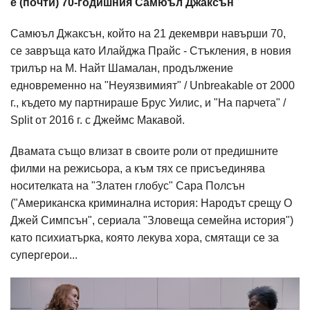
е (почти) 70-годишния Самюъл Джаксън
Самюъл Джаксън, който на 21 декември навърши 70,
се завръща като Илайджа Прайс - Стъкления, в новия
трилър на М. Найт Шамалан, продължение
едновременно на "Неуязвимият" / Unbreakable от 2000
г., където му партнираше Брус Уилис, и "На парчета" /
Split от 2016 г. с Джеймс Макавой.
Двамата също влизат в своите роли от предишните
филми на режисьора, а към тях се присъединява
носителката на "Златен глобус" Сара Полсън
("Американска криминална история: Народът срещу О
Джей Симпсън", сериала "Зловеща семейна история")
като психиатърка, която лекува хора, смятащи се за
супергерои...