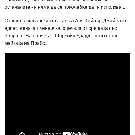
останалите - и няма да се поколебае да ги използва...
Отново в актьорския състав са Аня Тейлър-Джой като
единствената пленничка, оцеляла от срещата със
Звяра в "На парчета", Шарлийн Удард, която играе
майката на Прайс...