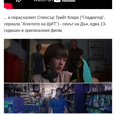
... и порасналият Спенсър Трийт Кларк ("Гладиатор",
сериала "Агентите на ЩИТ") - синът на Дън, едва 13-
годишен в оригиналния филм.