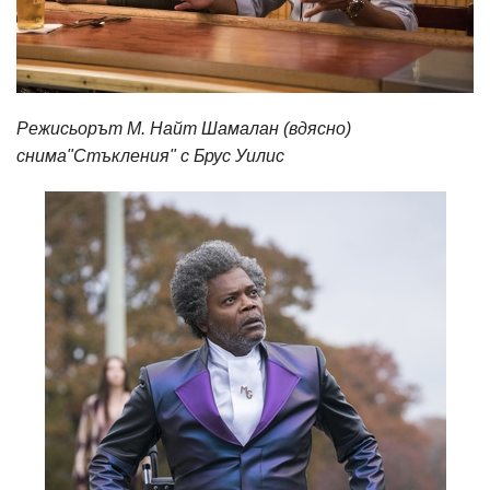
Режисьорът М. Найт Шамалан (вдясно)
снима"Стъкления" с Брус Уилис