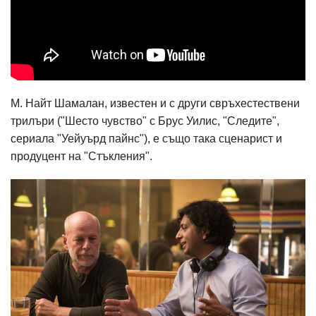
М. Найт Шамалан, известен и с други свръхестествени
трилъри ("Шесто чувство" с Брус Уилис, "Следите",
сериала "Уейуърд пайнс"), е също така сценарист и
продуцент на "Стъкления".