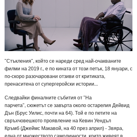
"Стъкления", който се нареди сред най-очакваните
филми на 2019 г., е по кината от този петък, 18 януари, с
по-скоро разочаровани отзиви от критиката,
пренаситена от супергеройски истории...
Следвайки финалните събития от "На
парчета", сюжетът се завърта около остарелия Дейвид
Дън (Брус Уилис, почти на 64). Той е по петите на
свръхчовешкото проявление на Кевин Уендъл
Кръмб (Джеймс Макавой, на 40 през април) - Звяра,
една от множеството самоличности, които живеят в