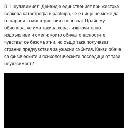
В "Неуязвимият" Дейвид е единственият при жестока
влакова катастрофа и разбира, че е нищо не може да
го нарани, а мистериозният непознат Прайс му
обяснява, че има такива хора - изключително
издръжливи и смели; които обичат опасностите,
чувстват се безсмъртни, но също така получават
странни предчувствия за ужасни събития. Какви обаче
са физическите и психологическите последици от тази
неуязвимост?