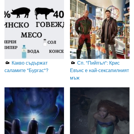
Какво съдържат
Сп. "Пийпъл": Крис
саламите "Бургас"?
Евънс е най-сексапилният
мъж