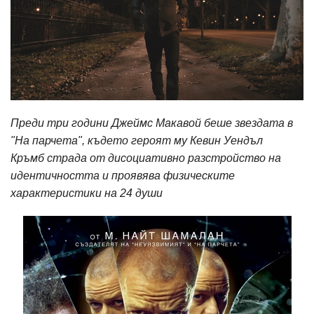
Преди три години Джеймс Макавой беше звездата в
"На парчета", където героят му Кевин Уендъл
Кръмб
страда от дисоциативно разстройство на
идентичността и проявява физическите
характеристики на 24 души