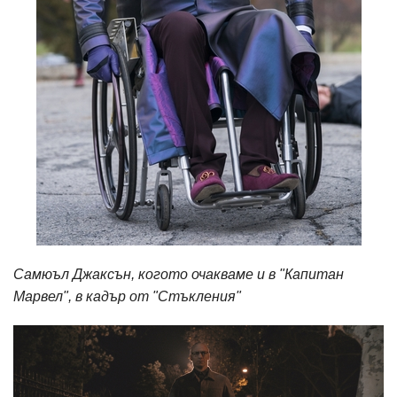
Самюъл Джаксън, когото очакваме и в "Капитан
Марвел", в кадър от "Стъкления"