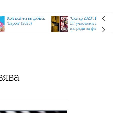
Кой кой е във филма
"Оскар 2023": Приз с
"Барби" (2023)
БГ участие и седем
награди за филма
фаворит
вява