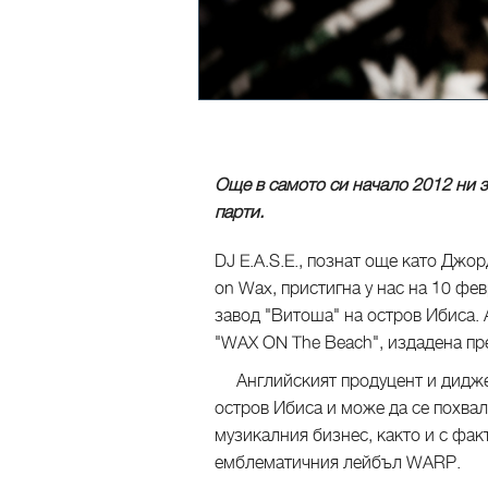
Още в самото си начало 2012 ни з
парти.
DJ E.A.S.E., познат още като Джо
on Wax, пристигна у нас на 10 фев
завод "Витоша" на остров Ибиса.
"WAX ОN The Beach", издадена пр
Английският продуцент и диджей 
остров Ибиса и може да се похвал
музикалния бизнес, както и с факт
емблематичния лейбъл WARP.