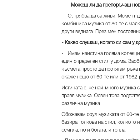
- Можеш ли да препоръчаш нови
- О, трябва да са живи. Момент д
комбинира музика от 80-те с малк
други веднага. През мен постоян
- Какво слушаш, когато си сам у 
- Имам наистина голяма колекция 
един определен стил у дома. Заоб
късмета просто да протягам ръка 
окаже нещо от 60-те или от 1982-
Истината е, че най-много музика 
правя музика. Освен това подгот
различна музика.
Обожавам соул музиката от 60-те 
базира толкова на стил, колкото 
семпла, но и богата, и топла.