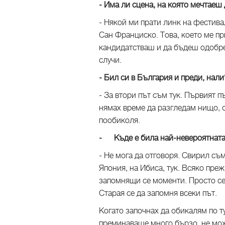
- Има ли сцена, на която мечтае
- Някой ми прати линк на фестива
Сан Франциско. Това, което ме при
кандидатстваш и да бъдеш одобре
случи.
- Бил си в България и преди, на
- За втори път съм тук. Първият п
нямах време да разгледам нищо, о
пообиколя.
- Къде е била най-невероятнат
- Не мога да отговоря. Свирил съ
Япония, на Ибиса, тук. Всяко пр
запомнящи се моменти. Просто се 
Старая се да запомня всеки път.
Когато започнах да обикалям по т
преминаваше много бързо, не може