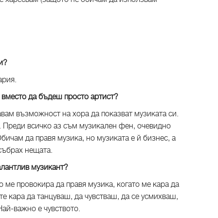
и?
ария.
вместо да бъдеш просто артист?
вам възможност на хора да показват музиката си.
. Преди всичко аз съм музикален фен, очевидно
бичам да правя музика, но музиката е й бизнес, а
а събрах нещата.
талантлив музикант?
то ме провокира да правя музика, когато ме кара да
те кара да танцуваш, да чувстваш, да се усмихваш,
Най-важно е чувството.