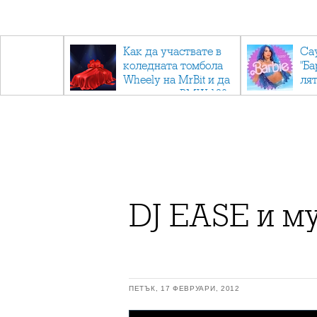
ични
Как да участвате в
Са
: Тайните
коледната томбола
"Ба
дор"
Wheely на MrBit и да
лят
спечелите BMW 120
DJ EASE и му
ПЕТЪК, 17 ФЕВРУАРИ, 2012