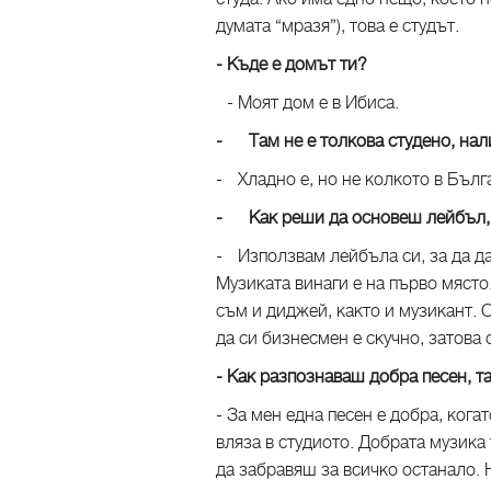
думата “мразя”), това е студът.
- Къде е домът ти?
- Моят дом е в Ибиса.
- Там не е толкова студено, нал
- Хладно е, но не колкото в Бълг
- Как реши да основеш лейбъл, 
- Използвам лейбъла си, за да да
Музиката винаги е на първо място
съм и диджей, както и музикант. О
да си бизнесмен е скучно, затов
- Как разпознаваш добра песен, 
- За мен една песен е добра, кога
вляза в студиото. Добрата музика 
да забравяш за всичко останало. 