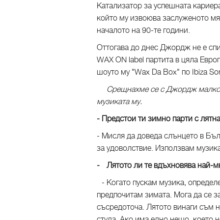
Катализатор за успешната кариера
който му извоюва заслуженото мя
началото на 90-те години.
Оттогава до днес Джордж не е сп
WAX ON label партита в цяла Европ
шоуто му "Wax Da Box" по Ibiza So
Срещнахме се с Джордж малко пр
музиката му.
- Предстои ти зимно парти с лятн
- Мисля да доведа слънцето в Бълг
за удоволствие. Използвам музик
- Лятото ли те вдъхновява най-м
- Когато пускам музика, определе
предпочитам зимата. Мога да се з
съсредоточа. Лятото винаги съм н
студа. Ако има едно нещо, което 