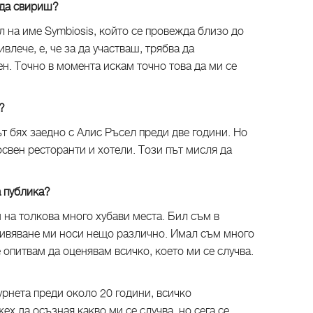
ш да свириш?
л на име Symbiosis, който се провежда близо до
влече, е, че за да участваш, трябва да
н. Точно в момента искам точно това да ми се
ли?
ът бях заедно с Алис Ръсел преди две години. Но
свен ресторанти и хотели. Този път мисля да
а публика?
м на толкова много хубави места. Бил съм в
еживяване ми носи нещо различно. Имал съм много
опитвам да оценявам всичко, което ми се случва.
урнета преди около 20 години, всичко
х да осъзная какво ми се случва, но сега се