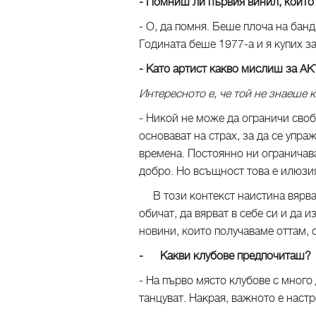
- Помниш ли първия винил, койт
- О, да помня. Беше плоча на банда
Годината беше 1977-а и я купих з
- Като артист какво мислиш за 
Интересното е, че той не знаеше 
- Никой не може да ограничи своб
основават на страх, за да се упр
времена. Постоянно ни ограничава
добро. Но всъщност това е илюзи
В този контекст наистина вярвам,
обичат, да вярват в себе си и да 
новини, които получаваме оттам, 
- Какви клубове предпочиташ
- На първо място клубове с много
танцуват. Накрая, важното е нас