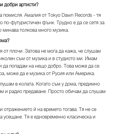
 добри артисти?
а помисля. Амалия от Tokyo Dawn Records - тя
о по-футуристичен фънк. Трудно е да се сетя за
но минава толкова много музика.
дома?
от плочи. Затова не мога да кажа, че слушам
иколен съм от музика и в студиото ми. Имам
и да попадам на нещо добро. Това може да се
ра, може да е музика от Русия или Америка.
слушам в колата. Когато съм у дома, предимно
вям и радио предаване. Просто обичам да слушам
и отражението й на времето тогава. Тя не се
на усещане. Тя е едновременно класическа и