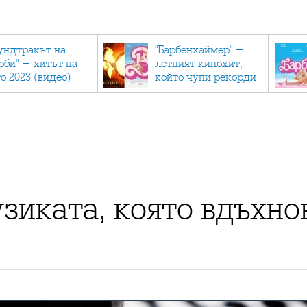
ундтракът на
"Барбенхаймер" -
рби" - хитът на
летният кинохит,
о 2023 (видео)
който чупи рекорди
зиката, която вдъхно