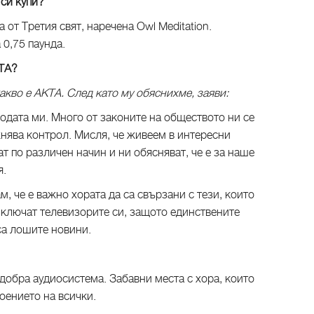
о си купи?
 от Третия свят, наречена Owl Meditation.
а 0,75 паунда.
AKTA?
какво е АКТА. След като му обяснихме, заяви:
одата ми. Много от законите на обществото ни се
ажнява контрол. Мисля, че живеем в интересни
т по различен начин и ни обясняват, че е за наше
я.
 че е важно хората да са свързани с тези, които
изключат телевизорите си, защото единствените
са лошите новини.
?
 добра аудиосистема. Забавни места с хора, които
троението на всички.