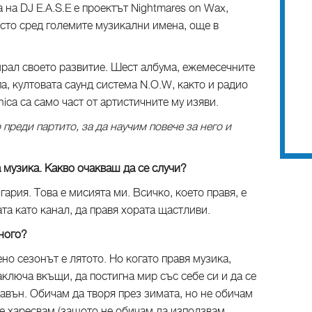
 на DJ E.A.S.E е проектът Nightmares on Wax,
сто сред големите музикални имена, още в
ирал своето развитие. Шест албума, ежемесечните
а, култовата саунд система N.O.W, както и радио
nica са само част от артистичните му изяви.
еди партито, за да научим повече за него и
а музика. Какво очакваш да се случи?
ария. Това е мисията ми. Всичко, което правя, е
ата като канал, да правя хората щастливи.
ного?
но сезонът е лятото. Но когато правя музика,
аключа вкъщи, да постигна мир със себе си и да се
авън. Обичам да творя през зимата, но не обичам
не харесвам (защото не обичам да използвам