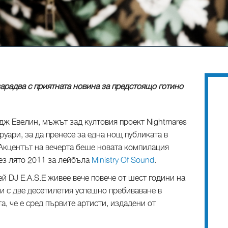
арадва с приятната новина за предстоящо готино
рдж Евелин, мъжът зад култовия проект Nightmares
руари, за да пренесе за една нощ публиката в
 Акцентът на вечерта беше новата компилация
ез лято 2011 за лейбъла
Ministry Of Sound
.
DJ E.A.S.E живее вече повече от шест години на
и с две десeтилетия успешно пребиваване в
а, че е сред първите артисти, издадени от