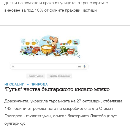
дължи на почвата и праха от улиците, а транспортът е
виновен за под 10% от фините прахови частици
ИНОВАЦИИ
ПРИРОДА
"Гугъл" чества българското кисело мляко
Драскулката, украсила търсачката на 27 октомври, отбелязва
142 години от рождението на микробиолога д-р Стамен
Григоров - първият учен, описал бактерията Лактобацилус
булгарикус