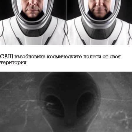
САЩ възобновиха космическите полети от своя
територия