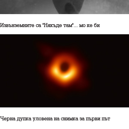
Извънземните са "Някъде там"... може би
Черна дупка уловена на снимка за първи път