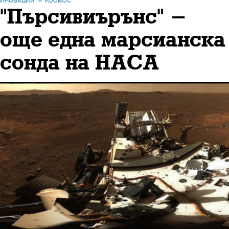
ИНОВАЦИИ
КОСМОС
"Пърсивиърънс" -
още една марсианска
сонда на НАСА