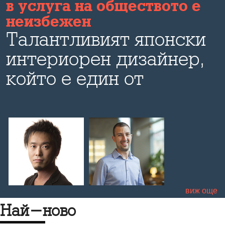
в услуга на обществото е
неизбежен
е
Талантливият японски
интериорен дизайнер,
който е един от
лекторите на
тазгодишното издание
на One Design Week,
пред Bulevard.bg за
социалната роля на
виж още
дизайна
Най-ново