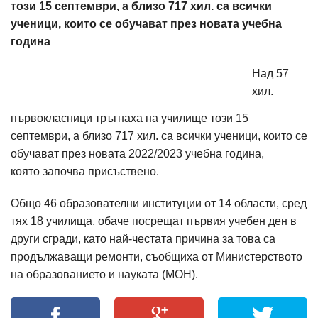
този 15 септември, а близо 717 хил. са всички
ученици, които се обучават през новата учебна
година
Над 57
хил.
първокласници тръгнаха на училище този 15
септември, а близо 717 хил. са всички ученици, които се
обучават през новата 2022/2023 учебна година,
която започва присъствено.
Общо 46 образователни институции от 14 области, сред
тях 18 училища, обаче посрещат първия учебен ден в
други сгради, като най-честата причина за това са
продължаващи ремонти, съобщиха от Министерството
на образованието и науката (МОН).