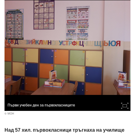
Първи учебен ден за първокласниците
© МОН
Над 57 хил. първокласници тръгнаха на училище