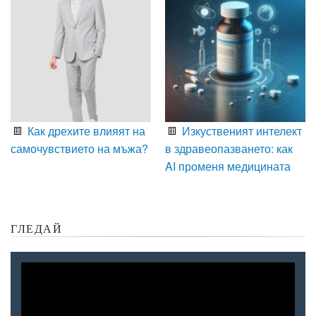
Как дрехите влияят на
Изкуственият интелект
самочувствието на мъжа?
в здравеопазването: как
AI променя медицината
ГЛЕДАЙ