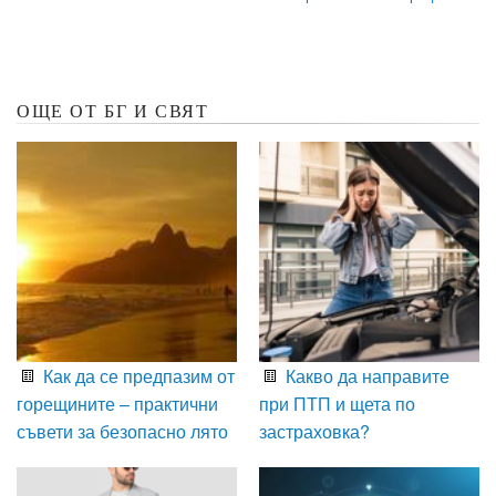
ОЩЕ ОТ БГ И СВЯТ
Как да се предпазим от
Какво да направите
горещините – практични
при ПТП и щета по
съвети за безопасно лято
застраховка?