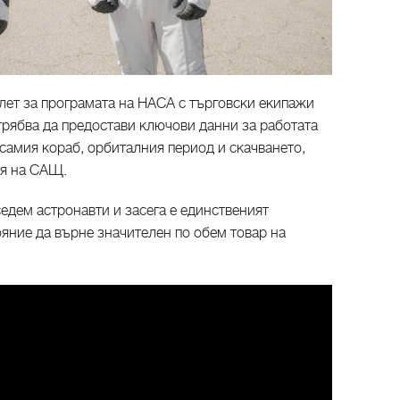
лет за програмата на НАСА с търговски екипажи
 трябва да предостави ключови данни за работата
 самия кораб, орбиталния период и скачването,
ия на САЩ.
едем астронавти и засега е единственият
ояние да върне значителен по обем товар на