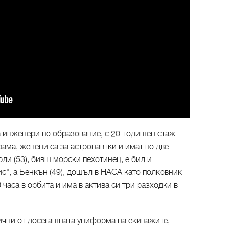
 инженери по образование, с 20-годишен стаж
ама, женени са за астронавтки и имат по две
ли (53), бивш морски пехотинец, е бил и
ис", а Бенкън (49), дошъл в НАСА като полковник
 часа в орбита и има в актива си три разходки в
ични от досегашната униформа на екипажите,