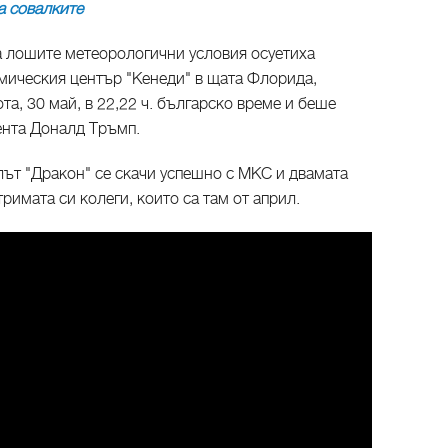
а совалките
а лошите метеорологични условия осуетиха
смическия център "Кенеди" в щата Флорида,
та, 30 май, в 22,22 ч. българско време и беше
ента Доналд Тръмп.
лът "Дракон" се скачи успешно с МКС и двамата
римата си колеги, които са там от април.