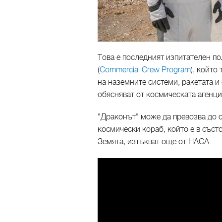
Това е последният изпитателен по
(
Commercial Crew Program
), който
на наземните системи, ракетата и
обясняват от космическата агенц
"Драконът" може да превозва до с
космически кораб, който е в съст
Земята, изтъкват още от НАСА.