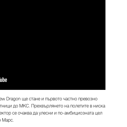
ew Dragon ще стане и първото частно превозно
ътници до МКС. Прехвърлянето на полетите в ниска
ектор се очаква да улесни и по-амбициозната цел
о Марс.