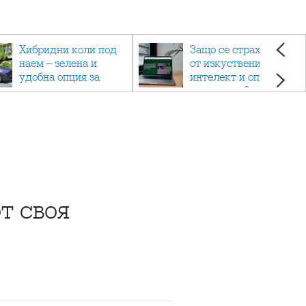
Хибридни коли под
Защо се страхуваме
наем – зелена и
от изкуствения
удобна опция за
интелект и опасен ли
пътуване
е наистина?
т своя