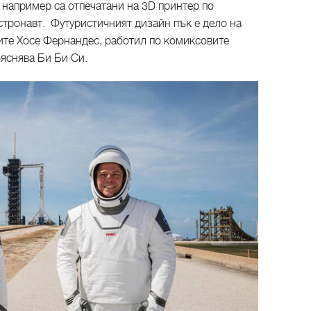
например са отпечатани на 3D принтер по
стронавт. Футуристичният дизайн пък е дело на
те Хосе Фернандес, работил по комиксовите
бяснява Би Би Си.