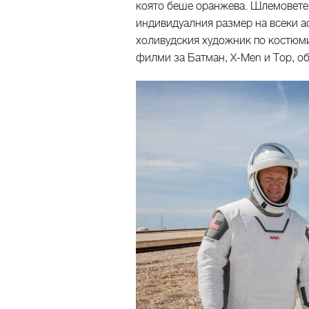
която беше оранжева. Шлемовете 
индивидуалния размер на всеки а
холивудския художник по костюми
филми за Батман, X-Men и Тор, о