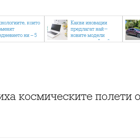
хнологиите, които
Какви иновации
оменят
предлагат най-
едневието ни – 5
новите модели
вации, които вече
лаптопи на Acer?
тук
ха космическите полети о