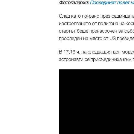
Фотогалерия:
Последният полет н
След като по-рано през седмицат
изстрелването от полигона на ко
стартът беше пренасрочен за събо
проследен на място от US презид
В 17,16 ч. на следващия ден моду
астронавти се присъединиха към т