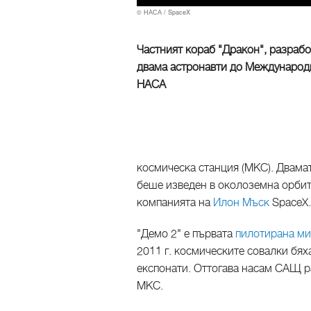
© НАСА / SpaceX
Частният кораб "Дракон", разрабо
двама астронавти до Международн
НАСА
космическа станция (МКС). Двамат
беше изведен в околоземна орбита
компанията на
Илон Мъск
SpaceX.
"Демо 2" е първата
пилотирана ми
2011 г. космическите совалки бя
експонати. Оттогава насам САЩ ра
МКС.