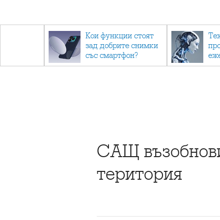
- до
Кои функции стоят
Те
обратно
зад добрите снимки
пр
със смартфон?
еж
ино
са 
САЩ възобнови
територия