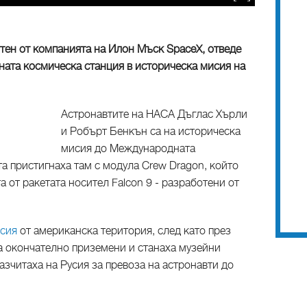
тен от компанията на Илон Мъск SpaceX, отведе
ата космическа станция в историческа мисия на
Астронавтите на НАСА Дъглас Хърли
и Робърт Бенкън са на историческа
мисия до Международната
а пристигнаха там с модула Crew Dragon, който
 от ракетата носител Falcon 9 - разработени от
сия
от американска територия, след като през
ха окончателно приземени и станаха музейни
зчитаха на Русия за превоза на астронавти до