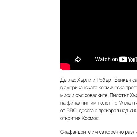
Дъглас Хърли и Робърт Бенкън са
в американската космическа прогр
мисии със совалките. Пилотът Хър
на финалния им полет - с "Атлант
от ВВС, досега е прекарал над 700
открития Космос.
Скафандрите им са коренно разл