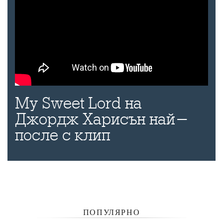
My Sweet Lord на
Джордж Харисън най-
после с клип
ПОПУЛЯРНО