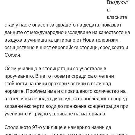
Въздухът
в
класните
стаи у нас е опасен за здравето на децата, показват
данните от международно изследване на качеството на
въздуха в училищата, цитирано от Нова телевизия,
осъществено в шест европейски столици, сред които и
София.
Осем училища в столицата ни са участвали в
проучването. В пет от осемте сгради са отчетени
стойности на фини прахови частици в пъти над
нормите. Проблем има и с повишеното количество на
азотен и въглероден диоксид, като последният според
здравни експерти води до понижена концентрация при
учениците и трудно усвояване на материала.
Столичното 97-о училище е намерило начин да
пречиства въздуха - за това се грижат стотици саксии с