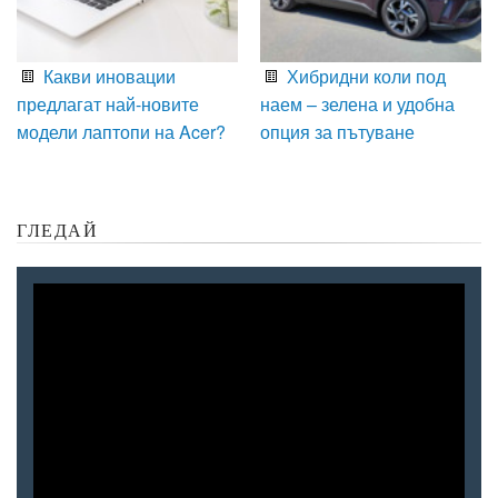
Какви иновации
Хибридни коли под
предлагат най-новите
наем – зелена и удобна
модели лаптопи на Acer?
опция за пътуване
ГЛЕДАЙ