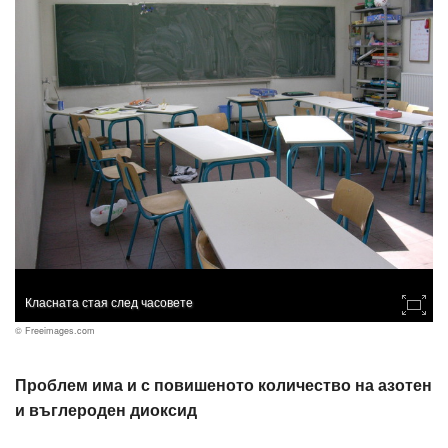
Класната стая след часовете
© Freeimages.com
Проблем има и с повишеното количество на азотен
и въглероден диоксид