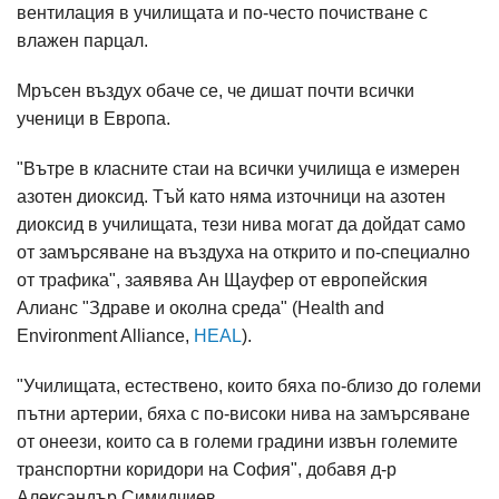
вентилация в училищата и по-често почистване с
влажен парцал.
Мръсен въздух обаче се, че дишат почти всички
ученици в Европа.
"Вътре в класните стаи на всички училища е измерен
азотен диоксид. Тъй като няма източници на азотен
диоксид в училищата, тези нива могат да дойдат само
от замърсяване на въздуха на открито и по-специално
от трафика", заявява Ан Щауфер от европейския
Алианс "Здраве и околна среда" (Health and
Environment Alliance,
HEAL
).
"Училищата, естествено, които бяха по-близо до големи
пътни артерии, бяха с по-високи нива на замърсяване
от онеези, които са в големи градини извън големите
транспортни коридори на София", добавя д-р
Александър Симидчиев.