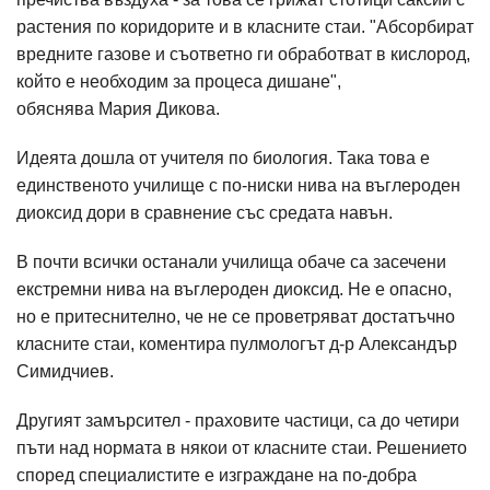
растения по коридорите и в класните стаи. "Абсорбират
вредните газове и съответно ги обработват в кислород,
който е необходим за процеса дишане",
обяснява Мария Дикова.
Идеята дошла от учителя по биология. Така това е
единственото училище с по-ниски нива на въглероден
диоксид дори в сравнение със средата навън.
В почти всички останали училища обаче са засечени
екстремни нива на въглероден диоксид. Не е опасно,
но е притеснително, че не се проветряват достатъчно
класните стаи, коментира пулмологът д-р Александър
Симидчиев.
Другият замърсител - праховите частици, са до четири
пъти над нормата в някои от класните стаи. Решението
според специалистите е изграждане на по-добра