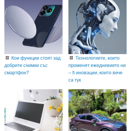
Кои функции стоят зад
Технологиите, които
добрите снимки със
променят ежедневието ни
смартфон?
– 5 иновации, които вече
са тук