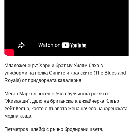
Младоженецът Хари и брат му Уилям бяха в
униформи на полка Сините и кралските (The Blues and
Royals) от придворната кавалерия.
Меган Маркъл носеше бяла булчинска рокля от
"Живанши", дело на британската дизайнерка Клеър
Уейт Келър, която е първата жена начело на френската
модна къща.
Петметров шлейф с ръчно бродирани цветя,