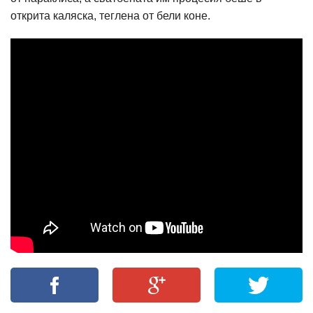
открита каляска, теглена от бели коне.