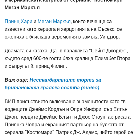
Меган Маркъл
Принц Хари
и
Меган Маркъл
, които вече ще са
известни като херцога и херцогинята на Съсекс, се
ожениха с бляскава церемония в замъка Уиндзор.
Двамата си казаха "Да" в параклиса "Сейнт Джордж",
където сред 600-те гости бяха кралица Елизабет Втора
и съпругът й, принц Филип.
Виж още:
Нестандартните торти за
британската кралска сватба (видео)
ВИП присъствието включваше знаменитости като тв
водещите Джеймс Кордън и Опра Уинфри, сър Елтън
Джон, певците Джеймс Блънт и Джос Стоун, актрисата
Приянка Чопра и екранният партньор на булката от
сериала "Костюмари" Патрик Дж. Адамс, чийто герой се