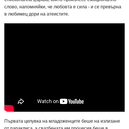
слово, напомняйки, че любовта е сила - и се превърна
в любимец дори на атеистите.
Първата целувка на младоженците беше на излизане
от параклиса, а сватбената им процесия беше в