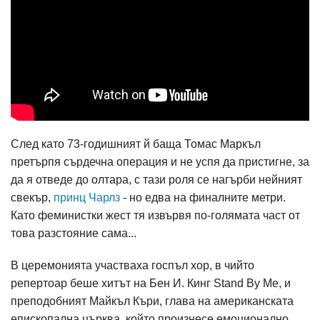
След като 73-годишният й баща Томас Маркъл
претърпя сърдечна операция и не успя да пристигне, за
да я отведе до олтара, с тази роля се нагърби нейният
свекър,
принц Чарлз
- но едва на финалните метри.
Като феминистки жест тя извървя по-голямата част от
това разстояние сама...
В церемонията участваха госпъл хор, в чийто
репертоар беше хитът на Бен И. Кинг Stand By Me, и
преподобният Майкъл Къри, глава на американската
епископална църква, който произнесе емоционално