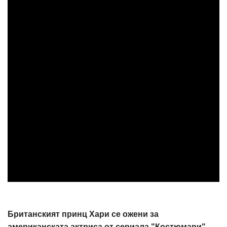
Британският принц Хари се ожени за
американската актриса от сериала "Костюмари"