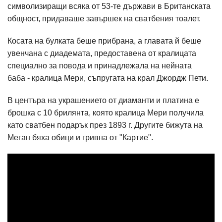
символизиращи всяка от 53-те държави в Британската
общност, придаваше завършек на сватбения тоалет.
Косата на булката беше прибрана, а главата й беше
увенчана с диадемата, предоставена от кралицата
специално за повода и принадлежала на нейната
баба - кралица Мери, съпругата на крал Джордж Пети.
В центъра на украшението от диаманти и платина е
брошка с 10 брилянта, която кралица Мери получила
като сватбен подарък през 1893 г. Другите бижута на
Меган бяха обици и гривна от "Картие".