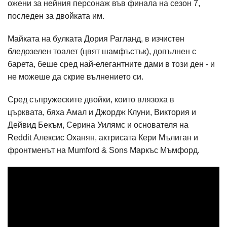
ожени за нейния персонаж във финала на сезон 7,
последен за двойката им.
Майката на булката Дория Рагланд, в изчистен
бледозелен тоалет (цвят шамфъстък), допълнен с
барета, беше сред най-елегантните дами в този ден - и
не можеше да скрие вълнението си.
Сред съпружеските двойки, които влязоха в
църквата, бяха Амал и Джордж Клуни, Виктория и
Дейвид Бекъм, Серина Уилямс и основателя на
Reddit Алексис Оханян, актрисата Кери Мълиган и
фронтменът на Mumford & Sons Маркъс Мъмфорд.