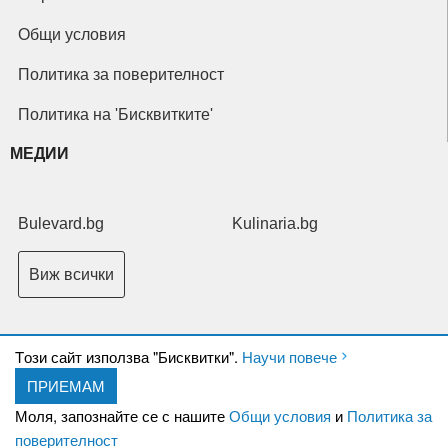
Общи условия
Политика за поверителност
Политика на 'Бисквитките'
МЕДИИ
Bulevard.bg
Kulinaria.bg
Виж всички
Tози сайт използва "Бисквитки".
Научи повече
ПРИЕМАМ
Copyright © 2026 Ксениум ООД. Всички права запазени.
Developed by
Моля, запознайте се с нашите
Общи условия
и
Политика за
XeniumCompany.com
поверителност