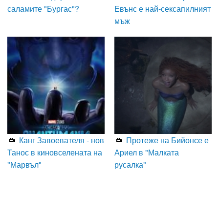
саламите "Бургас"?
Евънс е най-сексапилният
мъж
Канг Завоевателя - нов
Протеже на Бийонсе е
Танос в киновселената на
Ариел в "Малката
"Марвъл"
русалка"