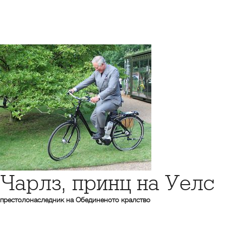
Чарлз, принц на Уелс
престолонаследник на Обединеното кралство