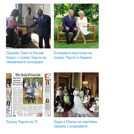
Лашана Линч и Наоми
Коледната картичка на
Харис с принц Чарлз на
принц Чарлз и Камила
снимачната площадка
Принц Чарлз на 70
Хари и Меган на сватбена
снимка с роднините