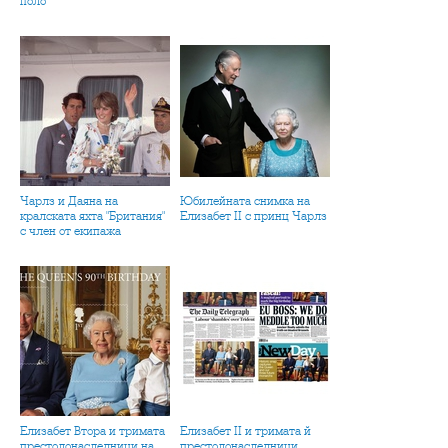
поло
Чарлз и Даяна на
Юбилейната снимка на
кралската яхта "Британия"
Елизабет II с принц Чарлз
с член от екипажа
Елизабет Втора и тримата
Елизабет II и тримата й
престолонаследници на
престолонаследници