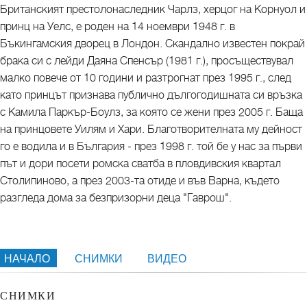
Британският престолонаследник Чарлз, херцог на Корнуол и
принц на Уелс, е роден на 14 ноември 1948 г. в
Бъкингамския дворец в Лондон. Скандално известен покрай
брака си с лейди Даяна Спенсър (1981 г.), просъществувал
малко повече от 10 години и разтрогнат през 1995 г., след
като принцът признава публично дългогодишната си връзка
с Камила Паркър-Боулз, за която се жени през 2005 г. Баща
на принцовете Уилям и Хари. Благотворителната му дейност
го е водила и в България - през 1998 г. той бе у нас за първи
път и дори посети ромска сватба в пловдивския квартал
Столипиново, а през 2003-та отиде и във Варна, където
разгледа дома за безпризорни деца "Гаврош".
НАЧАЛО
СНИМКИ
ВИДЕО
СНИМКИ