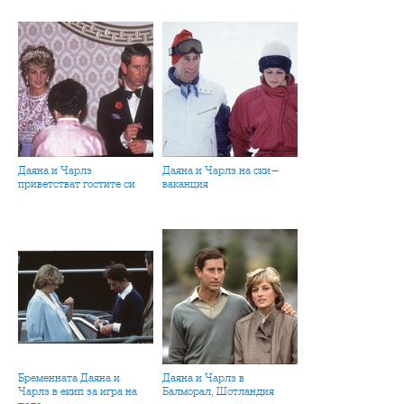
Даяна и Чарлз
Даяна и Чарлз на ски-
приветстват гостите си
ваканция
Бременната Даяна и
Даяна и Чарлз в
Чарлз в екип за игра на
Балморал, Шотландия