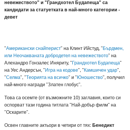
невежеството" и "Грандхотел Будапеща" са
кандидати за статуетката в най-много категории -
девет
"
Американски снайперист
" на Клинт Ийстуд, "
Бърдмен,
или Неочакваната добродетел на невежеството
" на
Алехандро Гонзалес Иняриту, "
Грандхотел Будапеща
"
на Уес Андерсън, "
Игра на кодове
", "
Камшичен удар
",
"
Селма
", "
Теорията на всичко
" и "
Юношество
", получил
най-много награди "Златен глобус".
Това са осемте (от възможните 10) заглавия, които си
оспорват тази година титлата "Най-добър филм" на
"Оскарите".
Освен главните актьори в четири от тях:
Бенедикт