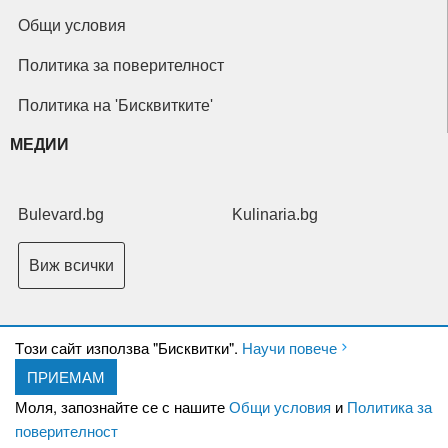
Общи условия
Политика за поверителност
Политика на 'Бисквитките'
МЕДИИ
Bulevard.bg
Kulinaria.bg
Виж всички
Tози сайт използва "Бисквитки".
Научи повече
ПРИЕМАМ
Copyright © 2026 Ксениум ООД. Всички права запазени.
Developed by
Моля, запознайте се с нашите
Общи условия
и
Политика за
XeniumCompany.com
поверителност