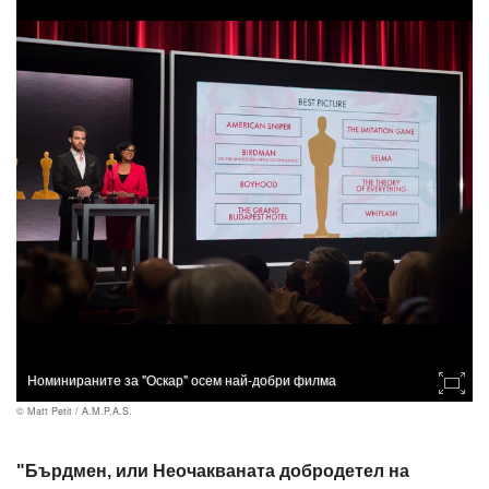
Номинираните за "Оскар" осем най-добри филма
© Matt Petit / A.M.P.A.S.
"Бърдмен, или Неочакваната добродетел на