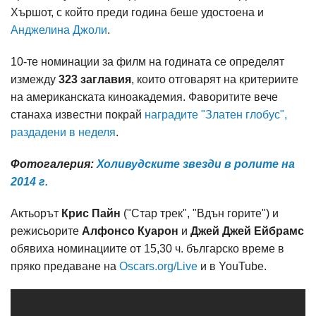
Хършот, с който преди година беше удостоена и
Анджелина Джоли
.
10-те номинации за филм на годината се определят
измежду
323 заглавия
, които отговарят на критериите
на американската киноакадемия. Фаворитите вече
станаха известни покрай
наградите "Златен глобус",
раздадени в неделя
.
Фотогалерия:
Холивудските звезди в ролите на
2014 г.
Актьорът
Крис Пайн
("Стар трек", "Вдън горите") и
режисьорите
Алфонсо Куарон
и
Джей Джей Ейбрамс
обявиха номинациите от 15,30 ч. българско време в
пряко предаване на
Oscars.org/Live
и в YouTube.