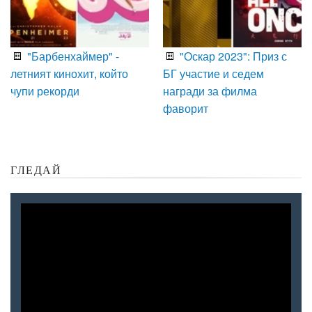
"Барбенхаймер" -
"Оскар 2023": Приз с
летният кинохит, който
БГ участие и седем
чупи рекорди
награди за филма
фаворит
ГЛЕДАЙ