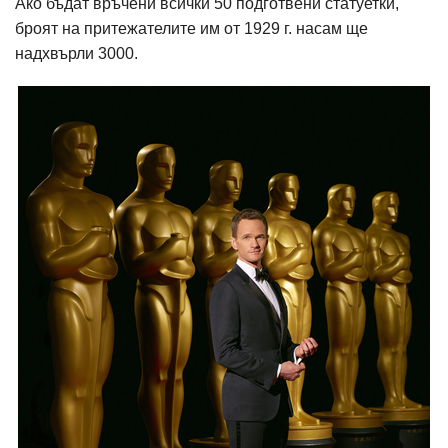
Ако бъдат връчени всички 50 подготвени статуетки,
броят на притежателите им от 1929 г. насам ще
надхвърли 3000.