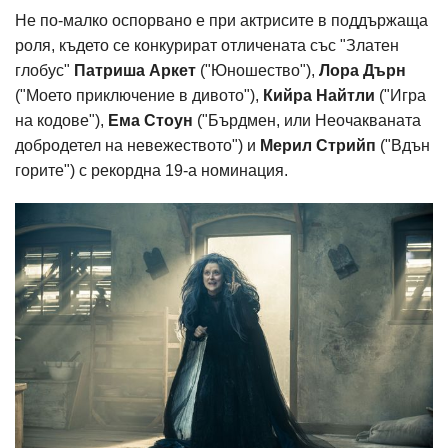
Не по-малко оспорвано е при актрисите в поддържаща
роля, където се конкурират отличената със "Златен
глобус"
Патриша Аркет
("Юношество"),
Лора Дърн
("Моето приключение в дивото"),
Кийра Найтли
("Игра
на кодове"),
Ема Стоун
("Бърдмен, или Неочакваната
добродетел на невежеството") и
Мерил Стрийп
("Вдън
горите") с рекордна 19-а номинация.