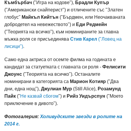
Къмбърбач
("Игра на кодове"),
Брадли Купър
("Американски снайперист") и отличените със "Златен
глобус"
Майкъл Кийтън
("Бърдмен, или Неочакваната
добродетел на невежеството") и
Еди Редмейн
("Теорията на всичко"), към номинираните за главна
мъжка роля се присъединява
Стив Карел
("Ловец на
лисици")
.
Само една актриса от осемте филма на годината е
кандидат за статуетката с главната си роля -
Фелисити
Джоунс
("Теорията на всичко"). Останалите
номинирани в категорията са
Марион Котияр
("Два
дни, една нощ"),
Джулиан Мур
(Still Alice),
Розамунд
Пайк
("
Не казвай сбогом
") и
Рийз Уидърспун
("Моето
приключение в дивото").
Фотогалерия:
Холивудските звезди в ролите на
2014 г.