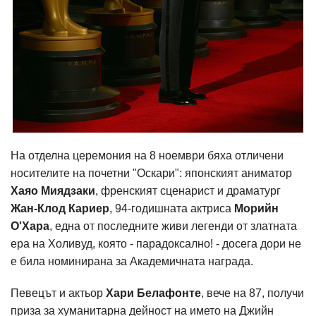
На отделна церемония на 8 ноември бяха отличени
носителите на почетни "Оскари": японският аниматор
Хаяо Миядзаки
, френският сценарист и драматург
Жан-Клод Кариер
, 94-годишната актриса
Морийн
О'Хара
, една от последните живи легенди от златната
ера на Холивуд, която - парадоксално! - досега дори не
е била номинирана за Академичната награда.
Певецът и актьор
Хари Белафонте
, вече на 87, получи
приза за хуманитарна дейност на името на Джийн