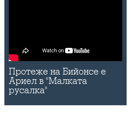
Протеже на Бийонсе е
Ариел в "Малката
русалка"