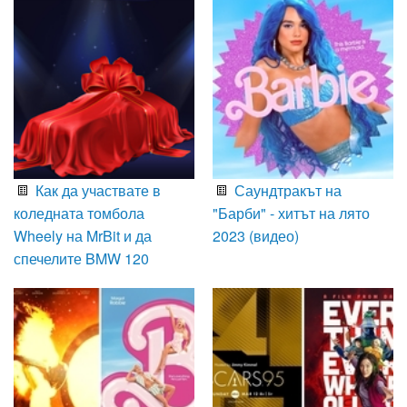
Как да участвате в
Саундтракът на
коледната томбола
"Барби" - хитът на лято
Wheely на MrBit и да
2023 (видео)
спечелите BMW 120