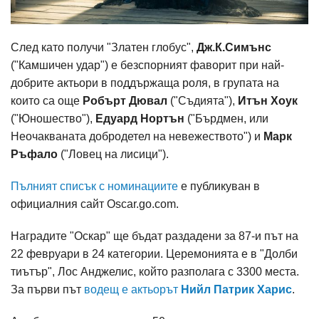
След като получи "Златен глобус",
Дж.К.Симънс
("Камшичен удар") е безспорният фаворит при най-
добрите актьори в поддържаща роля, в групата на
които са още
Робърт Дювал
("Съдията"),
Итън Хоук
("Юношество"),
Едуард Нортън
("Бърдмен, или
Неочакваната добродетел на невежеството") и
Марк
Ръфало
("Ловец на лисици").
Пълният списък с номинациите
е публикуван в
официалния сайт Oscar.go.com.
Наградите "Оскар" ще бъдат раздадени за 87-и път на
22 февруари в 24 категории. Церемонията е в "Долби
тиътър", Лос Анджелис, който разполага с 3300 места.
За първи път
водещ е актьорът
Нийл Патрик Харис
.